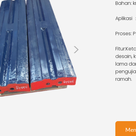
Bahan: k
Aplikasi
Proses: P
>
Fitur:
Ket
desain, 
lama dar
pengujia
ramah.
Men