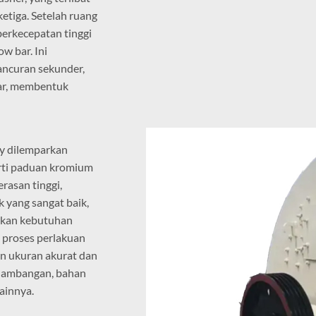
etiga. Setelah ruang
berkecepatan tinggi
w bar. Ini
ancuran sekunder,
bar, membentuk
ny dilemparkan
erti paduan kromium
rasan tinggi,
 yang sangat baik,
kan kebutuhan
i proses perlakuan
an ukuran akurat dan
nambangan, bahan
lainnya.