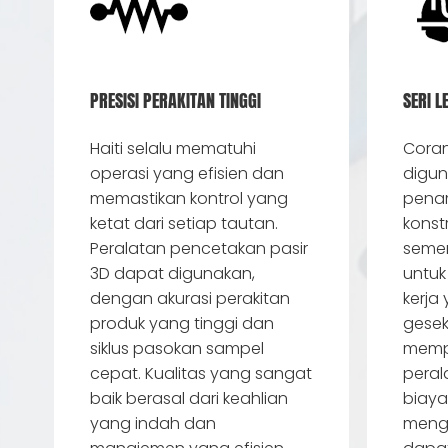
PRESISI PERAKITAN TINGGI
SERI 
Haiti selalu mematuhi
Coran
operasi yang efisien dan
digu
memastikan kontrol yang
penam
ketat dari setiap tautan.
konstr
Peralatan pencetakan pasir
semen
3D dapat digunakan,
untuk
dengan akurasi perakitan
kerja
produk yang tinggi dan
gese
siklus pasokan sampel
memp
cepat. Kualitas yang sangat
peral
baik berasal dari keahlian
biay
yang indah dan
mengg