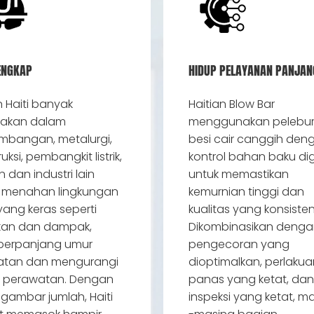
LENGKAP
HIDUP PELAYANAN PANJAN
 Haiti banyak
Haitian Blow Bar
nakan dalam
menggunakan pelebu
bangan, metalurgi,
besi cair canggih den
uksi, pembangkit listrik,
kontrol bahan baku dig
 dan industri lain
untuk memastikan
 menahan lingkungan
kemurnian tinggi dan
 yang keras seperti
kualitas yang konsisten
kan dan dampak,
Dikombinasikan denga
erpanjang umur
pengecoran yang
atan dan mengurangi
dioptimalkan, perlakua
a perawatan. Dengan
panas yang ketat, dan
ambar jumlah, Haiti
inspeksi yang ketat, m