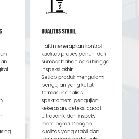
G
KUALITAS STABIL
Haiti menerapkan kontrol
ran
kualitas proses penuh, dari
gan
sumber bahan baku hingga
ital
inspeksi akhir.
Setiap produk mengalami
pengujian yang ketat,
.
termasuk analisis
n
spektrometri, pengujian
kekerasan, deteksi cacat
n
ultrasonik, dan inspeksi
metalografi. Dengan
asing
kualitas yang stabil dan