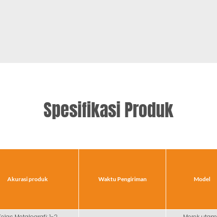
Spesifikasi Produk
Akurasi produk
Waktu Pengiriman
Model
Kelas Metalografi: 1-2
Merek uta