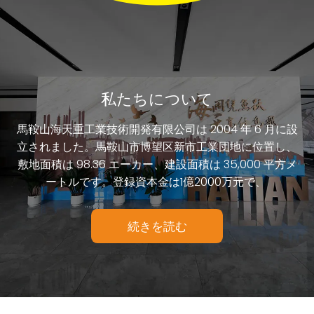
コンクリート混合プラント耐熱ライニングプレート
優れた強度のライニングプレート
ハイクロム合金炉格子バー
続きを読む
続きを読む
続きを読む
私たちについて
馬鞍山海天重工業技術開発有限公司は 2004 年 6 月に設
立されました。馬鞍山市博望区新市工業団地に位置し、
敷地面積は 98.36 エーカー、建設面積は 35,000 平方メ
ートルです。登録資本金は1億2000万元で、
続きを読む