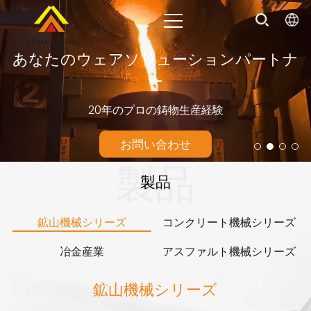
あなたのウェアソリューションパートナ
ー
20年のプロの鋳物生産経験
お問い合わせ
製品
製品
鉱山機械シリーズ
コンクリート機械シリーズ
冶金産業
アスファルト機械シリーズ
鉱山機械シリーズ