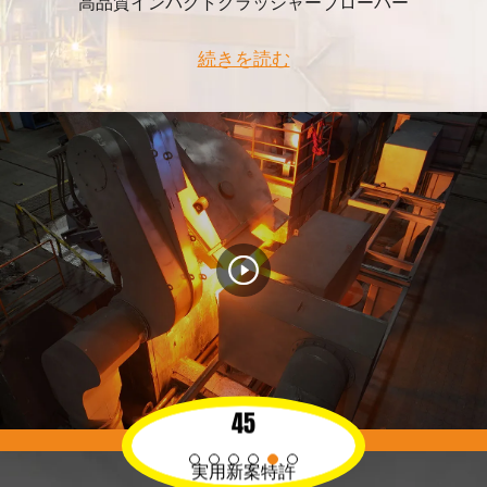
高品質インパクトクラッシャーブローバー
続きを読む
<
<
<
>
>
>
45
80
許
実用新案特許
年