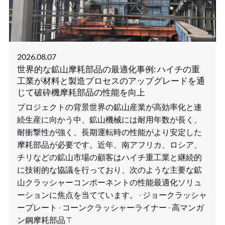
2026.08.07
世界的な鉱山摩耗部品の最適化事例: ハイチの重
工業が材料と製造プロセスのアップグレードを通
じて破砕機摩耗部品の性能を向上
プロジェクトの背景世界の鉱山産業が高効率化と連
続生産に向かう中、鉱山機械には耐用年数が長く、
耐衝撃性が強く、長期運転時の性能がより安定した
摩耗部品が必要です。近年、南アフリカ、ロシア、
チリなどの鉱山市場の顧客はハイチ重工業と継続的
に技術的な協議を行っており、次のような主要な鉱
山クラッシャーコンポーネントの性能最適化ソリュ
ーションに焦点を当てています。 · ジョークラッシャ
ープレート · コーンクラッシャーライナー · 高マンガ
ン鋼摩耗部品 T