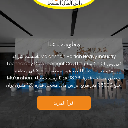
راع
موظفين
رأس الم
الكرة مطحنة الفحم
لوحة بطانة مقاومة للتآكل قوية
ذراع الخلط لمصنع خلط الخرسانة
اقرأ المزيد
اقرأ المزيد
اقرأ المزيد
معلومات عنا
تأسست شركة Ma'anshan Haitian Heavy Industry
Technology Development Co., Ltd. في يونيو 2004. وتقع
في منطقة Xinshi الصناعية، منطقة Bowang، مدينة
Ma'anshan، وتغطي مساحة قدرها 98.36 فدانًا ومساحة بناء
تبلغ 35000 متر مربع. برأس مال مسجل قدره 120 مليون يوان،
اقرأ المزيد