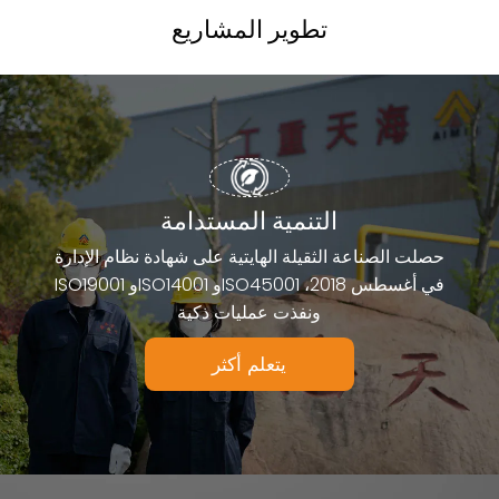
تطوير المشاريع
الموردين ممتازة
التنمية المستدامة
حصلت الصناعة الثقيلة الهايتية على شهادة نظام الإدارة
ISO19001 وISO14001 وISO45001 في أغسطس 2018،
ونفذت عمليات ذكية
يتعلم أكثر