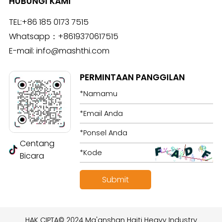
HUBUNGI KAMI
TEL:
+86 185 0173 7515
Whatsapp：
+8619370617515
E-mail:
info@mashthi.com
PERMINTAAN PANGGILAN
Centang
Bicara
HAK CIPTA© 2024 Ma'anshan Haiti Heavy Industry