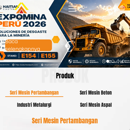
Baca
selengkapnya
PRODUK
Produk
Seri Mesin Pertambangan
Seri Mesin Beton
Industri Metalurgi
Seri Mesin Aspal
Seri Mesin Pertambangan