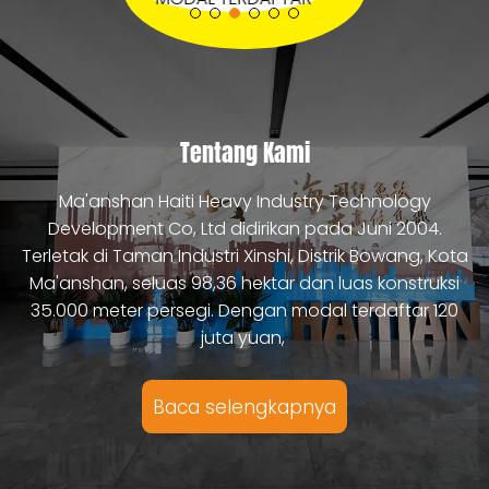
Bola Penggilingan Pabrik Batubara
Lengan Pencampur Untuk Pabrik Pencampur Beton
Pelat Lapisan Ketahanan Aus Yang Kuat
Baca selengkapnya
Tentang Kami
Baca selengkapnya
Baca selengkapnya
Ma'anshan Haiti Heavy Industry Technology
Development Co, Ltd didirikan pada Juni 2004.
Terletak di Taman Industri Xinshi, Distrik Bowang, Kota
Ma'anshan, seluas 98,36 hektar dan luas konstruksi
35.000 meter persegi. Dengan modal terdaftar 120
juta yuan,
Baca selengkapnya