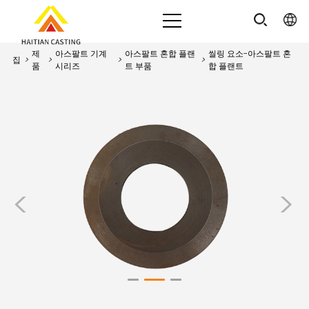
제
아스팔트 기계
아스팔트 혼합 플랜
씰링 요소-아스팔트 혼
집
>
>
>
>
품
시리즈
트 부품
합 플랜트
<
>