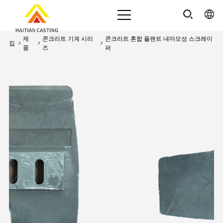
제
콘크리트 기계 시리
콘크리트 혼합 플랜트 내마모성 스크레이
집
>
>
>
품
즈
퍼
<
>