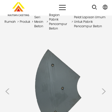
Bagian
Seri
Pelat Lapisan Umum
Pabrik
Rumah
>
Produk
>
Mesin
>
>
Untuk Pabrik
Pencampur
Beton
Pencampur Beton
Beton
<
>