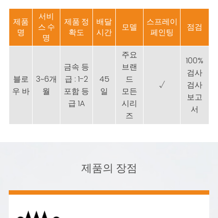
서비
제품
제품 정
배달
스프레이
스 수
모델
점검
명
확도
시간
페인팅
명
주요
100%
금속 등
브랜
검사
블로
3~6개
급 : 1-2
45
드
√
검사
우 바
월
포함 등
일
모든
보고
급 1A
시리
서
즈
제품의 장점