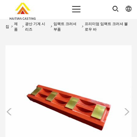
제
광산 기계 시
임팩트 크러셔
프리미엄 임팩트 크러셔 블
집
>
>
>
>
품
리즈
부품
로우 바
<
>