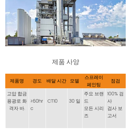
제품 사양
스프레이
제품명
경도
배달 시간
모델
점검
페인팅
고압 합금
주요 브랜
100% 검
용광로 화
≥60hr
CT10
30 일
드
사
격자 바.
c
모든 시리
검사 보
즈
고서