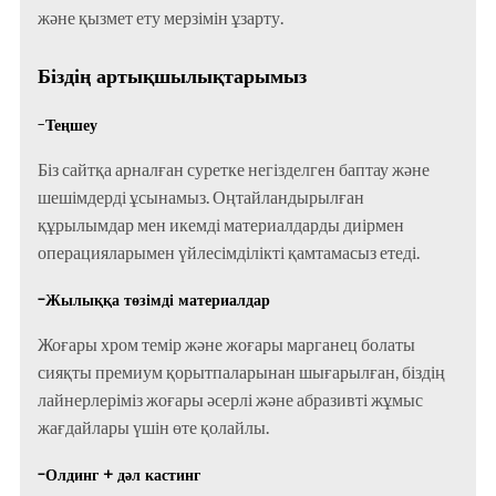
және қызмет ету мерзімін ұзарту.
Біздің артықшылықтарымыз
-
Теңшеу
Біз сайтқа арналған суретке негізделген баптау және
шешімдерді ұсынамыз. Оңтайландырылған
құрылымдар мен икемді материалдарды диірмен
операцияларымен үйлесімділікті қамтамасыз етеді.
-Жылыққа төзімді материалдар
Жоғары хром темір және жоғары марганец болаты
сияқты премиум қорытпаларынан шығарылған, біздің
лайнерлеріміз жоғары әсерлі және абразивті жұмыс
жағдайлары үшін өте қолайлы.
-Олдинг + дәл кастинг