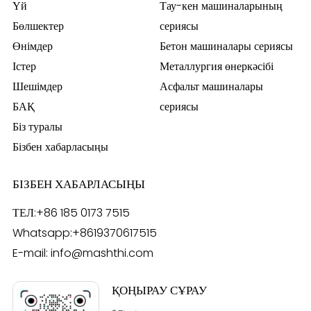
Үй
Тау-кен машиналарының
Бөлшектер
сериясы
Өнімдер
Бетон машиналары сериясы
Істер
Металлургия өнеркәсібі
Шешімдер
Асфальт машиналары
БАҚ
сериясы
Біз туралы
Бізбен хабарласыңы
БІЗБЕН ХАБАРЛАСЫҢЫ
ТЕЛ:
+86 185 0173 7515
Whatsapp:
+8619370617515
E-mail:
info@mashthi.com
ҚОҢЫРАУ СҰРАУ