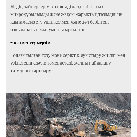
Біздің лайнерлеріміз өлшемді дәлдікті, тығыз
микроқұрылымды және жақсы жарықтың төзімділігін
қамтамасыз ету үшін қолмен және дәл берілген,
бақыланатын жылумен тазартылған.
- қызмет ету мерзімі
Тоңазытылған тозу және беріктік, ауыстыру жиілігі мен
үзілістерін едәуір төмендетеді, жалпы пайдалану
тиімділігін арттыру.