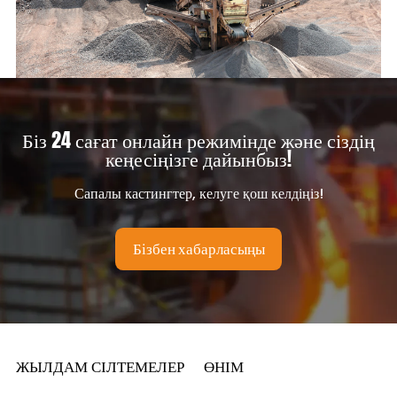
Біз 24 сағат онлайн режимінде және сіздің
кеңесіңізге дайынбыз!
Сапалы кастингтер, келуге қош келдіңіз!
Бізбен хабарласыңы
ЖЫЛДАМ СІЛТЕМЕЛЕР
ӨНІМ