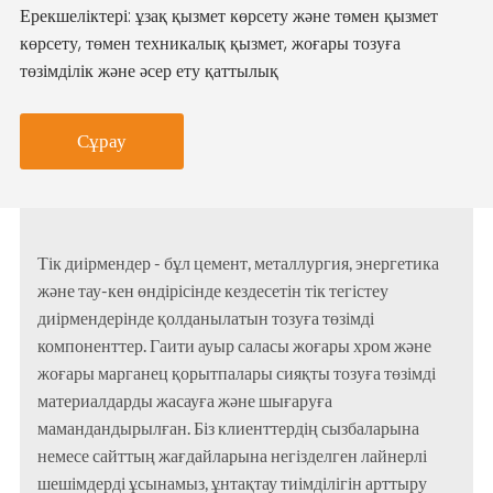
Ерекшеліктері: ұзақ қызмет көрсету және төмен қызмет
көрсету, төмен техникалық қызмет, жоғары тозуға
төзімділік және әсер ету қаттылық
Сұрау
Тік диірмендер - бұл цемент, металлургия, энергетика
және тау-кен өндірісінде кездесетін тік тегістеу
диірмендерінде қолданылатын тозуға төзімді
компоненттер. Гаити ауыр саласы жоғары хром және
жоғары марганец қорытпалары сияқты тозуға төзімді
материалдарды жасауға және шығаруға
мамандандырылған. Біз клиенттердің сызбаларына
немесе сайттың жағдайларына негізделген лайнерлі
шешімдерді ұсынамыз, ұнтақтау тиімділігін арттыру