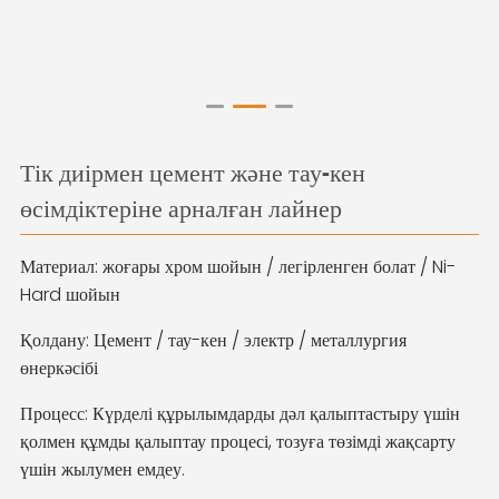
Тік диірмен цемент және тау-кен
өсімдіктеріне арналған лайнер
Материал: жоғары хром шойын / легірленген болат / Ni-
Hard шойын
Қолдану: Цемент / тау-кен / электр / металлургия
өнеркәсібі
Процесс: Күрделі құрылымдарды дәл қалыптастыру үшін
қолмен құмды қалыптау процесі, тозуға төзімді жақсарту
үшін жылумен емдеу.