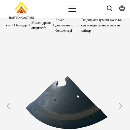
Көмір
Тік диірмен цемент және тау-
Металлургия
Үй
>
Өнімдер
>
>
диірменінің
>
кен өсімдіктеріне арналған
өнеркәсібі
бөлшектері
лайнер
<
>