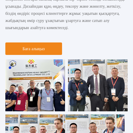
ұсынады. Дизайндан құю, өңдеу, тексеру және жөнелту, жеткізу,
біздің өндіріс процесі клиенттерге жұмыс уақытын қысқартуға,
жабдықтың өмір сүру ұзақтығын ұзартуға және сатып алу
шығындарын азайтуға көмектеседі.
Баға алыңыз