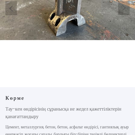
Көрме
Тау-кен өндірісінің сұранысқа ие жедел қажеттіліктерін
қанағаттандыру
Цемент, металлургия, бетон, бетон, асфальт өндірісі, гаитиялық ауыр
өнеркәсіп жоғары сапалы, барлығы бір-біріне төзімді бөлшектерді