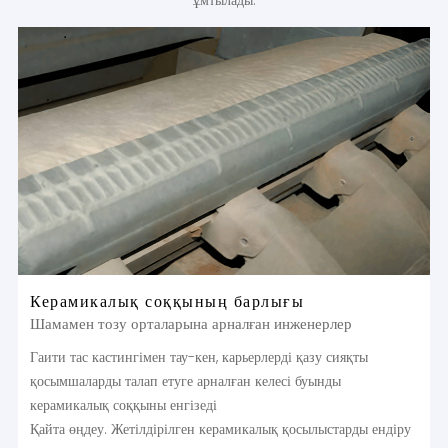
Керамикалық соққының барлығы
Шамамен тозу орталарына арналған инженерлер
Гаити тас кастингімен тау-кен, карьерлерді қазу сияқты
қосымшаларды талап етуге арналған келесі буынды
керамикалық соққыны енгізеді
Қайта өңдеу. Жетілдірілген керамикалық қосылыстарды ендіру