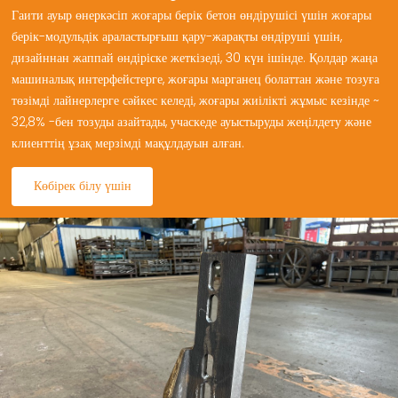
Гаити ауыр өнеркәсіп жоғары берік бетон өндірушісі үшін жоғары
берік-модульдік араластырғыш қару-жарақты өндіруші үшін,
дизайннан жаппай өндіріске жеткізеді, 30 күн ішінде. Қолдар жаңа
машиналық интерфейстерге, жоғары марганец болаттан және тозуға
төзімді лайнерлерге сәйкес келеді, жоғары жиілікті жұмыс кезінде ~
32,8% -бен тозуды азайтады, учаскеде ауыстыруды жеңілдету және
клиенттің ұзақ мерзімді мақұлдауын алған.
Көбірек білу үшін