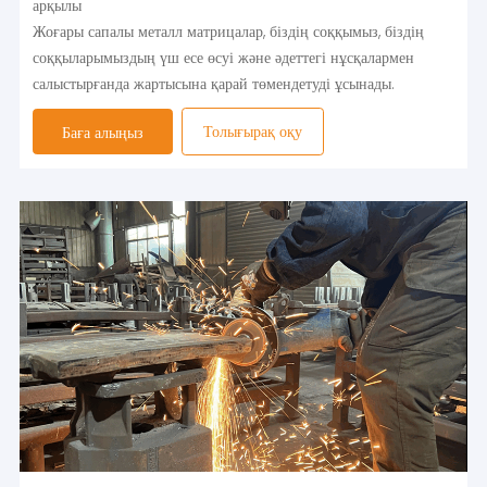
арқылы
Жоғары сапалы металл матрицалар, біздің соққымыз, біздің
соққыларымыздың үш есе өсуі және әдеттегі нұсқалармен
салыстырғанда жартысына қарай төмендетуді ұсынады.
Толығырақ оқу
Баға алыңыз