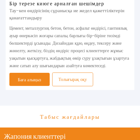
Бір терезе киюге арналған шешімдер
Тау-кен өндірісінің сұранысқа ие жедел қажеттіліктерін
қанағаттандыру
Цемент, металлургия, бетон, бетон, асфальт өндірісі, гаитиялық
ауыр өнеркәсіп жоғары сапалы, барлығы бір-біріне төзімді
бөлшектерді ұсынады. Дизайндан құю, өңдеу, тексеру және
жөнелту, жеткізу, біздің өндіріс процесі клиенттерге жұмыс
уақытын қысқартуға, жабдықтың өмір сүру ұзақтығын ұзартуға
және сатып алу шығындарын азайтуға көмектеседі.
Толығырақ оқу
Баға алыңыз
Табыс жағдайлары
Жапония клиенттері