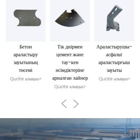
Бетон
Тік диірмен
Араластырушы-
араластыру
цемент және
асфальт
зауытының
тау-кен
араластырғыш
төсемі
өсімдіктеріне
зауыты
арналған лайнер
Quote алыңыз>
Quote алыңыз>
Quote алыңыз>