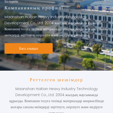
Біз туралы
Компанияның профилі
Maanshan Haitian Heavy Industry Technology
Development Co., Ltd. 2004 жылдың маусымында құрылды.
Компания тозуға төзімді материалдар өнеркәсібінде жоғары сапалы
өнімдерді зерттеуге, әзірлеуге және өндіруге ұмтылады.
Баға алыңыз
Реттелген шешімдер
Maanshan Haitian Heavy Industry Technology
Development Co., Ltd. 2004 жылдың маусымында
құрылды. Компания тозуға төзімді материалдар өнеркәсібінде
жоғары сапалы өнімдерді зерттеуге, әзірлеуге және өндіруге
ұмтылады.