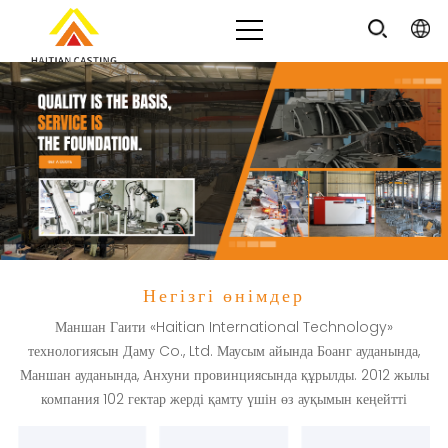
Негізгі өнімдер
Маншан Гаити «Haitian International Technology»
технологиясын Даму Co., Ltd. Маусым айында Боанг ауданында,
Маншан ауданында, Анхуни провинциясында құрылды. 2012 жылы
компания 102 гектар жерді қамту үшін өз ауқымын кеңейтті