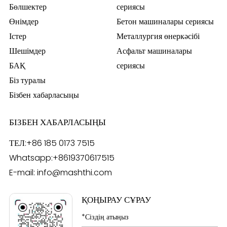
Бөлшектер
сериясы
Өнімдер
Бетон машиналары сериясы
Істер
Металлургия өнеркәсібі
Шешімдер
Асфальт машиналары
БАҚ
сериясы
Біз туралы
Бізбен хабарласыңы
БІЗБЕН ХАБАРЛАСЫҢЫ
ТЕЛ:
+86 185 0173 7515
Whatsapp:
+8619370617515
E-mail:
info@mashthi.com
ҚОҢЫРАУ СҰРАУ