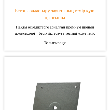
Бетон араластыру зауытының темір құю ​​
қырғышы
Нақты өсімдіктерге арналған премиум шойын
дәнекерлері - беріктік, тозуға төзімді және тегіс
Толығырақ>