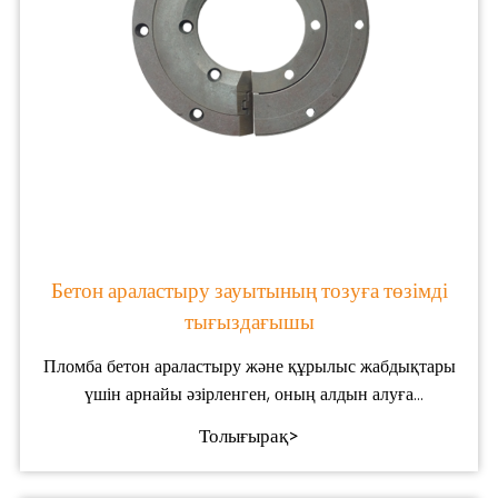
Бетон араластыру зауытының тозуға төзімді
тығыздағышы
Пломба бетон араластыру және құрылыс жабдықтары
үшін арнайы әзірленген, оның алдын алуға
бағытталған
Толығырақ>