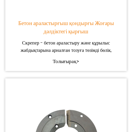
Бетон араластырғыш қондырғы Жоғары
дәлдіктегі қырғыш
Скрепер - бетон араластыру және құрылыс
жабдықтарына арналған тозуға төзімді бөлік,
Толығырақ>