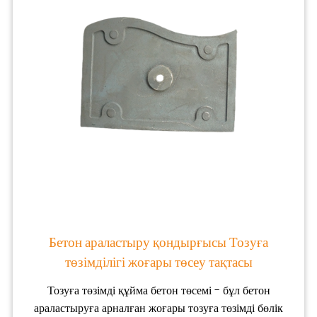
Бетон араластыру қондырғысы Тозуға
төзімділігі жоғары төсеу тақтасы
Тозуға төзімді құйма бетон төсемі - бұл бетон
араластыруға арналған жоғары тозуға төзімді бөлік