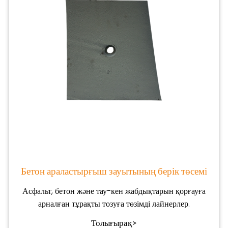
Бетон араластырғыш зауытының берік төсемі
Асфальт, бетон және тау-кен жабдықтарын қорғауға
арналған тұрақты тозуға төзімді лайнерлер.
Толығырақ>