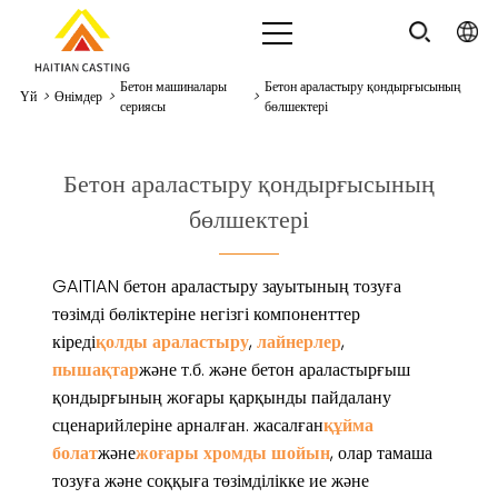
Бетон машиналары
Бетон араластыру қондырғысының
Үй
>
Өнімдер
>
>
сериясы
бөлшектері
Бетон араластыру қондырғысының
бөлшектері
GAITIAN бетон араластыру зауытының тозуға
төзімді бөліктеріне негізгі компоненттер
кіреді
қолды араластыру
,
лайнерлер
,
пышақтар
және т.б. және бетон араластырғыш
қондырғының жоғары қарқынды пайдалану
сценарийлеріне арналған. жасалған
құйма
болат
және
жоғары хромды шойын
, олар тамаша
тозуға және соққыға төзімділікке ие және