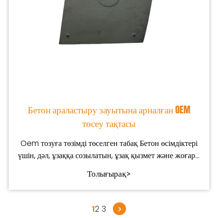
Бетон араластыру зауытына арналған OEM
төсеу тақтасы
Oem тозуға төзімді төселген табақ Бетон өсімдіктері
үшін, дәл, ұзаққа созылатын, ұзақ қызмет және жоғары
араластыруға арналған
Толығырақ>
>
1
2
3