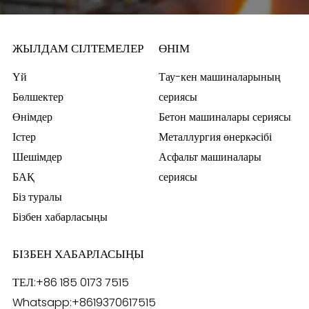
ЖЫЛДАМ СІЛТЕМЕЛЕР
ӨНІМ
Үй
Тау-кен машиналарының
Бөлшектер
сериясы
Өнімдер
Бетон машиналары сериясы
Істер
Металлургия өнеркәсібі
Шешімдер
Асфальт машиналары
БАҚ
сериясы
Біз туралы
Бізбен хабарласыңы
БІЗБЕН ХАБАРЛАСЫҢЫ
ТЕЛ:
+86 185 0173 7515
Whatsapp:
+8619370617515