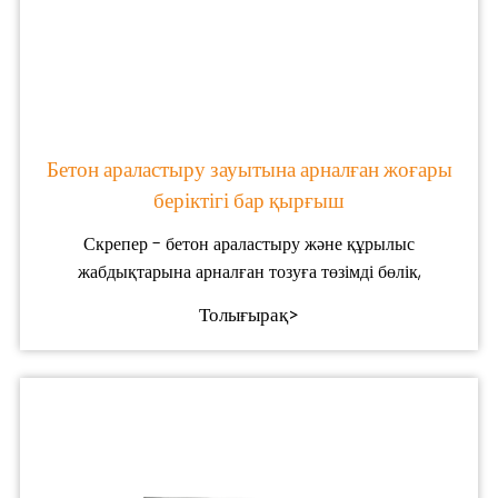
Бетон араластыру зауытына арналған жоғары
беріктігі бар қырғыш
Скрепер - бетон араластыру және құрылыс
жабдықтарына арналған тозуға төзімді бөлік,
Толығырақ>