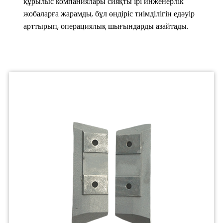
құрылыс компаниялары сияқты ірі инженерлік
жобаларға жарамды, бұл өндіріс тиімділігін едәуір
арттырып, операциялық шығындарды азайтады.