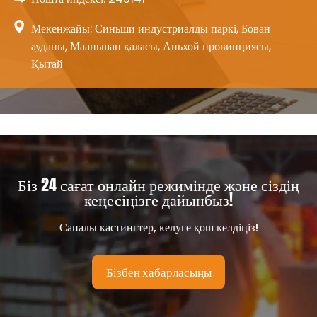
Мекенжайы: Синьши индустриалды паркі, Бован
ауданы, Мааньшан қаласы, Аньхой провинциясы,
Қытай
Біз 24 сағат онлайн режимінде және сіздің
кеңесіңізге дайынбыз!
Сапалы кастингтер, келуге қош келдіңіз!
Бізбен хабарласыңы