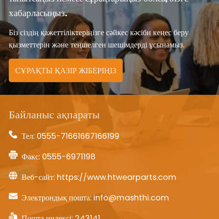
хабарласыңыз.
Біз сіздің қажеттіліктеріңізге сәйкес кәсіби кеңес беру
қызметтерін және теңшелген шешімдерді ұсынамыз.
СҰРАҚТЫ ҚАЗІР ЖІБЕРІҢІЗ
Байланыс ақпараты
Тел:
0555-71661667166199
Факс: 0555-6971198
Веб-сайт:
https://www.htwearparts.com
Электрондық пошта:
info@mashthi.com
Пошта индексі: 243141