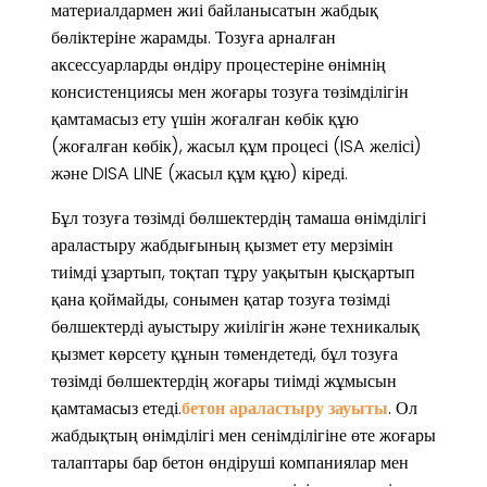
материалдармен жиі байланысатын жабдық
бөліктеріне жарамды. Тозуға арналған
аксессуарларды өндіру процестеріне өнімнің
консистенциясы мен жоғары тозуға төзімділігін
қамтамасыз ету үшін жоғалған көбік құю
(жоғалған көбік), жасыл құм процесі (ISA желісі)
және DISA LINE (жасыл құм құю) кіреді.
Бұл тозуға төзімді бөлшектердің тамаша өнімділігі
араластыру жабдығының қызмет ету мерзімін
тиімді ұзартып, тоқтап тұру уақытын қысқартып
қана қоймайды, сонымен қатар тозуға төзімді
бөлшектерді ауыстыру жиілігін және техникалық
қызмет көрсету құнын төмендетеді, бұл тозуға
төзімді бөлшектердің жоғары тиімді жұмысын
қамтамасыз етеді.
бетон араластыру зауыты
. Ол
жабдықтың өнімділігі мен сенімділігіне өте жоғары
талаптары бар бетон өндіруші компаниялар мен