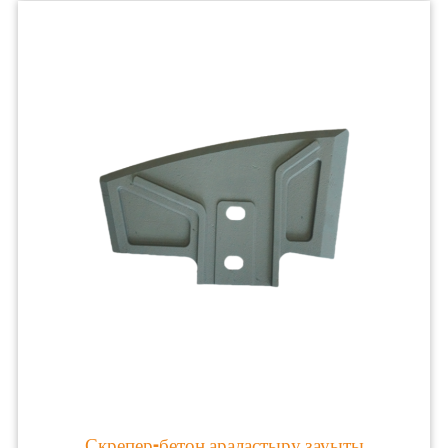
Скрепер-бетон араластыру зауыты