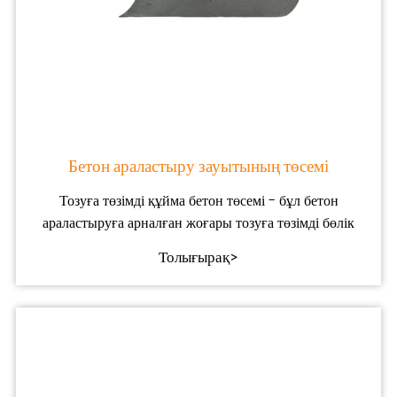
Бетон араластыру зауытының төсемі
Тозуға төзімді құйма бетон төсемі - бұл бетон
араластыруға арналған жоғары тозуға төзімді бөлік
Толығырақ>