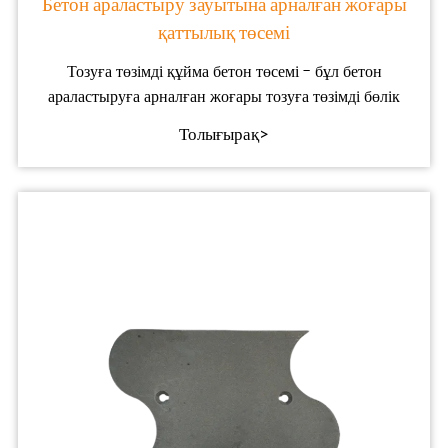
Бетон араластыру зауытына арналған жоғары
қаттылық төсемі
Тозуға төзімді құйма бетон төсемі - бұл бетон
араластыруға арналған жоғары тозуға төзімді бөлік
Толығырақ>