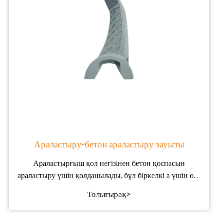
Араластыру-бетон араластыру зауыты
Араластырғыш қол негізінен бетон қоспасын
араластыру үшін қолданылады, бұл біркелкі а үшін өте
маңызды
Толығырақ>