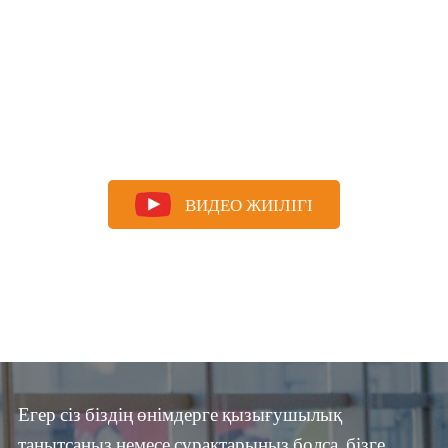
ВИДЕО ЖИІЛІГІ
Егер сіз біздің өнімдерге қызығушылық
танытсаңыз немесе сұрақтарыңыз болса, бізге