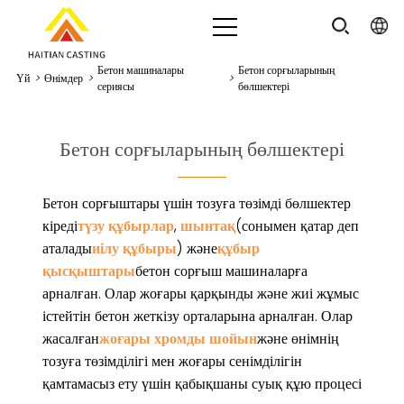
Бетон машиналары
Бетон сорғыларының
Үй
>
Өнімдер
>
>
сериясы
бөлшектері
Бетон сорғыларының бөлшектері
Бетон сорғыштары үшін тозуға төзімді бөлшектер
кіреді
түзу құбырлар
,
шынтақ
(сонымен қатар деп
аталады
иілу құбыры
) және
құбыр
қысқыштары
бетон сорғыш машиналарға
арналған. Олар жоғары қарқынды және жиі жұмыс
істейтін бетон жеткізу орталарына арналған. Олар
жасалған
жоғары хромды шойын
және өнімнің
тозуға төзімділігі мен жоғары сенімділігін
қамтамасыз ету үшін қабықшаны суық құю процесі