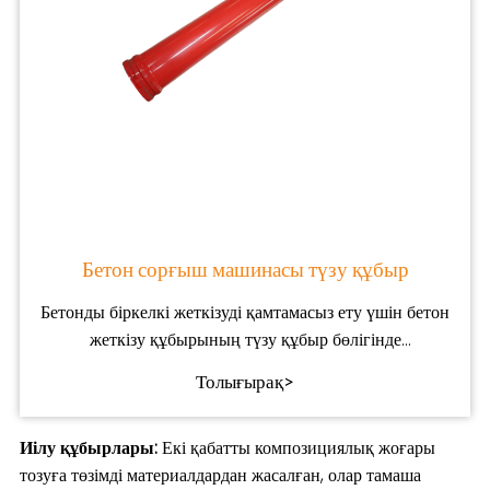
Бетон сорғыш машинасы түзу құбыр
Бетонды біркелкі жеткізуді қамтамасыз ету үшін бетон
жеткізу құбырының түзу құбыр бөлігінде
қолданылады
Толығырақ>
Иілу құбырлары:
Екі қабатты композициялық жоғары
тозуға төзімді материалдардан жасалған, олар тамаша