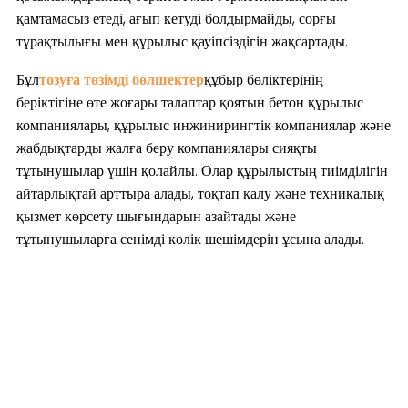
қамтамасыз етеді, ағып кетуді болдырмайды, сорғы
тұрақтылығы мен құрылыс қауіпсіздігін жақсартады.
Бұл
тозуға төзімді бөлшектер
құбыр бөліктерінің
беріктігіне өте жоғары талаптар қоятын бетон құрылыс
компаниялары, құрылыс инжинирингтік компаниялар және
жабдықтарды жалға беру компаниялары сияқты
тұтынушылар үшін қолайлы. Олар құрылыстың тиімділігін
айтарлықтай арттыра алады, тоқтап қалу және техникалық
қызмет көрсету шығындарын азайтады және
тұтынушыларға сенімді көлік шешімдерін ұсына алады.