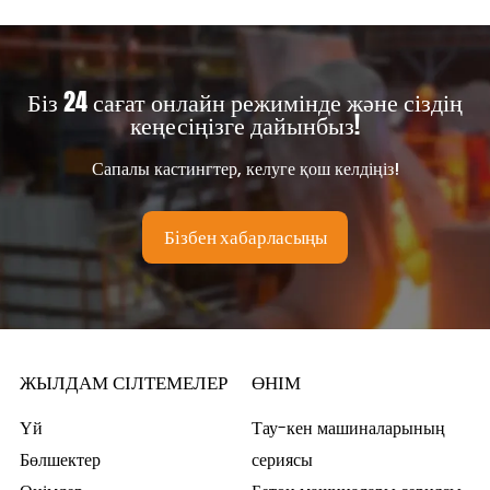
Біз 24 сағат онлайн режимінде және сіздің
кеңесіңізге дайынбыз!
Сапалы кастингтер, келуге қош келдіңіз!
Бізбен хабарласыңы
ЖЫЛДАМ СІЛТЕМЕЛЕР
ӨНІМ
Үй
Тау-кен машиналарының
Бөлшектер
сериясы