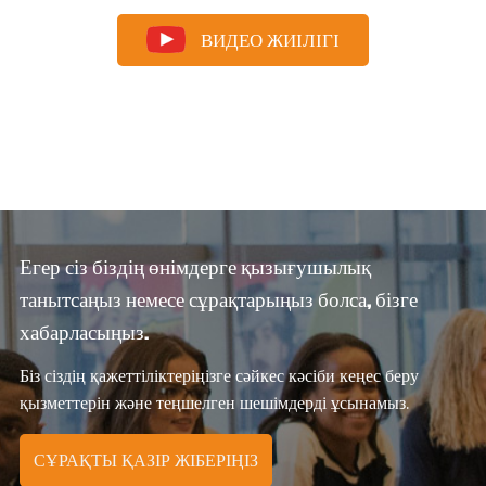
ВИДЕО ЖИІЛІГІ
Егер сіз біздің өнімдерге қызығушылық
танытсаңыз немесе сұрақтарыңыз болса, бізге
хабарласыңыз.
Біз сіздің қажеттіліктеріңізге сәйкес кәсіби кеңес беру
қызметтерін және теңшелген шешімдерді ұсынамыз.
СҰРАҚТЫ ҚАЗІР ЖІБЕРІҢІЗ