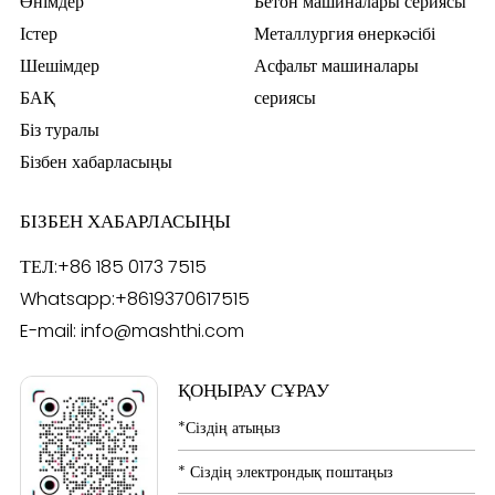
Өнімдер
Бетон машиналары сериясы
Істер
Металлургия өнеркәсібі
Шешімдер
Асфальт машиналары
БАҚ
сериясы
Біз туралы
Бізбен хабарласыңы
БІЗБЕН ХАБАРЛАСЫҢЫ
ТЕЛ:
+86 185 0173 7515
Whatsapp:
+8619370617515
E-mail:
info@mashthi.com
ҚОҢЫРАУ СҰРАУ