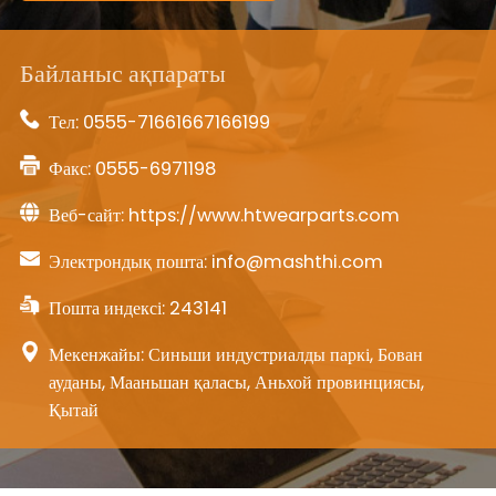
Байланыс ақпараты
Тел:
0555-71661667166199
Факс: 0555-6971198
Веб-сайт:
https://www.htwearparts.com
Электрондық пошта:
info@mashthi.com
Пошта индексі: 243141
Мекенжайы: Синьши индустриалды паркі, Бован
ауданы, Мааньшан қаласы, Аньхой провинциясы,
Қытай