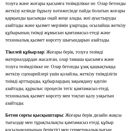
тозуға және жоғары қысымға төзімділікке ие. Олар бетонды
жеткізу кезінде бұрылу нәтижесінде пайда болатын жоғары
қарқынды қысымды оңай жеңе алады, жиі ауыстыруды
азайтады және қызмет мерзімін ұзартады, осылайша жеткізу
құбырының тиімді жұмысын қамтамасыз етеді және
техникалық қызмет көрсету шығындарын азайтады.
Тікелей құбырлар:
Жоғары берік, тозуға төзімді
материалдардан жасалған, олар тамаша қысымға және
тозуға төзімділікке ие. Олар бетонды ұзақ қашықтыққа
жеткізу сценарийлері үшін қолайлы, жеткізу тиімділігін
тиімді арттырады, құбырлардың зақымдану қаупін
азайтады, құрылыс процесін тегіс қамтамасыз етеді,
техникалық қызмет көрсету мен тоқтап қалу уақытын
азайтады.
Бетон сорғы қысқыштары:
Жоғары берік дизайн жақсы
тығыздау мен тұрақтылықты қамтамасыз етеді, құбыр
қосылымдарының беріктігі мен герметикалықлығын