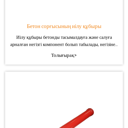
Бетон сорғысының иілу құбыры
Иілу құбыры бетонды тасымалдауға және салуға
арналған негізгі компонент болып табылады, негізінен
пайдаланылады
Толығырақ>