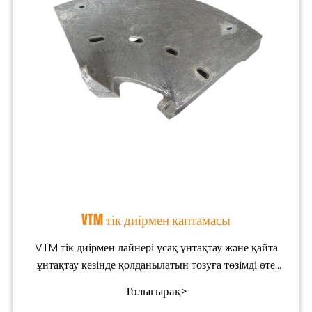
VTM тік диірмен қаптамасы
VTM тік диірмен лайнері ұсақ ұнтақтау және қайта
ұнтақтау кезінде қолданылатын тозуға төзімді өте
маңызды компонент болып табылады
Толығырақ>