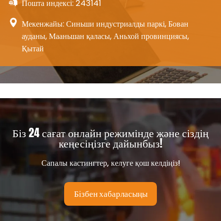
Пошта индексі: 243141
Мекенжайы: Синьши индустриалды паркі, Бован
ауданы, Мааньшан қаласы, Аньхой провинциясы,
Қытай
Біз 24 сағат онлайн режимінде және сіздің
кеңесіңізге дайынбыз!
Сапалы кастингтер, келуге қош келдіңіз!
Бізбен хабарласыңы