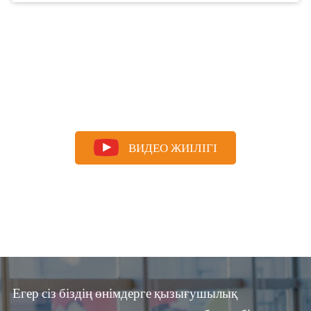
ВИДЕО ЖИІЛІГІ
Егер сіз біздің өнімдерге қызығушылық