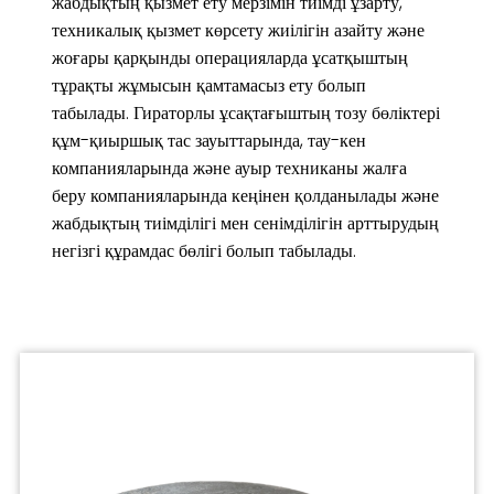
жабдықтың қызмет ету мерзімін тиімді ұзарту,
техникалық қызмет көрсету жиілігін азайту және
жоғары қарқынды операцияларда ұсатқыштың
тұрақты жұмысын қамтамасыз ету болып
табылады. Гираторлы ұсақтағыштың тозу бөліктері
құм-қиыршық тас зауыттарында, тау-кен
компанияларында және ауыр техниканы жалға
беру компанияларында кеңінен қолданылады және
жабдықтың тиімділігі мен сенімділігін арттырудың
негізгі құрамдас бөлігі болып табылады.