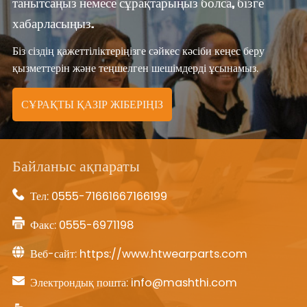
танытсаңыз немесе сұрақтарыңыз болса, бізге
хабарласыңыз.
Біз сіздің қажеттіліктеріңізге сәйкес кәсіби кеңес беру
қызметтерін және теңшелген шешімдерді ұсынамыз.
СҰРАҚТЫ ҚАЗІР ЖІБЕРІҢІЗ
Байланыс ақпараты
Тел:
0555-71661667166199
Факс: 0555-6971198
Веб-сайт:
https://www.htwearparts.com
Электрондық пошта:
info@mashthi.com