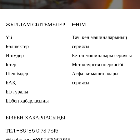
ЖЫЛДАМ СІЛТЕМЕЛЕР
ӨНІМ
Үй
Тау-кен машиналарының
Бөлшектер
сериясы
Өнімдер
Бетон машиналары сериясы
Істер
Металлургия өнеркәсібі
Шешімдер
Асфальт машиналары
БАҚ
сериясы
Біз туралы
Бізбен хабарласыңы
БІЗБЕН ХАБАРЛАСЫҢЫ
ТЕЛ:
+86 185 0173 7515
Whatsapp:
+8619370617515