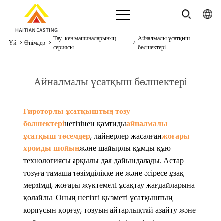
Тау-кен машиналарының
Айналмалы ұсатқыш
Үй
>
Өнімдер
>
>
сериясы
бөлшектері
Айналмалы ұсатқыш бөлшектері
Гироторлы ұсатқыштың тозу
бөлшектері
негізінен қамтиды
айналмалы
ұсатқыш төсемдер
, лайнерлер жасалған
жоғары
хромды шойын
және шайырлы құмды құю
технологиясы арқылы дәл дайындалады. Астар
тозуға тамаша төзімділікке ие және әсіресе ұзақ
мерзімді, жоғары жүктемелі ұсақтау жағдайларына
қолайлы. Оның негізгі қызметі ұсатқыштың
корпусын қорғау, тозуын айтарлықтай азайту және