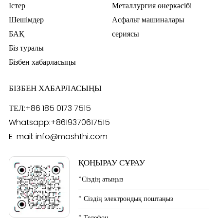
Істер
Металлургия өнеркәсібі
Шешімдер
Асфальт машиналары
БАҚ
сериясы
Біз туралы
Бізбен хабарласыңы
БІЗБЕН ХАБАРЛАСЫҢЫ
ТЕЛ:
+86 185 0173 7515
Whatsapp:
+8619370617515
E-mail:
info@mashthi.com
ҚОҢЫРАУ СҰРАУ