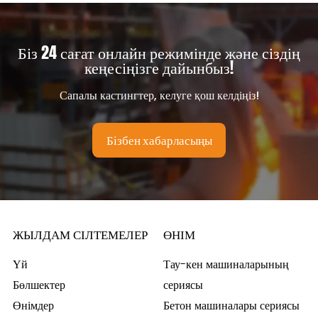
Біз 24 сағат онлайн режимінде және сіздің
кеңесіңізге дайынбыз!
Сапалы кастингтер, келуге қош келдіңіз!
Бізбен хабарласыңы
ЖЫЛДАМ СІЛТЕМЕЛЕР
ӨНІМ
Үй
Тау-кен машиналарының
Бөлшектер
сериясы
Өнімдер
Бетон машиналары сериясы