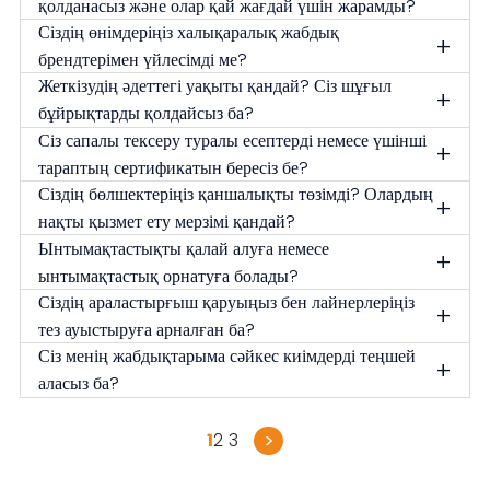
қолданасыз және олар қай жағдай үшін жарамды?
Сіздің өнімдеріңіз халықаралық жабдық
+
брендтерімен үйлесімді ме?
Жеткізудің әдеттегі уақыты қандай? Сіз шұғыл
+
бұйрықтарды қолдайсыз ба?
Сіз сапалы тексеру туралы есептерді немесе үшінші
+
тараптың сертификатын бересіз бе?
Сіздің бөлшектеріңіз қаншалықты төзімді? Олардың
+
нақты қызмет ету мерзімі қандай?
Ынтымақтастықты қалай алуға немесе
+
ынтымақтастық орнатуға болады?
Сіздің араластырғыш қаруыңыз бен лайнерлеріңіз
+
тез ауыстыруға арналған ба?
Сіз менің жабдықтарыма сәйкес киімдерді теңшей
+
аласыз ба?
>
1
2
3