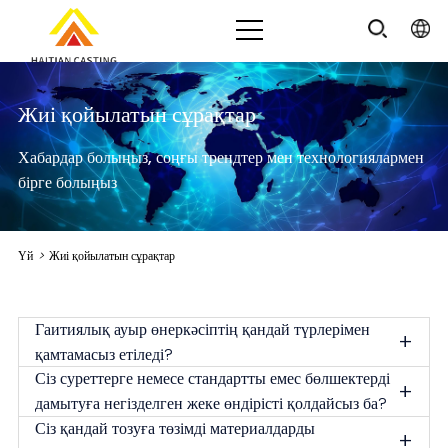
Жиі қойылатын сұрақтар
Хабардар болыңыз, соңғы трендтер мен технологиялармен
бірге болыңыз
Үй
>
Жиі қойылатын сұрақтар
Гаитиялық ауыр өнеркәсіптің қандай түрлерімен
+
қамтамасыз етіледі?
Сіз суреттерге немесе стандартты емес бөлшектерді
+
дамытуға негізделген жеке өндірісті қолдайсыз ба?
Сіз қандай тозуға төзімді материалдарды
+