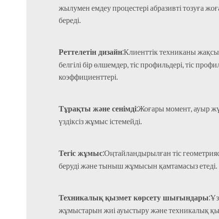
жылумен емдеу процестері абразивті тозуға жоғ
береді.
Реттелетін дизайн:
Клиенттік техниканы жақсы 
белгілі бір өлшемдер, тіс профильдері, тіс профи
коэффициенттері.
Тұрақты және сенімді:
Жоғары момент, ауыр жү
үздіксіз жұмыс істемейді.
Тегіс жұмыс:
Оңтайландырылған тіс геометрия
беруді және тыныш жұмысын қамтамасыз етеді.
Техникалық қызмет көрсету шығындары:
Ұз
жұмыстарын жиі ауыстыру және техникалық қы