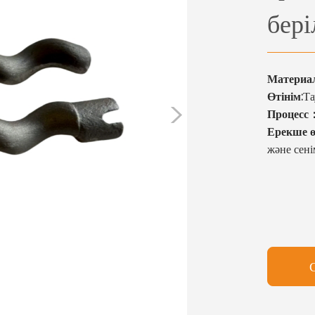
бері
Материал
Өтінім:
Та
>
Процесс
Ерекше ө
және сені