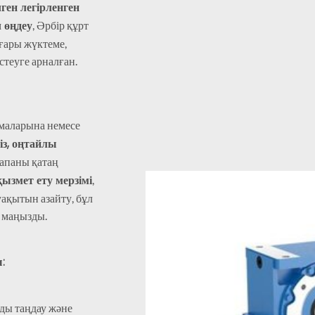
ен легірленген
 өңдеу
, Әрбір құрт
оғары жүктеме,
стеуге арналған.
маларына немесе
із, оңтайлы
сапаны қатаң
қызмет ету мерзімі
,
уақытын азайту, бұл
е маңызды.
:
ды таңдау және