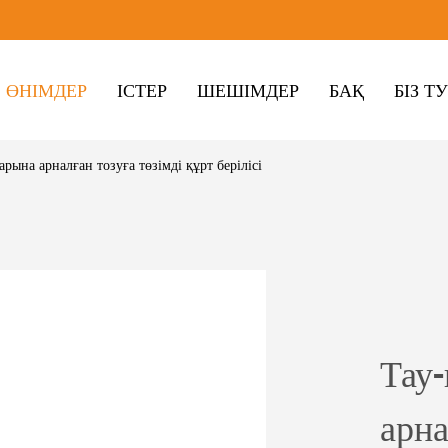
ӨНІМДЕР
ІСТЕР
ШЕШІМДЕР
БАҚ
БІЗ Т
рына арналған тозуға төзімді құрт берілісі
Тау
арна