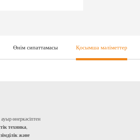
Өнім сипаттамасы
Қосымша мәліметтер
 ауыр өнеркәсіптен
тік техника
,
зімділік және