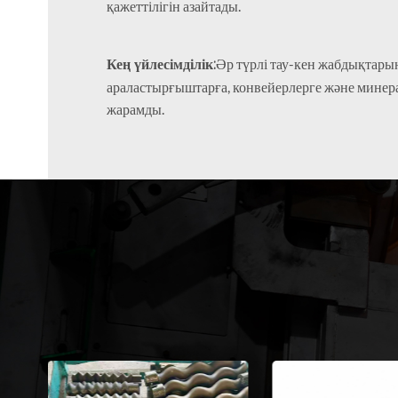
қажеттілігін азайтады.
Кең үйлесімділік:
Әр түрлі тау-кен жабдықтарын
араластырғыштарға, конвейерлерге және минер
жарамды.