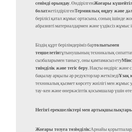
сенімді орындау
Жоғары күшейтілг
. Өндірілген
болат
Термиялық өңдеу және дәл
жетілдірілген
берілісі қатал жұмыс ортасына, соның ішінде ж
абразивті материалдармен және үздіксіз жұмыс і
толығымен
Біздің құрт берілімдеріміз бар
теңшелетін
тұтынушының техникалық сипатта
Мінс
сызбаларымен танысу, оны қамтамасыз ету
тиімділік және тегіс беру
. Нақты өндіріс және 
Ұзақ 
бақылау арқылы әр редукторлар жеткізеді
техникалық қызмет көрсету жиілігі мен жұмыс 
тау-кен және өнеркәсіптік қосымшалар үшін өт
Негізгі ерекшеліктері мен артықшылықтары
Жоғары тозуға төзімділік:
Арнайы қорытпалар