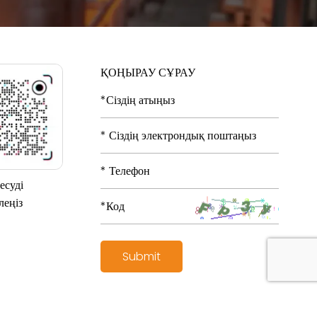
ҚОҢЫРАУ СҰРАУ
есуді
леңіз