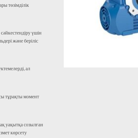
ары төзімділік
сәйкестендіру үшін
льдері және беріліс
ктемелерді, ал
сы тұрақты момент
ақ уақытқа созылған
змет көрсету