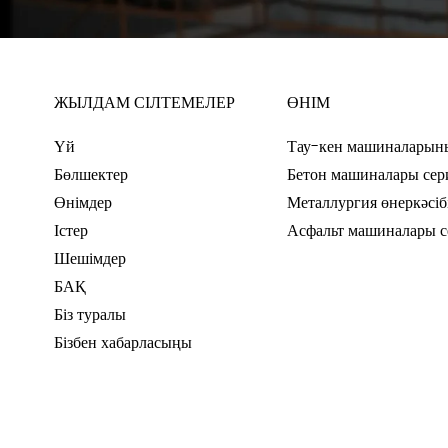
ЖЫЛДАМ СІЛТЕМЕЛЕР
ӨНІМ
Үй
Тау-кен машиналарын
Бөлшектер
Бетон машиналары сер
Өнімдер
Металлургия өнеркәсіб
Істер
Асфальт машиналары 
Шешімдер
БАҚ
Біз туралы
Бізбен хабарласыңы