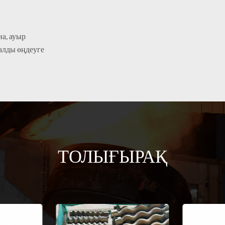
а, ауыр
алды өңдеуге
ТОЛЫҒЫРАҚ