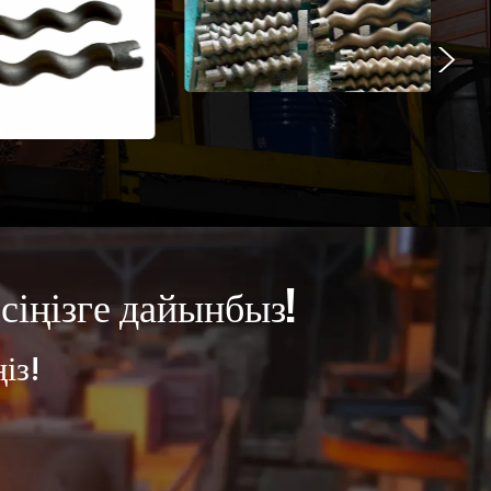
>
есіңізге дайынбыз!
із!