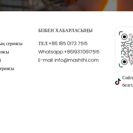
БІЗБЕН ХАБАРЛАСЫҢЫ
ың сериясы
ТЕЛ:
+86 185 0173 7515
иясы
Whatsapp:
+8619370617515
і
E-mail:
info@mashthi.com
сериясы
Сөйл
белгі