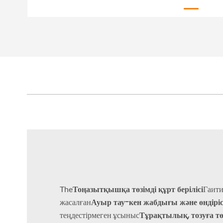
Тоңазытқышқа төзімді құрт берілісі
The
Гаити
Ауыр тау-кен жабдығы және өндіріс
жасалған
Тұрақтылық, тозуға тө
теңдестірмеген ұсыныс