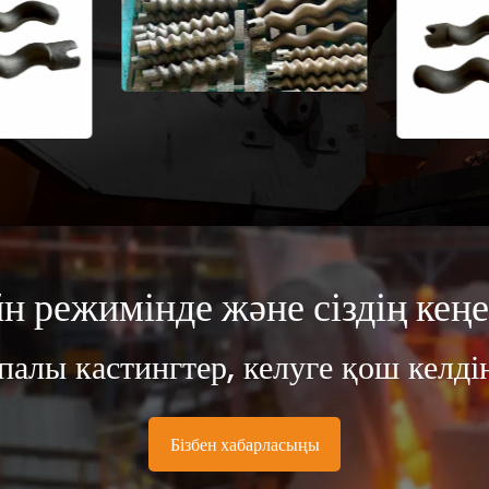
йн режимінде және сіздің кең
палы кастингтер, келуге қош келдің
Бізбен хабарласыңы