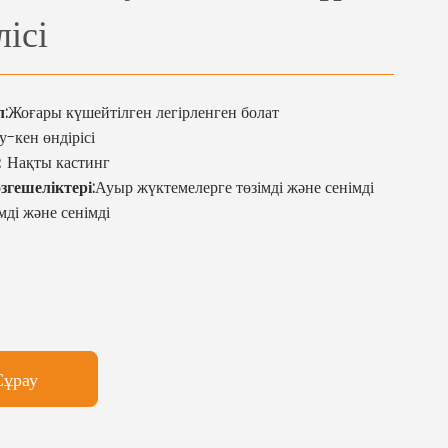
лісі
:
Жоғары күшейтілген легірленген болат
у-кен өндірісі
：
Нақты кастинг
згешеліктері:
Ауыр жүктемелерге төзімді және сенімді
мді және сенімді
Сұрау