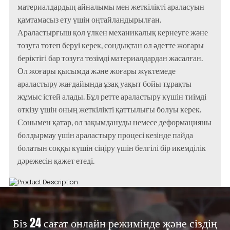
материалдардың айналымы мен жеткілікті араласуын
қамтамасыз ету үшін оңтайландырылған.
Араластырғыш қол үлкен механикалық кернеуге және
тозуға төтеп беруі керек, сондықтан ол әдетте жоғары
беріктігі бар тозуға төзімді материалдардан жасалған.
Ол жоғары қысымда және жоғары жүктемеде
араластыру жағдайында ұзақ уақыт бойы тұрақты
жұмыс істей алады. Бұл ретте араластыру күшін тиімді
өткізу үшін оның жеткілікті қаттылығы болуы керек.
Сонымен қатар, ол зақымдануды немесе деформацияны
болдырмау үшін араластыру процесі кезінде пайда
болатын соққы күшін сіңіру үшін белгілі бір икемділік
дәрежесін қажет етеді.
Біз 24 сағат онлайн режимінде және сіздің