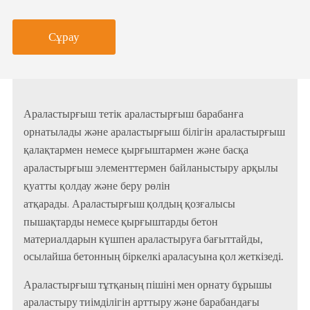
Сұрау
Араластырғыш тетік араластырғыш барабанға
орнатылады және араластырғыш білігін араластырғыш
қалақтармен немесе қырғыштармен және басқа
араластырғыш элементтермен байланыстыру арқылы
қуатты қолдау және беру рөлін
атқарады.
Араластырғыш қолдың қозғалысы
пышақтарды немесе қырғыштарды бетон
материалдарын күшпен араластыруға бағыттайды,
осылайша бетонның біркелкі араласуына қол жеткізеді.
Араластырғыш тұтқаның пішіні мен орнату бұрышы
араластыру тиімділігін арттыру және барабандағы