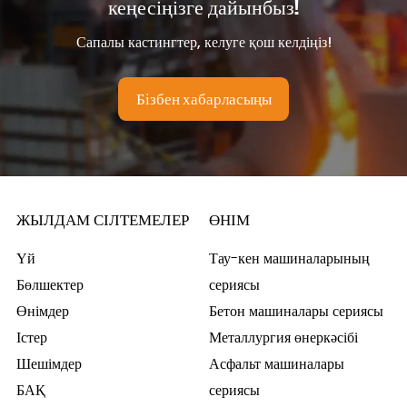
кеңесіңізге дайынбыз!
Сапалы кастингтер, келуге қош келдіңіз!
Бізбен хабарласыңы
ЖЫЛДАМ СІЛТЕМЕЛЕР
ӨНІМ
Үй
Тау-кен машиналарының
Бөлшектер
сериясы
Өнімдер
Бетон машиналары сериясы
Істер
Металлургия өнеркәсібі
Шешімдер
Асфальт машиналары
БАҚ
сериясы