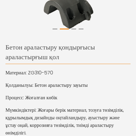
Бетон араластыру қондырғысы
араластырғыш қол
Материал: ZG310-570
Қолданылуы: Бетон араластыру зауыты
Процесс: Жоғалған көбік
Мүмкіндіктері: Жоғары берік материал, тозуға төзімділік,
құрылымдық дизайнды оңтайландыру, ауыстыру және
ұстау оңай, коррозияға төзімділік, тиімді араластыру
өнімділігі.