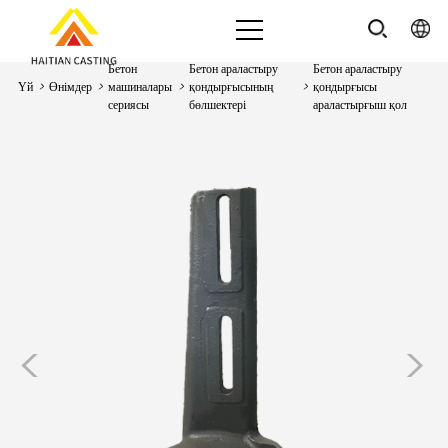
Бетон
Бетон араластыру
Бетон араластыру
Үй
>
Өнімдер
>
машиналары
>
қондырғысының
>
қондырғысы
сериясы
бөлшектері
араластырғыш қол
<
>