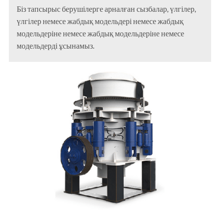
Біз тапсырыс берушілерге арналған сызбалар, үлгілер,
үлгілер немесе жабдық модельдері немесе жабдық
модельдеріне немесе жабдық модельдеріне немесе
модельдерді ұсынамыз.