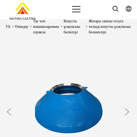
Тау-кен
Конусты
Жоғары сапалы тозуға
Үй
>
Өнімдер
>
машиналарының
>
ұсақтағыш
>
төзімді конусты ұсақтағыш
сериясы
бөліктері
бөлшектері
<
>