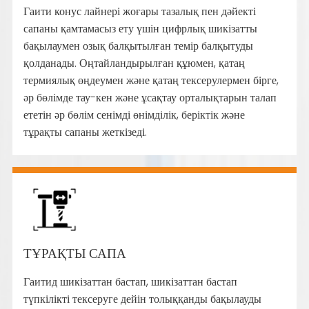
Гаити конус лайнері жоғары тазалық пен дәйекті
сапаны қамтамасыз ету үшін цифрлық шикізатты
бақылаумен озық балқытылған темір балқытуды
қолданады. Оңтайландырылған құюмен, қатаң
термиялық өңдеумен және қатаң тексерулермен бірге,
әр бөлімде тау-кен және ұсақтау орталықтарын талап
ететін әр бөлім сенімді өнімділік, беріктік және
тұрақты сапаны жеткізеді.
ТҰРАҚТЫ САПА
Гаитид шикізаттан бастап, шикізаттан бастап
түпкілікті тексеруге дейін толыққанды бақылауды