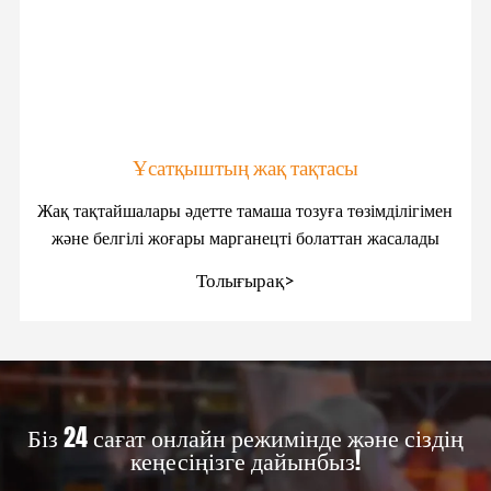
Ұсатқыштың жақ тақтасы
Жақ тақтайшалары әдетте тамаша тозуға төзімділігімен
және белгілі жоғары марганецті болаттан жасалады
Толығырақ>
Біз 24 сағат онлайн режимінде және сіздің
кеңесіңізге дайынбыз!