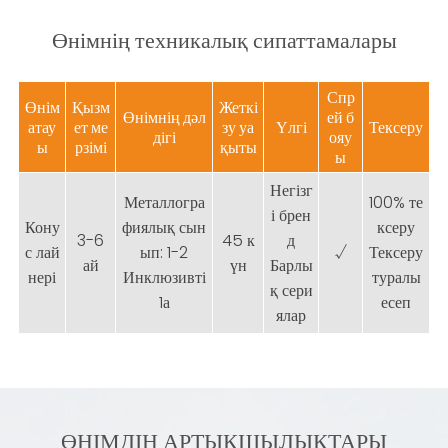
Өнімнің техникалық сипаттамалары
Спр
Өнім
Қызм
Жеткі
Өнімнің дәл
ей б
атау
ет ме
зу уа
Үлгі
Тексеру
дігі
ояу
ы
рзімі
қыты
ы
Негізг
Металлогра
100% те
і брен
Кону
фиялық сын
ксеру
3-6
45 к
д
с лай
ып: 1-2
√
Тексеру
ай
үн
Барлы
нері
Инклюзивті
туралы
қ сери
1а
есеп
ялар
ӨНІМДІҢ АРТЫҚШЫЛЫҚТАРЫ