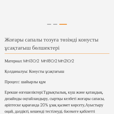
Жоғары сапалы тозуға төзімді конусты
ұсақтағыш бөлшектері
Материал: Mn13Cr2 Mn18Cr2 Mn21Cr2
Қолданылуы: Конусты ұсақтағыш
Процесс: шайырлы құм
Ерекше өзгешеліктері:
Тұрықтылық, күш және қатаңдық, 
дизайнды оңтайландыру, сыртқы келбеті жоғары сапасы, 
әріптеске қарағанда 20% ұзақ қызмет көрсету,
Ауыстыру
оңай, дәлдікті, кешенді тестілеуді, бәсекеге қабілетті