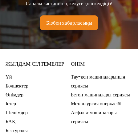
Сапалы кастингтер, келуге қош келдіңіз!
Бізбен хабарласыңы
ЖЫЛДАМ СІЛТЕМЕЛЕР
ӨНІМ
Үй
Тау-кен машиналарының
Бөлшектер
сериясы
Өнімдер
Бетон машиналары сериясы
Істер
Металлургия өнеркәсібі
Шешімдер
Асфальт машиналары
БАҚ
сериясы
Біз туралы