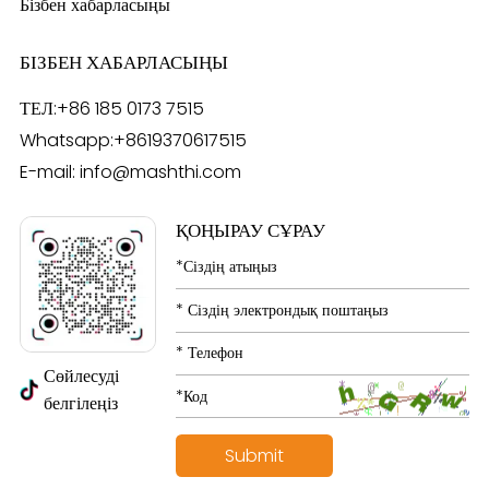
Бізбен хабарласыңы
БІЗБЕН ХАБАРЛАСЫҢЫ
ТЕЛ:
+86 185 0173 7515
Whatsapp:
+8619370617515
E-mail:
info@mashthi.com
ҚОҢЫРАУ СҰРАУ
Сөйлесуді
белгілеңіз