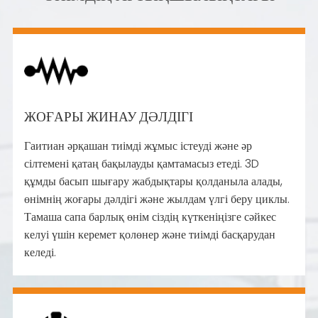
ЖОҒАРЫ ЖИНАУ ДӘЛДІГІ
Гаитиан әрқашан тиімді жұмыс істеуді және әр
сілтемені қатаң бақылауды қамтамасыз етеді. 3D
құмды басып шығару жабдықтары қолданыла алады,
өнімнің жоғары дәлдігі және жылдам үлгі беру циклы.
Тамаша сапа барлық өнім сіздің күткеніңізге сәйкес
келуі үшін керемет қолөнер және тиімді басқарудан
келеді.