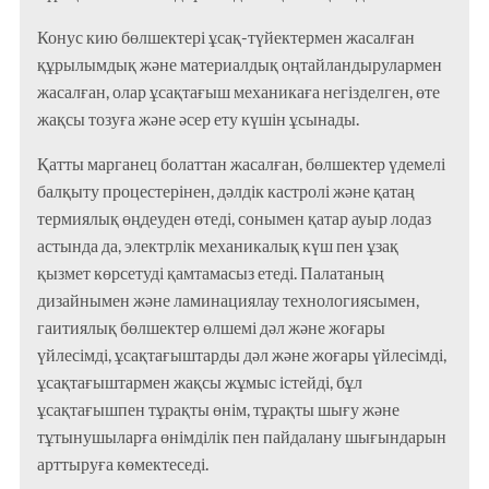
Конус кию бөлшектері ұсақ-түйектермен жасалған
құрылымдық және материалдық оңтайландырулармен
жасалған, олар ұсақтағыш механикаға негізделген, өте
жақсы тозуға және әсер ету күшін ұсынады.
Қатты марганец болаттан жасалған, бөлшектер үдемелі
балқыту процестерінен, дәлдік кастролі және қатаң
термиялық өңдеуден өтеді, сонымен қатар ауыр лодаз
астында да, электрлік механикалық күш пен ұзақ
қызмет көрсетуді қамтамасыз етеді. Палатаның
дизайнымен және ламинациялау технологиясымен,
гаитиялық бөлшектер өлшемі дәл және жоғары
үйлесімді, ұсақтағыштарды дәл және жоғары үйлесімді,
ұсақтағыштармен жақсы жұмыс істейді, бұл
ұсақтағышпен тұрақты өнім, тұрақты шығу және
тұтынушыларға өнімділік пен пайдалану шығындарын
арттыруға көмектеседі.