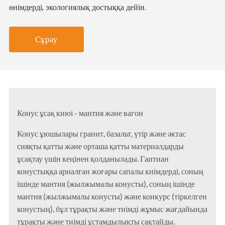
өнімдерді, экологиялық достыққа дейін.
Сұрау
Конус ұсақ киюі - мантия және вагон
Конус ұюшылары гранит, базальт, үтір және әктас
сияқты қатты және орташа қатты материалдарды
ұсақтау үшін кеңінен қолданылады. Гаитиан
конустыққа арналған жоғары сапалы киімдерді, соның
ішінде мантия (жылжымалы конусты), соның ішінде
мантия (жылжымалы конусты) және конкурс (тіркелген
конустың), бұл тұрақты және тиімді жұмыс жағдайында
тұрақты және тиімді ұстамдылықты сақтайды.