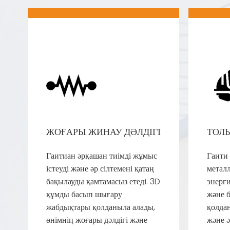
ЖОҒАРЫ ЖИНАУ ДӘЛДІГІ
ТОЛ
Гаитиан әрқашан тиімді жұмыс
Гаити
істеуді және әр сілтемені қатаң
металл
бақылауды қамтамасыз етеді. 3D
энерги
құмды басып шығару
және б
жабдықтары қолданыла алады,
қолда
өнімнің жоғары дәлдігі және
және ә