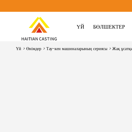
ҮЙ
БӨЛШЕКТЕР
Үй
>
Өнімдер
>
Тау-кен машиналарының сериясы
>
Жақ ұсатқы