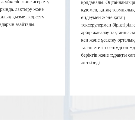
, үйкеліс және әсер ету
қолданады. Оңтайландыр
арында, лақтыру және
құюмен, қатаң термиялық
калық қызмет көрсету
өңдеумен және қатаң
дарын азайтады.
тексерулермен біріктірілге
әрбір жағалау тақтайшасы
кен және ұсақтау орталы
талап ететін сенімді өнімд
беріктік және тұрақты са
жеткізеді.