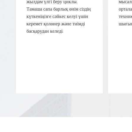
жылдам үлгі беру циклы.
мысалы
Тамаша сапа барлық өнім сіздің
ортал
күткеніңізге сәйкес келуі үшін
техни
керемет қолөнер және тиімді
шығын
басқарудан келеді.