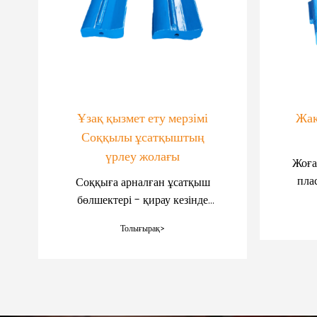
Ұзақ қызмет ету мерзімі
Жақ
Соққылы ұсатқыштың
үрлеу жолағы
Жоға
пла
Соққыға арналған ұсатқыш
а
бөлшектері - қирау кезінде
жаса
жоғары әсер ететін күштерге
Толығырақ>
төтеп беруге арналған
маңызды компоненттер.