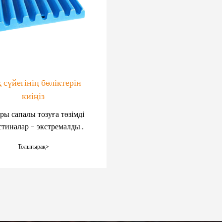
 сүйегінің бөліктерін
киіңіз
ры сапалы тозуға төзімді
стиналар - экстремалды
браға төтеп беру үшін
Толығырақ>
лған материалдар класы