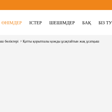
ӨНІМДЕР
ІСТЕР
ШЕШІМДЕР
БАҚ
БІЗ Т
ш бөліктері
>
Қатты қорытпалы қожды ұсақтайтын жақ ұсатқыш