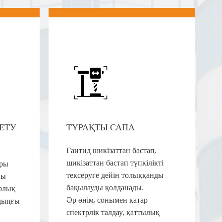
ЕТУ
ТҰРАҚТЫ САПА
Гаитид шикізаттан бастап,
шикізаттан бастап түпкілікті
ары
тексеруге дейін толыққанды
ны
бақылауды қолданады.
рлық
Әр өнім, сонымен қатар
лдыңғы
спектрлік талдау, қаттылық