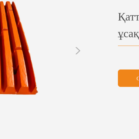
Қат
ұса
>