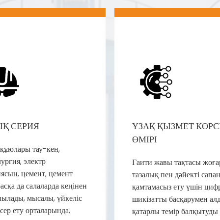
ЫҚ СЕРИЯ
ҰЗАҚ ҚЫЗМЕТ КӨРС
ӨМІРІ
 құюлары тау-кен,
ургия, электр
Гаити жавы тақтасы жоғ
ясын, цемент, цемент
тазалық пен дәйекті сапа
асқа да салаларда кеңінен
қамтамасыз ету үшін циф
нылады, мысалы, үйкеліс
шикізатты басқарумен а
сер ету орталарында,
қатарлы темір балқытуды