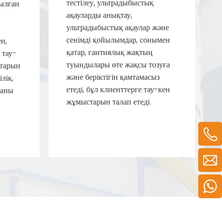
тестілеу, ультрадыбыстық
ылған
ақауларды анықтау,
ультрадыбыстық ақаулар және
сенімді қойылымдар, сонымен
н,
қатар, гаитиялық жақтың
 тау-
туындылары өте жақсы тозуға
қтарын
және беріктігін қамтамасыз
ілік,
етеді, бұл клиенттерге тау-кен
паны
жұмыстарын талап етеді.