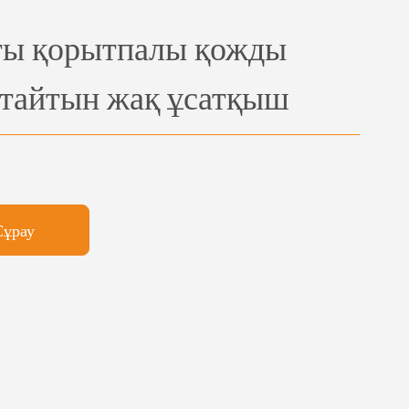
ты қорытпалы қожды
қтайтын жақ ұсатқыш
Сұрау