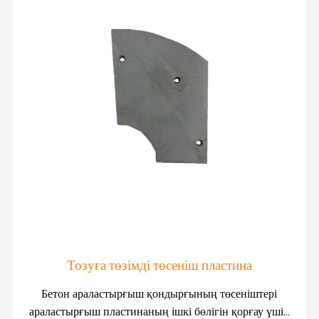
Тозуға төзімді төсеніш пластина
Бетон араластырғыш қондырғының төсеніштері
араластырғыш пластинаның ішкі бөлігін қорғау үшін