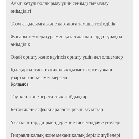
Ағып кетуді болдырмау үшін сенімді тығыздау
өнімділігі
Тозуға, қысымға және қартаюға тамаша төзімділік
Жоғары температура мен қатал жағдайларда тұрақты
өнімділік
Оңай орнату және қауіпсіз орнату үшін дәл өлшемдер
Қысқартылған техникалық қызмет көрсету және
ұзартылған қызмет мерзімі
Қолданба
Тау-кен және агрегаттық жабдықтар
Бетон және асфальт араластырғыш зауыттар
Ұсатқыштар, диірмендер және тасымалдау жүйелері
Гидравликалық және механикалық беріліс жүйелері