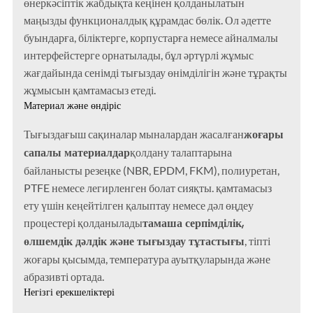
өнеркәсіптік жабдықта кеңінен қолданылатын
маңызды функционалдық құрамдас бөлік. Ол әдетте
буындарға, біліктерге, корпустарға немесе айналмалы
интерфейстерге орнатылады, бұл әртүрлі жұмыс
жағдайында сенімді тығыздау өнімділігін және тұрақты
жұмысын қамтамасыз етеді.
Материал және өндіріс
жоғары
Тығыздағыш сақиналар мыналардан жасалған
сапалы материалдар
қолдану талаптарына
байланысты резеңке (NBR, EPDM, FKM), полиуретан,
PTFE немесе легирленген болат сияқты. қамтамасыз
ету үшін кеңейтілген қалыптау немесе дәл өңдеу
тамаша серпімділік,
процестері қолданылады
өлшемдік дәлдік және тығыздау тұтастығы
, тіпті
жоғары қысымда, температура ауытқуларында және
абразивті ортада.
Негізгі ерекшеліктері