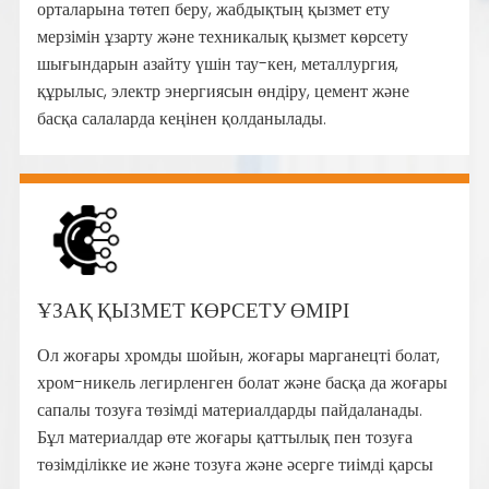
орталарына төтеп беру, жабдықтың қызмет ету
мерзімін ұзарту және техникалық қызмет көрсету
шығындарын азайту үшін тау-кен, металлургия,
құрылыс, электр энергиясын өндіру, цемент және
басқа салаларда кеңінен қолданылады.
ҰЗАҚ ҚЫЗМЕТ КӨРСЕТУ ӨМІРІ
Ол жоғары хромды шойын, жоғары марганецті болат,
хром-никель легирленген болат және басқа да жоғары
сапалы тозуға төзімді материалдарды пайдаланады.
Бұл материалдар өте жоғары қаттылық пен тозуға
төзімділікке ие және тозуға және әсерге тиімді қарсы