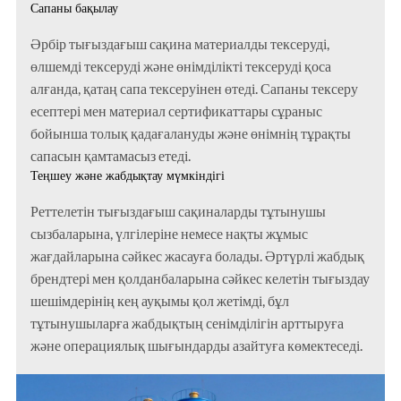
Сапаны бақылау
Әрбір тығыздағыш сақина материалды тексеруді,
өлшемді тексеруді және өнімділікті тексеруді қоса
алғанда, қатаң сапа тексеруінен өтеді. Сапаны тексеру
есептері мен материал сертификаттары сұраныс
бойынша толық қадағалануды және өнімнің тұрақты
сапасын қамтамасыз етеді.
Теңшеу және жабдықтау мүмкіндігі
Реттелетін тығыздағыш сақиналарды тұтынушы
сызбаларына, үлгілеріне немесе нақты жұмыс
жағдайларына сәйкес жасауға болады. Әртүрлі жабдық
брендтері мен қолданбаларына сәйкес келетін тығыздау
шешімдерінің кең ауқымы қол жетімді, бұл
тұтынушыларға жабдықтың сенімділігін арттыруға
және операциялық шығындарды азайтуға көмектеседі.