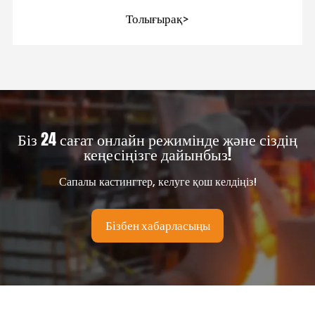
қолданылатын маңызды компоненттер болып
Толығырақ>
табылады
Біз 24 сағат онлайн режимінде және сіздің
кеңесіңізге дайынбыз!
Сапалы кастингтер, келуге қош келдіңіз!
Бізбен хабарласыңы