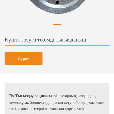
Күшті тозуға төзімді тығыздағыш
Сұрау
Тығыздау сақинасы
The
сұйықтардың, газдардың
немесе ұсақ бөлшектердің ағып кетуін болдырмау және
ішкі компоненттерді ластанудан қорғау үшін