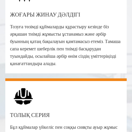
ЖОҒАРЫ ЖИНАУ ДӘЛДІГІ
Тозуға төзімді құймаларды құрастыру кезінде біз
әрқашан тиімді жұмысты ұстанамыз және әрбір
буынның қатаң бақылауын қамтамасыз етеміз. Тамаша
сапа керемет шеберлік пен тиімді басқарудан
туындайды, осылайша әрбір өнім сіздің үміттеріңізді
қанағаттандыра алады.
ТОЛЫҚ СЕРИЯ
Бұл құймалар үйкеліс пен соққы сияқты ауыр жұмыс