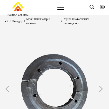
Бетон машиналары
Күшті тозуға төзімді
Үй
>
Өнімдер
>
>
сериясы
тығыздағыш
<
>