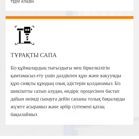
тұра алады.
ТҰРАҚТЫ САПА
Біз құймалардың тығыздығы мен біркелкілігін
қамтамасыз ету үшін дәлдікпен құю және вакуумды
құю сияқты құюдың озық әдістерін қолданамыз. Біз
шикізатты сатып алудан, өндіріс процесінен бастап
дайын өнімді сынауға дейін сапаны толық бақылауды
жүзеге асырамыз және әрбір сілтемені қатаң
бақылаймыз.