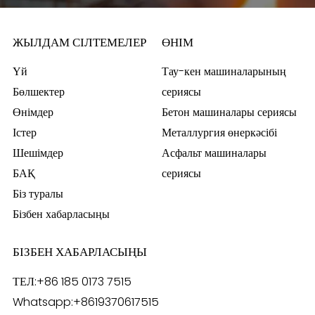
ЖЫЛДАМ СІЛТЕМЕЛЕР
ӨНІМ
Үй
Тау-кен машиналарының
Бөлшектер
сериясы
Өнімдер
Бетон машиналары сериясы
Істер
Металлургия өнеркәсібі
Шешімдер
Асфальт машиналары
БАҚ
сериясы
Біз туралы
Бізбен хабарласыңы
БІЗБЕН ХАБАРЛАСЫҢЫ
ТЕЛ:
+86 185 0173 7515
Whatsapp:
+8619370617515