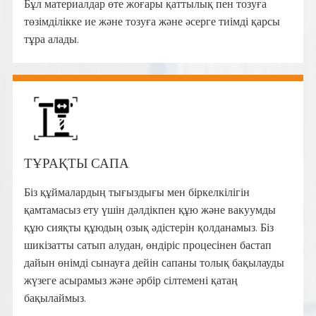
Бұл материалдар өте жоғары қаттылық пен тозуға
төзімділікке ие және тозуға және әсерге тиімді қарсы
тұра алады.
ТҰРАҚТЫ САПА
Біз құймалардың тығыздығы мен біркелкілігін
қамтамасыз ету үшін дәлдікпен құю және вакуумды
құю сияқты құюдың озық әдістерін қолданамыз. Біз
шикізатты сатып алудан, өндіріс процесінен бастап
дайын өнімді сынауға дейін сапаны толық бақылауды
жүзеге асырамыз және әрбір сілтемені қатаң
бақылаймыз.