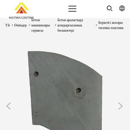
Бетон
Бетон араластыру
Беріктігі жоғары
Үй
>
Өнімдер
>
машиналары
>
қондырғысының
>
төсеніш пластина
сериясы
бөлшектері
<
>