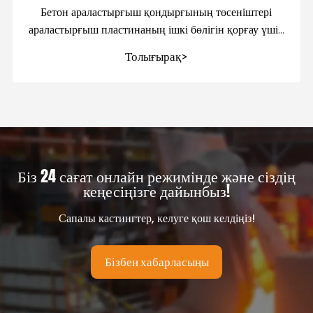
Бетон араластырғыш қондырғының төсеніштері
араластырғыш пластинаның ішкі бөлігін қорғау үшін
қолданылатын маңызды компоненттер болып
Толығырақ>
табылады
Біз 24 сағат онлайн режимінде және сіздің
кеңесіңізге дайынбыз!
Сапалы кастингтер, келуге қош келдіңіз!
Бізбен хабарласыңы