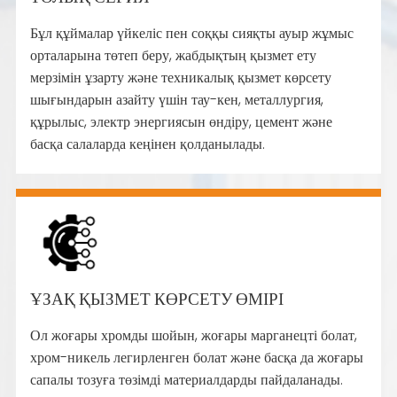
Бұл құймалар үйкеліс пен соққы сияқты ауыр жұмыс
орталарына төтеп беру, жабдықтың қызмет ету
мерзімін ұзарту және техникалық қызмет көрсету
шығындарын азайту үшін тау-кен, металлургия,
құрылыс, электр энергиясын өндіру, цемент және
басқа салаларда кеңінен қолданылады.
ҰЗАҚ ҚЫЗМЕТ КӨРСЕТУ ӨМІРІ
Ол жоғары хромды шойын, жоғары марганецті болат,
хром-никель легирленген болат және басқа да жоғары
сапалы тозуға төзімді материалдарды пайдаланады.