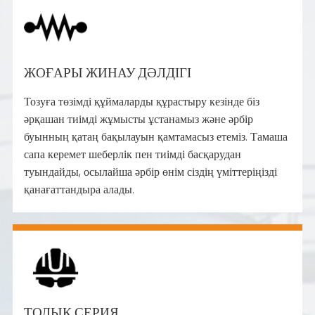
ЖОҒАРЫ ЖИНАУ ДӘЛДІГІ
Тозуға төзімді құймаларды құрастыру кезінде біз
әрқашан тиімді жұмысты ұстанамыз және әрбір
буынның қатаң бақылауын қамтамасыз етеміз. Тамаша
сапа керемет шеберлік пен тиімді басқарудан
туындайды, осылайша әрбір өнім сіздің үміттеріңізді
қанағаттандыра алады.
ТОЛЫҚ СЕРИЯ