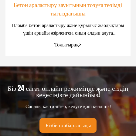
Бетон араластыру зауытының тозуға төзімді
тығыздағышы
Пломба бетон араластыру және құрылыс жабдықтары
үшін арнайы әзірленген, оның алдын алуға
бағытталған
Толығырақ>
Біз 24 сағат онлайн режимінде және сіздің
кеңесіңізге дайынбыз!
Сапалы кастингтер, келуге қош келдіңіз!
Бізбен хабарласыңы