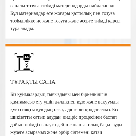
сапалы тозуға төзімді материалдарды пайдаланады.
Бұл материалдар өте жоғары қаттылық пен тозуға
төзімділікке ие және тозуға және әсерге тиімді қарсы
тұра алады.
ТҰРАҚТЫ САПА
Біз құймалардың тығыздығы мен біркелкілігін
қамтамасыз ету үшін дәлдікпен құю және вакуумды
құю сияқты құюдың озық әдістерін қолданамыз. Біз
шикізатты сатып алудан, өндіріс процесінен бастап
дайын өнімді сынауға дейін сапаны толық бақылауды
жүзеге асырамыз және әрбір сілтемені қатаң