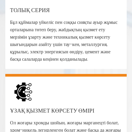
ТОЛЫҚ СЕРИЯ
Бұл құймалар үйкеліс пен соққы сияқты ауыр жұмыс
орталарына төтеп беру, жабдықтың қызмет ету
мерзімін ұзарту және техникалық қызмет көрсету
шығындарын азайту үшін тау-кен, металлургия,
құрылыс, электр энергиясын өндіру, цемент және
басқа салаларда кеңінен қолданылады.
ҰЗАҚ ҚЫЗМЕТ КӨРСЕТУ ӨМІРІ
Ол жоғары хромды шойын, жоғары марганецті болат,
хром-никель легирленген болат және басқа да жоғары