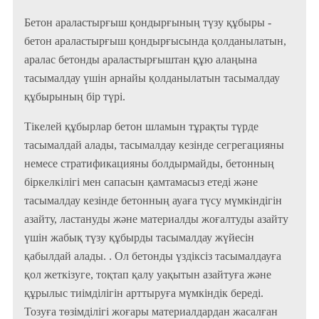
Бетон араластырғыш қондырғының түзу құбыры -
бетон араластырғыш қондырғысында қолданылатын,
аралас бетонды араластырғыштан құю алаңына
тасымалдау үшін арнайы қолданылатын тасымалдау
құбырының бір түрі.
Тікелей құбырлар бетон шламын тұрақты түрде
тасымалдай алады, тасымалдау кезінде сегрегацияны
немесе стратификацияны болдырмайды, бетонның
біркелкілігі мен сапасын қамтамасыз етеді және
тасымалдау кезінде бетонның ауаға түсу мүмкіндігін
азайту, ластануды және материалды жоғалтуды азайту
үшін жабық түзу құбырды тасымалдау жүйесін
қабылдай алады. . Ол бетонды үздіксіз тасымалдауға
қол жеткізуге, тоқтап қалу уақытын азайтуға және
құрылыс тиімділігін арттыруға мүмкіндік береді.
Тозуға төзімділігі жоғары материалдардан жасалған