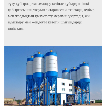
түзу құбырлар тасымалдау кезінде құбырдың ішкі
қабырғасының тозуын айтарлықтай азайтады, құбыр
мен жабдықтың қызмет ету мерзімін ұзартады, жиі
ауыстыру мен жөндеуге кететін шығындарды
азайтады.