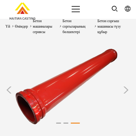
Бетон
Бетон
Бетон сорғыш
Үй
>
Өнімдер
>
машиналары
>
сорғыларының
>
машинасы түзу
сериясы
бөлшектері
құбыр
<
>