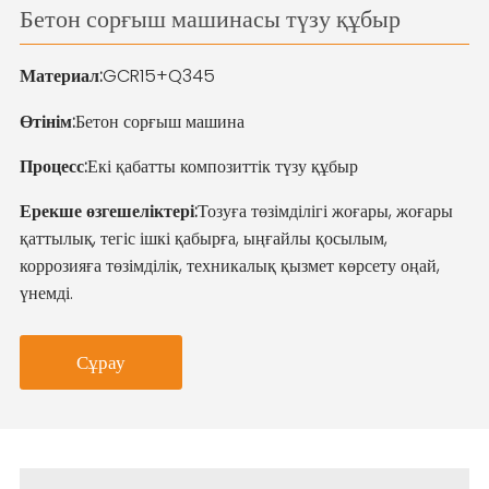
Бетон сорғыш машинасы түзу құбыр
Материал:
GCR15+Q345
Өтінім:
Бетон сорғыш машина
Процесс:
Екі қабатты композиттік түзу құбыр
Ерекше өзгешеліктері:
Тозуға төзімділігі жоғары, жоғары
қаттылық, тегіс ішкі қабырға, ыңғайлы қосылым,
коррозияға төзімділік, техникалық қызмет көрсету оңай,
үнемді.
Сұрау