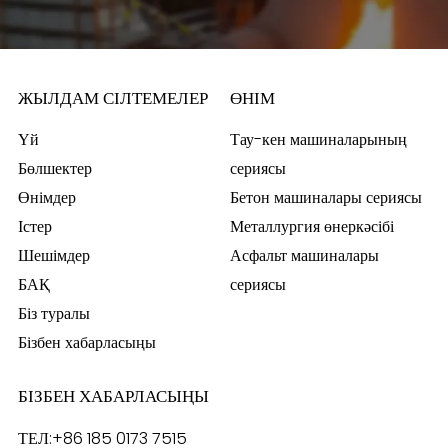
ЖЫЛДАМ СІЛТЕМЕЛЕР
ӨНІМ
Үй
Тау-кен машиналарының
Бөлшектер
сериясы
Өнімдер
Бетон машиналары сериясы
Істер
Металлургия өнеркәсібі
Шешімдер
Асфальт машиналары
БАҚ
сериясы
Біз туралы
Бізбен хабарласыңы
БІЗБЕН ХАБАРЛАСЫҢЫ
ТЕЛ:
+86 185 0173 7515