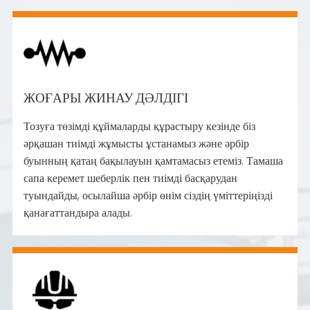
ЖОҒАРЫ ЖИНАУ ДӘЛДІГІ
Тозуға төзімді құймаларды құрастыру кезінде біз
әрқашан тиімді жұмысты ұстанамыз және әрбір
буынның қатаң бақылауын қамтамасыз етеміз. Тамаша
сапа керемет шеберлік пен тиімді басқарудан
туындайды, осылайша әрбір өнім сіздің үміттеріңізді
қанағаттандыра алады.