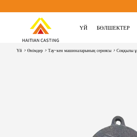
ҮЙ
БӨЛШЕКТЕР
Үй
>
Өнімдер
>
Тау-кен машиналарының сериясы
>
Соққылы ұ