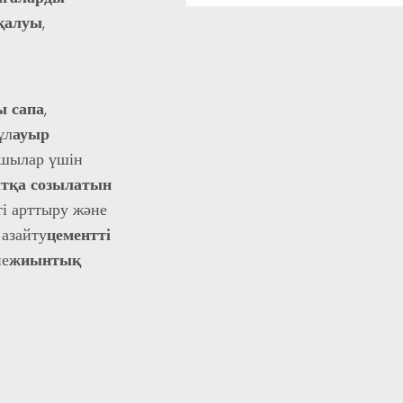
қалуы
,
ы сапа
,
ұл
ауыр
ушылар үшін
ытқа созылатын
кті арттыру және
азайту
цементті
не
жиынтық