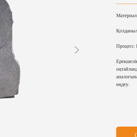
Материал
Қолданыл
>
Процесс:
Ерекшелік
оңтайлан
аналогын
өңдеу.