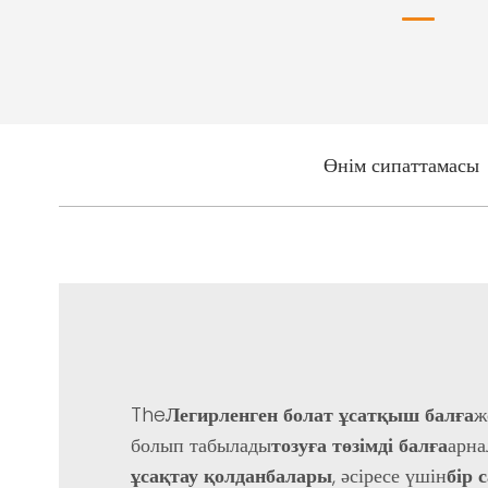
Өнім сипаттамасы
The
Легирленген болат ұсатқыш балға
ж
болып табылады
тозуға төзімді балға
арна
ұсақтау қолданбалары
, әсіресе үшін
бір 