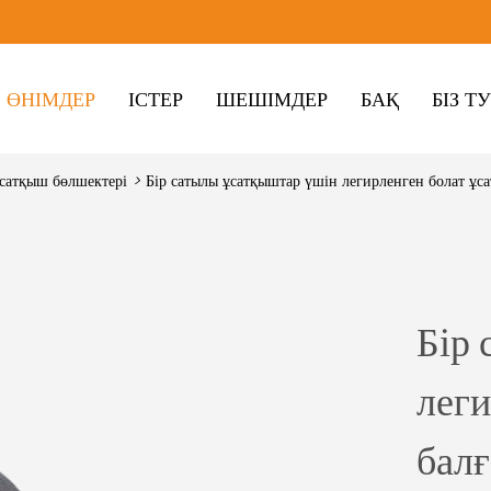
ӨНІМДЕР
ІСТЕР
ШЕШІМДЕР
БАҚ
БІЗ Т
сатқыш бөлшектері
>
Бір сатылы ұсатқыштар үшін легирленген болат ұса
Бір
леги
балғ