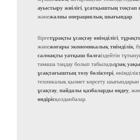
ауыстыру жиілігі
,
ұсатқыштың тоқтап 
және
жалпы операциялық шығындар
.
бірге
тұрақты ұсақтау өнімділігі
,
тұрақт
және
жоғары экономикалық тиімділік
, б
салмақты уатқыш балға
іздейтін тұтын
тамаша таңдау болып табылады
ұзақ уақ
ұсақтағыштың тозу бөліктері
, өнімділі
техникалық қызмет көрсету шығындарын 
ұсақтау
,
пайдалы қазбаларды өңдеу
, жә
өндіріс
қолданбалар.