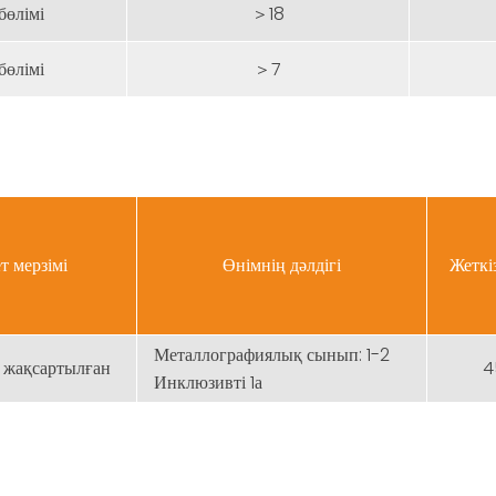
бөлімі
＞18
бөлімі
＞7
т мерзімі
Өнімнің дәлдігі
Жеткі
Металлографиялық сынып: 1-2
 жақсартылған
4
Инклюзивті 1а