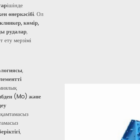
тар
ішінде
ен өнеркәсібі
. Ол
 клинкер, көмір,
ды рудалар
,
т ету мерзімі
ологиясы
,
лементті
миялық
ибден (Mo) және
деу
 қамтамасыз
тамасыз
еріктігі
,