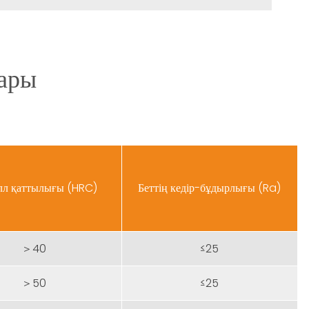
лары
лл қаттылығы (HRC)
Беттің кедір-бұдырлығы (Ra)
＞40
≤25
＞50
≤25