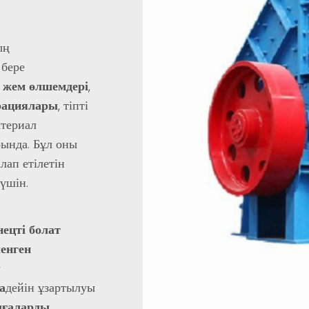
ың
 бере
 жем өлшемдері
,
ерациялары
, тіпті
атериал
ында. Бұл оны
алап етілетін
үшін.
ецті болат
енген
у
а
дейін ұзартылуы
лғаларды