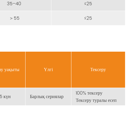
35–40
≤25
＞55
≤25
зу уақыты
Үлгі
Тексеру
100% тексеру
5 күн
Барлық сериялар
Тексеру туралы есеп