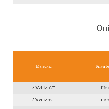
Өні
Материал
Балға б
30CrNiMoVTi
Шен
30CrNiMoVTi
Шен