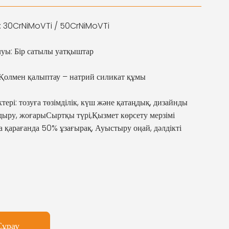
: 30CrNiMoVTi / 50CrNiMoVTi
уы: Бір сатылы уатқыштар
 Қолмен қалыптау – натрий силикат құмы
тері: тозуға төзімділік, күш және қатаңдық, дизайнды
дыру, жоғары
Сыртқы түрі,
Қызмет көрсету мерзімі
а қарағанда 50% ұзағырақ
,
Ауыстыру оңай, дәлдікті
Сұрау