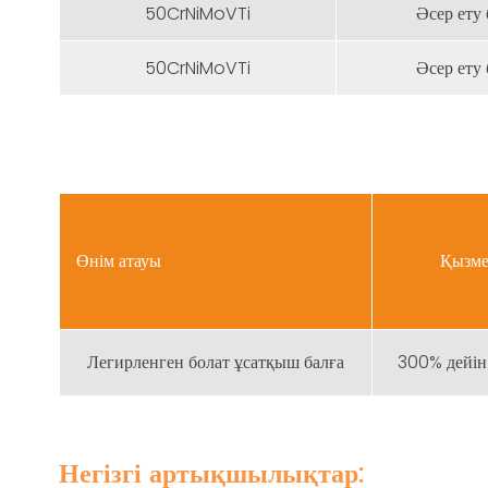
50CrNiMoVTi
Әсер ету 
50CrNiMoVTi
Әсер ету 
Өнім атауы
Қызме
Легирленген болат ұсатқыш балға
300% дейін
Негізгі артықшылықтар: