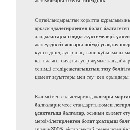
және
жоғары тозуға төзімділік
.
Оңтайландырылған қорытпа құрылымын
арқасында
легирленген болат балға
төтеп
алады
жоғары соққы жүктемелері
,
үлкен
және
үздіксіз жоғары өнімді ұсақтау оп
күшті діріл, ауыр шаң және құбылмалы м
қаттылығы сияқты ауыр жұмыс жағдайлар
сенімді етеді
ұсақтағыштың тозу бөлігі
т
цемент зауыттары мен тау-кен орындары 
Кәдімгімен салыстырғанда
жоғары марган
балғалар
немесе стандартты
төмен легирл
ұсақтағыш балғалар
, осының қызмет ет
мерзімі
легирленген болат ұсатқыш балғ
мүмкін
300%
, айтарлықтай төмендетеді
ба