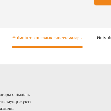
Өнімнің техникалық сипаттамалары
Өнімні
оғары өнімділік
лған
ауыр жүкті
сатылы