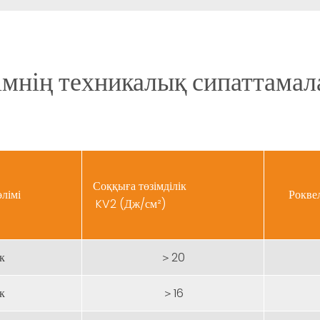
мнің техникалық сипаттама
Соққыға төзімділік
өлімі
Рокве
KV2 (Дж/см²)
к
＞20
к
＞16