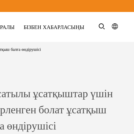
УРАЛЫ
БІЗБЕН ХАБАРЛАСЫҢЫ
тқыш балға өндірушісі
 сатылы ұсатқыштар үшін
рленген болат ұсатқыш
а өндірушісі