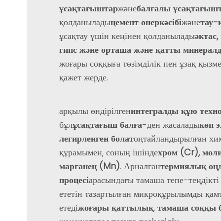
ұсақтағыштар
және
балғалы ұсақтағыш
қолданылады
цемент өнеркәсібі
және
тау-к
ұсақтау үшін кеңінен қолданылады
әктас,
гипс және орташа және қатты минерал
жоғары соққыға төзімділік пен ұзақ қызме
қажет жерде.
арқылы өндірілген
интегралды құю техн
бұл
ұсақтағыш балға
-ден жасалады
көп э
легирленген болат
оңтайландырылған хи
құрамымен, соның ішінде
хром (Cr), мол
марганец (Mn)
. Арналған
термиялық өң
процесі
арасындағы тамаша тепе-теңдікті
ететін тазартылған микроқұрылымды қам
етеді
жоғары қаттылық
,
тамаша соққы б