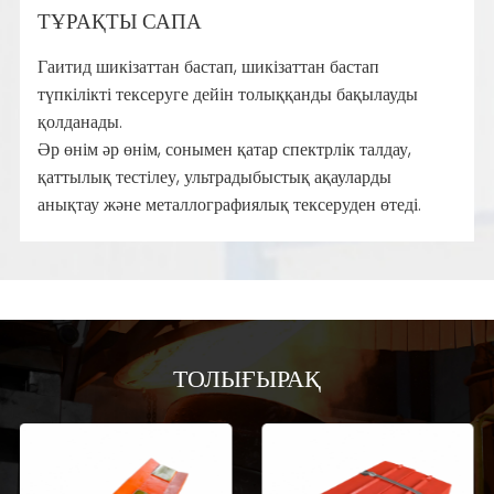
ТҰРАҚТЫ САПА
Гаитид шикізаттан бастап, шикізаттан бастап
түпкілікті тексеруге дейін толыққанды бақылауды
қолданады.
Әр өнім әр өнім, сонымен қатар спектрлік талдау,
қаттылық тестілеу, ультрадыбыстық ақауларды
анықтау және металлографиялық тексеруден өтеді.
ТОЛЫҒЫРАҚ