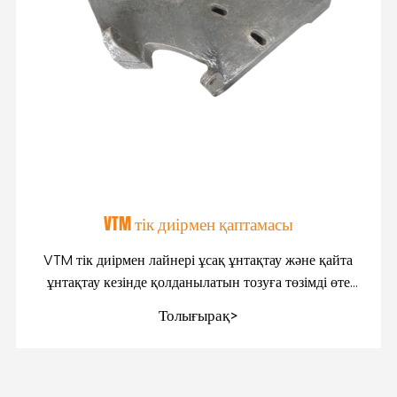
VTM тік диірмен қаптамасы
VTM тік диірмен лайнері ұсақ ұнтақтау және қайта
ұнтақтау кезінде қолданылатын тозуға төзімді өте
маңызды компонент болып табылады
Толығырақ>