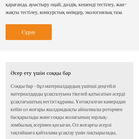
қарағанда, ауыстыру оңай, дәлдік, кешенді тестілеу, жан-
жақты тестілеу, конкурстық өнімдер, экологиялық таза.
Сұрау
Әсер ету үшін соққы бар
Соққы бар - бұл материалдардың үшінші деңгейлі
материалдарды ұсақталуына тікелей қатысатын әсерді
ұсақтағыштың негізгі құрамы. Ұнтақталған камерадан
кейін ол жоғары жылдамдықты айналмалы ротормен
басқарылады және соққы жолағының зорлық-
зомбылық әсерімен қисыған. Ол жоғарғы әсерлі
тақтайшаға қайталама ұсақтау үшін лақтырылады,