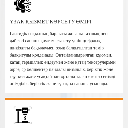
ҰЗАҚ ҚЫЗМЕТ КӨРСЕТУ ӨМІРІ
Гаитидік соққының барлығы жоғары тазалық пен
дәйекті сапаны қамтамасыз ету үшін цифрлық
шикізатты бақылаумен озық балқытылған темір
балқытуды қолданады. Оңтайландырылған құюмен,
қатаң термиялық өңдеумен және қатаң тексерулермен
бірге, әр бөлшектер пайдалы өнімділік, беріктік және
тау-кен және ұсақтайтын ортаны талап ететін сенімді
өнімділік, беріктік және тұрақты сапаны ұсынады.