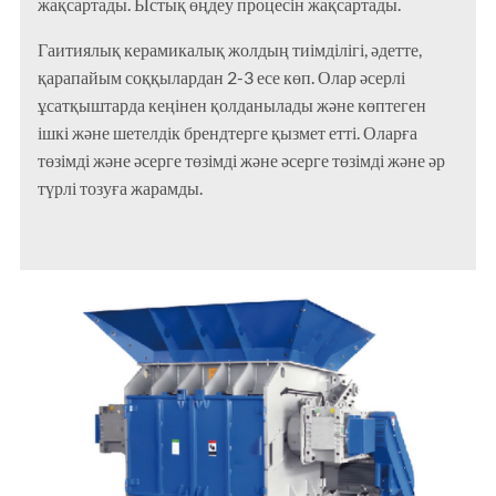
жақсартады. Ыстық өңдеу процесін жақсартады.
Гаитиялық керамикалық жолдың тиімділігі, әдетте,
қарапайым соққылардан 2-3 есе көп. Олар әсерлі
ұсатқыштарда кеңінен қолданылады және көптеген
ішкі және шетелдік брендтерге қызмет етті. Оларға
төзімді және әсерге төзімді және әсерге төзімді және әр
түрлі тозуға жарамды.