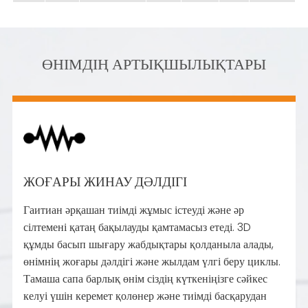
ӨНІМДІҢ АРТЫҚШЫЛЫҚТАРЫ
ЖОҒАРЫ ЖИНАУ ДӘЛДІГІ
Гаитиан әрқашан тиімді жұмыс істеуді және әр
сілтемені қатаң бақылауды қамтамасыз етеді. 3D
құмды басып шығару жабдықтары қолданыла алады,
өнімнің жоғары дәлдігі және жылдам үлгі беру циклы.
Тамаша сапа барлық өнім сіздің күткеніңізге сәйкес
келуі үшін керемет қолөнер және тиімді басқарудан