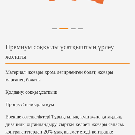
Премиум соққылы ұсатқыштың үрлеу
жолағы
Материал: жоғары хром, легирленген болат, жоғары
марганец болаты
Қолдану: соққы ұсатқыш
Процесс: шайырлы құм
Ерекше өзгешеліктері:
Тұрықтылық, күш және қатаңдық,
дизайнды оңтайландыру, сыртқы келбеті жоғары сапасы,
контрагенттерден 20% ұзақ қызмет етеді, контрацке