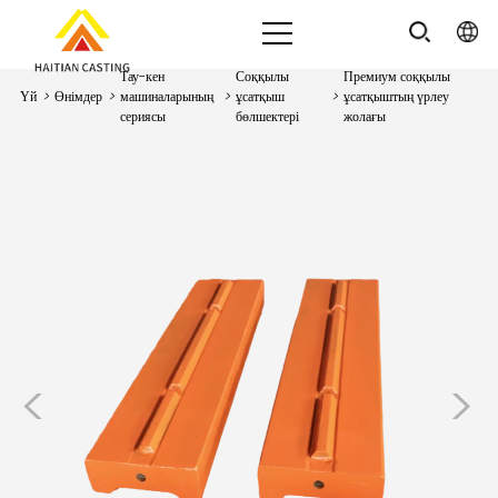
Тау-кен
Соққылы
Премиум соққылы
Үй
>
Өнімдер
>
машиналарының
>
ұсатқыш
>
ұсатқыштың үрлеу
сериясы
бөлшектері
жолағы
<
>