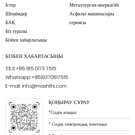
Істер
Металлургия өнеркәсібі
Шешімдер
Асфальт машиналары
БАҚ
сериясы
Біз туралы
Бізбен хабарласыңы
БІЗБЕН ХАБАРЛАСЫҢЫ
ТЕЛ:
+86 185 0173 7515
Whatsapp:
+8619370617515
E-mail:
info@mashthi.com
ҚОҢЫРАУ СҰРАУ