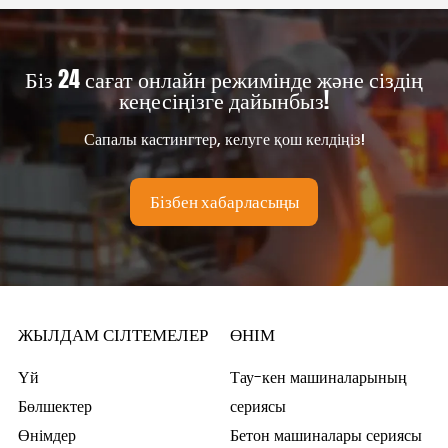
Біз 24 сағат онлайн режимінде және сіздің
кеңесіңізге дайынбыз!
Сапалы кастингтер, келуге қош келдіңіз!
Бізбен хабарласыңы
ЖЫЛДАМ СІЛТЕМЕЛЕР
ӨНІМ
Үй
Тау-кен машиналарының
Бөлшектер
сериясы
Өнімдер
Бетон машиналары сериясы