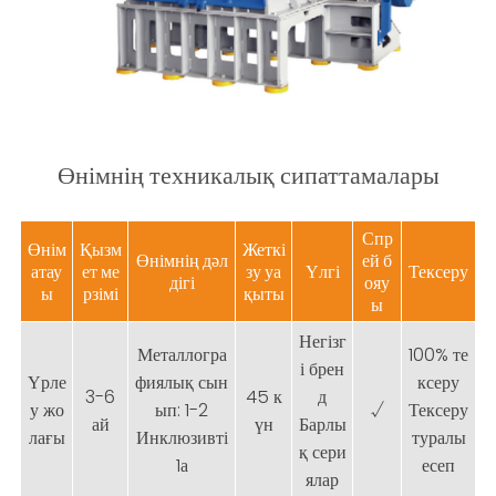
Өнімнің техникалық сипаттамалары
Спр
Өнім
Қызм
Жеткі
Өнімнің дәл
ей б
атау
ет ме
зу уа
Үлгі
Тексеру
дігі
ояу
ы
рзімі
қыты
ы
Негізг
Металлогра
100% те
і брен
Үрле
фиялық сын
ксеру
3-6
45 к
д
у жо
ып: 1-2
√
Тексеру
ай
үн
Барлы
лағы
Инклюзивті
туралы
қ сери
1а
есеп
ялар