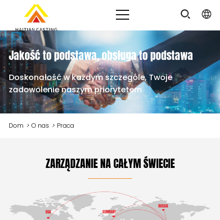
Jakość to podstawa, obsługa to podstawa
Doskonałość w każdym szczególe, Twoje
zadowolenie naszym priorytetem
Dom
>
O nas
>
Praca
ZARZĄDZANIE NA CAŁYM ŚWIECIE