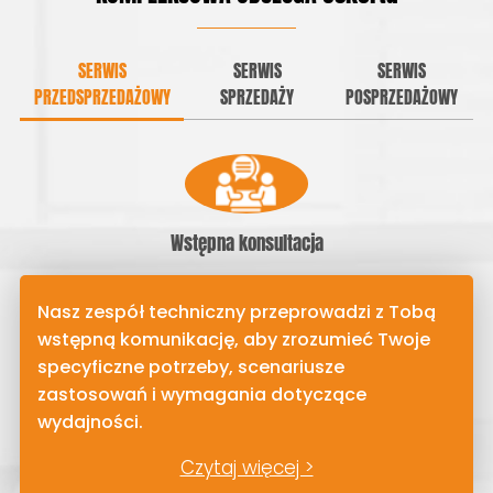
SERWIS
SERWIS
SERWIS
PRZEDSPRZEDAŻOWY
SPRZEDAŻY
POSPRZEDAŻOWY
Wstępna konsultacja
Nasz zespół techniczny przeprowadzi z Tobą
wstępną komunikację, aby zrozumieć Twoje
specyficzne potrzeby, scenariusze
zastosowań i wymagania dotyczące
wydajności.
Czytaj więcej >