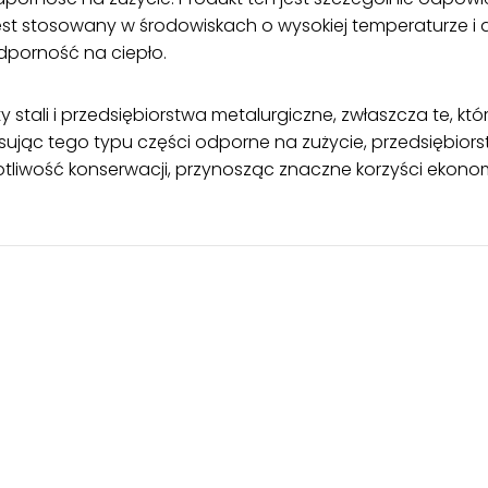
. Jest stosowany w środowiskach o wysokiej temperaturze i
dporność na ciepło.
 stali i przedsiębiorstwa metalurgiczne, zwłaszcza te, 
sując tego typu części odporne na zużycie, przedsiębio
otliwość konserwacji, przynosząc znaczne korzyści ekono