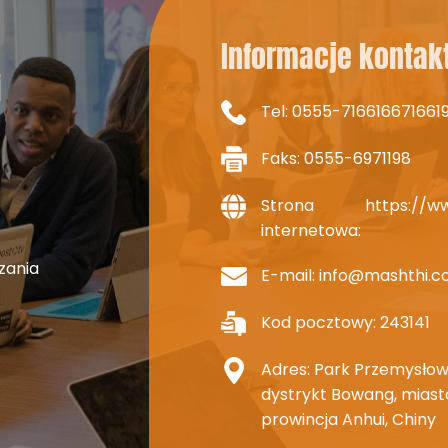
CZĘSTOTLIWOŚĆ WIDEO
Informacje konta
i
Tel:
0555-716616671661
Faks: 0555-6971198
Strona
https://w
internetowa:
zania
E-mail:
info@mashthi.
Kod pocztowy: 243141
Adres: Park Przemysłowy
dystrykt Bowang, miast
prowincja Anhui, Chiny