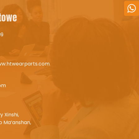
ktowe
99
ww.htwearparts.com
com
 Xinshi,
o Ma’anshan,