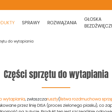
GŁOSKA
ODUKTY
SPRAWY
ROZWIĄZANIA
BEZDŹWIĘCZ
zętu do wytapiania
Części sprzętu do wytapiania
do wytapiania
, zwłaszcza
ruszty
(
listwa rozdmuchowa sprzę
ukowane przez linię DISA (proces zielonego piasku), co za
porność na zużycie. Produkt ten jest szczególnie odpowie