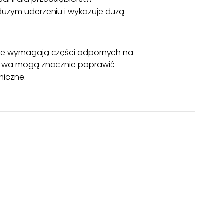
 dużym uderzeniu i wykazuje dużą
które wymagają części odpornych na
rstwa mogą znacznie poprawić
miczne.