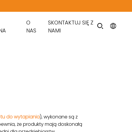
O
SKONTAKTUJ SIĘ Z
NA
NAS
NAMI
tu do wytapiania
), wykonane są z
pewnia, że ​​produkty mają doskonałą
dni dla przedsiębiorstw