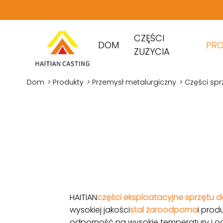
CZĘŚCI
DOM
PR
ZUŻYCIA
Dom
>
Produkty
>
Przemysł metalurgiczny
>
Części spr
HAITIAN
części eksploatacyjne sprzętu 
wysokiej jakości
stal żaroodporna
i prod
odporność na wysokie temperatury i od