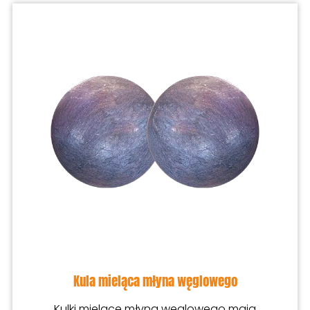
Kula mieląca młyna węglowego
Kulki mielące młyna węglowego mają