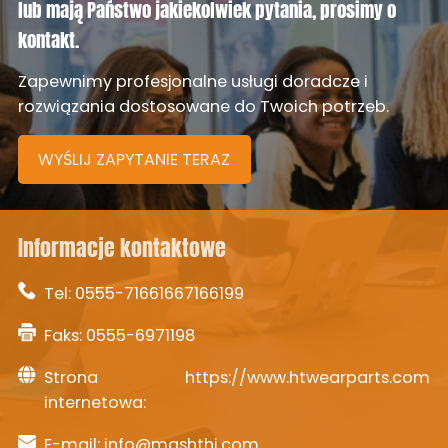
lub mają Państwo jakiekolwiek pytania, prosimy o
kontakt.
Zapewnimy profesjonalne usługi doradcze i
rozwiązania dostosowane do Twoich potrzeb.
WYŚLIJ ZAPYTANIE TERAZ
Informacje kontaktowe
Tel:
0555-71661667166199
Faks: 0555-6971198
Strona
https://www.htwearparts.com
internetowa:
E-mail:
info@mashthi.com