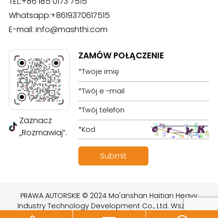
TEL:
+86 185 0173 7515
Whatsapp:
+8619370617515
E-mail:
info@mashthi.com
ZAMÓW POŁĄCZENIE
Zaznacz
„Rozmawiaj”.
PRAWA AUTORSKIE © 2024 Ma'anshan Haitian Heavy
Industry Technology Development Co., Ltd. Wszelkie
prawa zastrzeżone.