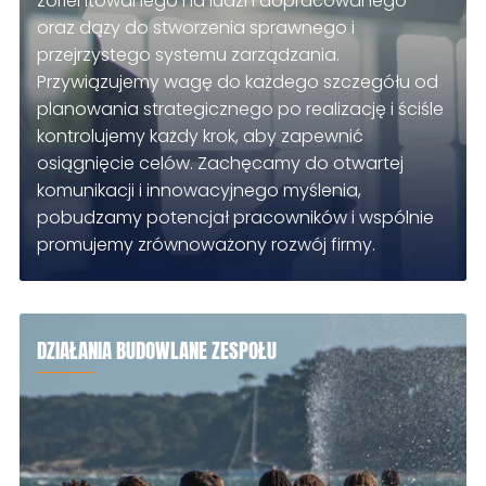
zorientowanego na ludzi i dopracowanego
oraz dąży do stworzenia sprawnego i
przejrzystego systemu zarządzania.
Przywiązujemy wagę do każdego szczegółu od
planowania strategicznego po realizację i ściśle
kontrolujemy każdy krok, aby zapewnić
osiągnięcie celów. Zachęcamy do otwartej
komunikacji i innowacyjnego myślenia,
pobudzamy potencjał pracowników i wspólnie
promujemy zrównoważony rozwój firmy.
DZIAŁANIA BUDOWLANE ZESPOŁU