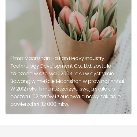
Firma Maanshan Haitian Heavy Industry
Technology Development Co., Ltd. została
założona w czerwcu 2004 roku w dystrykcie
Bowang w mieście Maanshan w prowincji Anhui.
W 2012 roku firma rozszerzyła swoją skalę do
obszaru 102 akrów i zbudowała nowy zakład o
powierzchni 32 000 mkw.