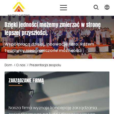
Dzięki jedności możemy zmierzać w stronę
lepszej przyszłości.
Współpraca dzisiaj, innowacje jutro. Razem
tworzymy nieograniczone możliwości
Dom
>
O nas
>
Prezentacja zespołu
ZARZĄDZANIE FIRMĄ
Nasza firma wyznaje koncepcję zarządzania