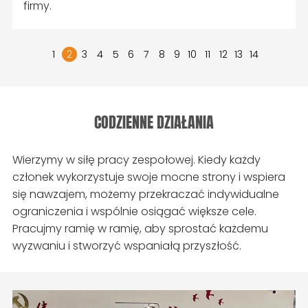
firmy.
1
2
3
4
5
6
7
8
9
10
11
12
13
14
CODZIENNE DZIAŁANIA
Wierzymy w siłę pracy zespołowej. Kiedy każdy
członek wykorzystuje swoje mocne strony i wspiera
się nawzajem, możemy przekraczać indywidualne
ograniczenia i wspólnie osiągać większe cele.
Pracujmy ramię w ramię, aby sprostać każdemu
wyzwaniu i stworzyć wspaniałą przyszłość.