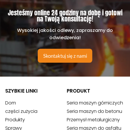
Jesteśmy online 24 godziny na dobę i gotowi
na Twoją konsultację!
Wysokiej jakości odlewy, zapraszamy do
odwiedzenia!
Skontaktuj się z nami
SZYBKIE LINKI
PRODUKT
Dom
Seria maszyn górniczych
części zużycia
Seria maszyn do betonu
Produkty
Przemysł metalurgiczny
Sprawy
Seria maszyn do asfaltu