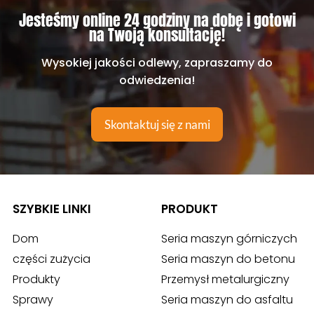
Jesteśmy online 24 godziny na dobę i gotowi
na Twoją konsultację!
Wysokiej jakości odlewy, zapraszamy do
odwiedzenia!
Skontaktuj się z nami
SZYBKIE LINKI
PRODUKT
Dom
Seria maszyn górniczych
części zużycia
Seria maszyn do betonu
Produkty
Przemysł metalurgiczny
Sprawy
Seria maszyn do asfaltu