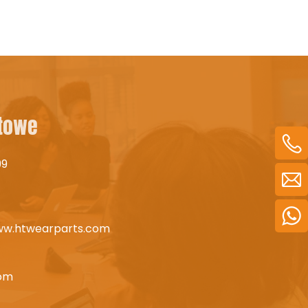
ktowe
99
ww.htwearparts.com
com