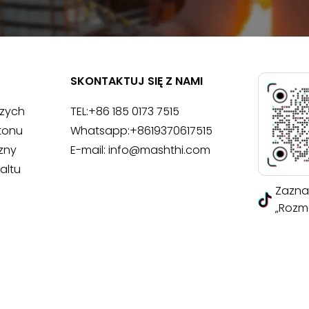
SKONTAKTUJ SIĘ Z NAMI
czych
TEL:
+86 185 0173 7515
tonu
Whatsapp:
+8619370617515
zny
E-mail:
info@mashthi.com
altu
Zazna
„Rozma