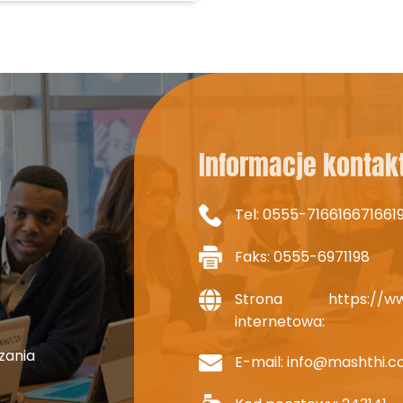
CZĘSTOTLIWOŚĆ WIDEO
Informacje konta
i
Tel:
0555-716616671661
Faks: 0555-6971198
Strona
https://w
internetowa:
zania
E-mail:
info@mashthi.