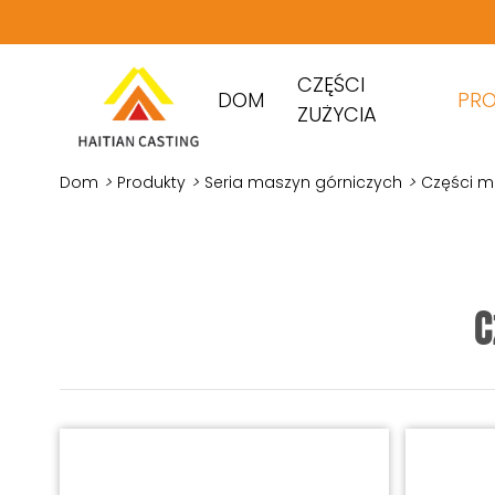
CZĘŚCI
DOM
PR
ZUŻYCIA
Dom
>
Produkty
>
Seria maszyn górniczych
>
Części m
C