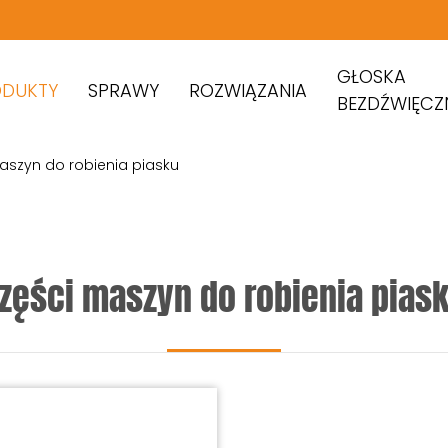
GŁOSKA
ODUKTY
SPRAWY
ROZWIĄZANIA
BEZDŹWIĘCZ
aszyn do robienia piasku
zęści maszyn do robienia pias