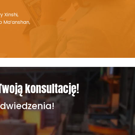
 Xinshi,
o Ma’anshan,
Twoją konsultację!
odwiedzenia!