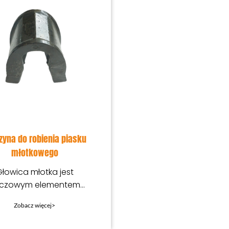
yna do robienia piasku
młotkowego
łowica młotka jest
uczowym elementem
owanym specjalnie do
Zobacz więcej>
ruszenia i drobnego
uszenia różnych rud i