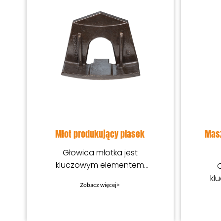
Młot produkujący piasek
Masz
Głowica młotka jest
kluczowym elementem
G
stosowanym specjalnie do
kl
Zobacz więcej>
kruszenia i drobnego
stos
kruszenia różnych rud i
k
kr