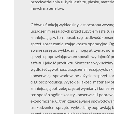
przeciwdziałania zużyciu asfaltu, piasku, materi
innych materiałów.
Główną funkcją wykładziny jest ochrona wewnęt
urządzeń mieszających przed zużyciem asfaltu i
zmniejszając w ten sposób częstotliwość konser
sprzętu oraz zmniejszając koszty operacyjne. Ogr
awarie sprzętu, wykładziny mogą utrzymać norm
sprzętu, poprawiając w ten sposób wydajność p
asfaltu i jakość produktu. Skuteczne wykładzin
wydłużyć żywotność urządzeń mieszających, skró
konserwacje spowodowane zużyciem sprzętu or
ciągłość produkcji. Wysokiej jakości materiały 
zmniejszają potrzebę częstej wymiany i konserwa
ten sposób ogólne koszty konserwacji i poprawia
ekonomiczne. Ograniczając awarie spowodowan
uszkodzeniem sprzętu, wykładziny poprawiają 
sprzętu oraz zapewniają bezpieczeństwo opera