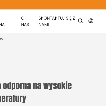
O
SKONTAKTUJ SIĘ Z
NA
NAS
NAMI
ry
a odporna na wysokie
eratury