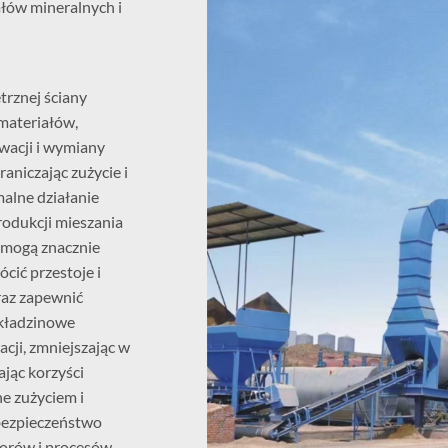
ałów mineralnych i
rznej ściany
 materiałów,
wacji i wymiany
aniczając zużycie i
alne działanie
rodukcji mieszania
y mogą znacznie
cić przestoje i
az zapewnić
okładzinowe
cji, zmniejszając w
jąc korzyści
e zużyciem i
bezpieczeństwo
torów i procesów