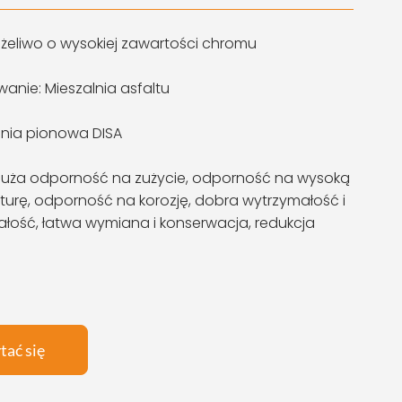
: żeliwo o wysokiej zawartości chromu
anie: Mieszalnia asfaltu
Linia pionowa DISA
duża odporność na zużycie, odporność na wysoką
urę, odporność na korozję, dobra wytrzymałość i
łość, łatwa wymiana i konserwacja, redukcja
tać się