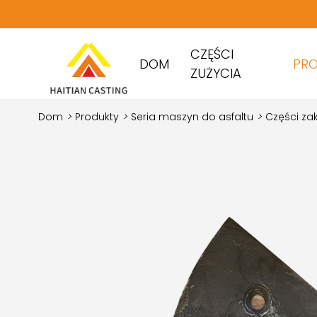
CZĘŚCI
DOM
PR
ZUŻYCIA
Dom
>
Produkty
>
Seria maszyn do asfaltu
>
Części za