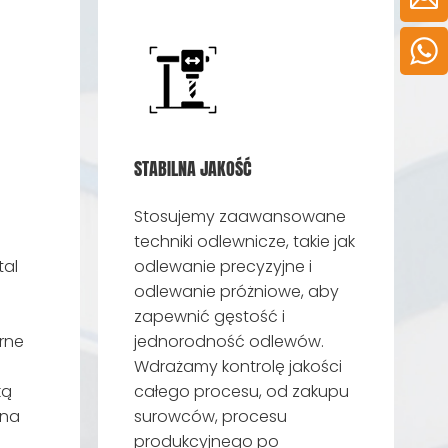
STABILNA JAKOŚĆ
Stosujemy zaawansowane
techniki odlewnicze, takie jak
al
odlewanie precyzyjne i
odlewanie próżniowe, aby
zapewnić gęstość i
rne
jednorodność odlewów.
e
Wdrażamy kontrolę jakości
ką
całego procesu, od zakupu
 na
surowców, procesu
produkcyjnego po