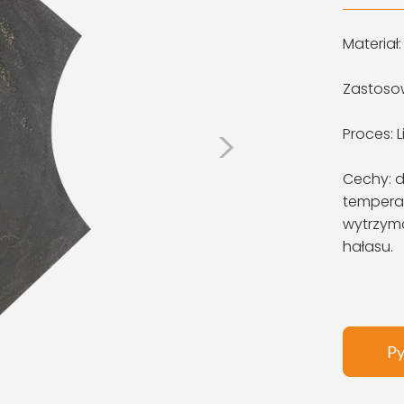
Materiał
Zastosow
>
Proces: 
Cechy: 
temperat
wytrzyma
hałasu.
Py