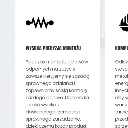
WYSOKA PRECYZJA MONTAŻU
KOMPL
Podczas montażu odlewów
Odlew
odpornych na zużycie
stoso
zawsze kierujemy się zasadą
metal
sprawnego działania i
energ
zapewniamy ścisłą kontrolę
innyc
każdego ogniwa. Doskonała
aby w
jakość wynika z
warunk
doskonałego rzemiosła i
tarcie
sprawnego zarządzania,
przed
dzięki czemu każdy produkt
sprzę