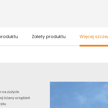
produktu
Zalety produktu
Więcej szcz
m na zużycie
j ściany urządzeń
celu