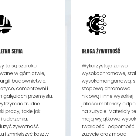
ETNA SERIA
DŁUGA ŻYWOTNOŚĆ
y te są szeroko
Wykorzystuje żeliwo
wane w górnictwie,
wysokochromowe, stal
urgii, budownictwie,
wysokomanganową, st
etyce, cementowni i
stopową chromowo-
h gałęziach przemysłu,
niklową i inne wysokiej
ytrzymać trudne
jakości materiały odpo
i pracy, takie jak
na zużycie. Materiały t
 i uderzenia,
mają wyjątkowo wyso
łużyć żywotność
twardość i odporność
tu i zmniejszyć koszty
zużycie oraz mogą