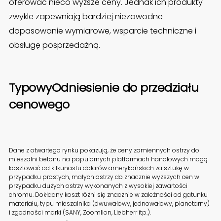
oferować nieco wyższe ceny. Jednak ich produkty
zwykle zapewniają bardziej niezawodne
dopasowanie wymiarowe, wsparcie techniczne i
obsługę posprzedażną.
Typowy
Odniesienie do przedziału
cenowego
Dane z otwartego rynku pokazują, że ceny zamiennych ostrzy do
mieszalni betonu na popularnych platformach handlowych mogą
kosztować od kilkunastu dolarów amerykańskich za sztukę w
przypadku prostych, małych ostrzy do znacznie wyższych cen w
przypadku dużych ostrzy wykonanych z wysokiej zawartości
chromu. Dokładny koszt różni się znacznie w zależności od gatunku
materiału, typu mieszalnika (dwuwałowy, jednowałowy, planetarny)
i zgodności marki (SANY, Zoomlion, Liebherr itp.).