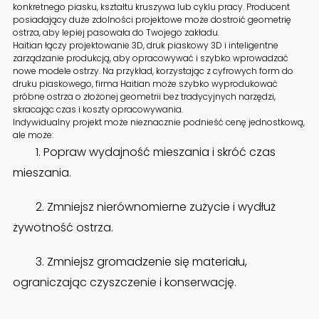
konkretnego piasku, kształtu kruszywa lub cyklu pracy. Producent
posiadający duże zdolności projektowe może dostroić geometrię
ostrza, aby lepiej pasowała do Twojego zakładu.
Haitian łączy projektowanie 3D, druk piaskowy 3D i inteligentne
zarządzanie produkcją, aby opracowywać i szybko wprowadzać
nowe modele ostrzy. Na przykład, korzystając z cyfrowych form do
druku piaskowego, firma Haitian może szybko wyprodukować
próbne ostrza o złożonej geometrii bez tradycyjnych narzędzi,
skracając czas i koszty opracowywania.
Indywidualny projekt może nieznacznie podnieść cenę jednostkową,
ale może:
1. Popraw wydajność mieszania i skróć czas
mieszania.
2. Zmniejsz nierównomierne zużycie i wydłuż
żywotność ostrza.
3. Zmniejsz gromadzenie się materiału,
ograniczając czyszczenie i konserwację.