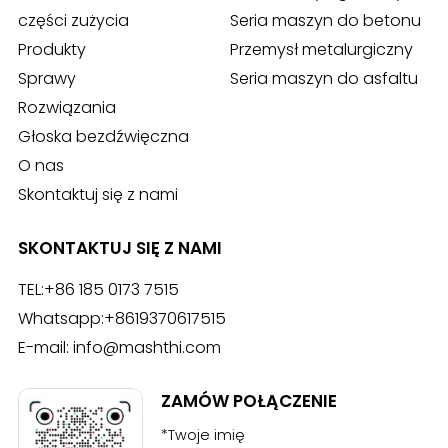
części zużycia
Seria maszyn do betonu
Produkty
Przemysł metalurgiczny
Sprawy
Seria maszyn do asfaltu
Rozwiązania
Głoska bezdźwięczna
O nas
Skontaktuj się z nami
SKONTAKTUJ SIĘ Z NAMI
TEL:
+86 185 0173 7515
Whatsapp:
+8619370617515
E-mail:
info@mashthi.com
ZAMÓW POŁĄCZENIE