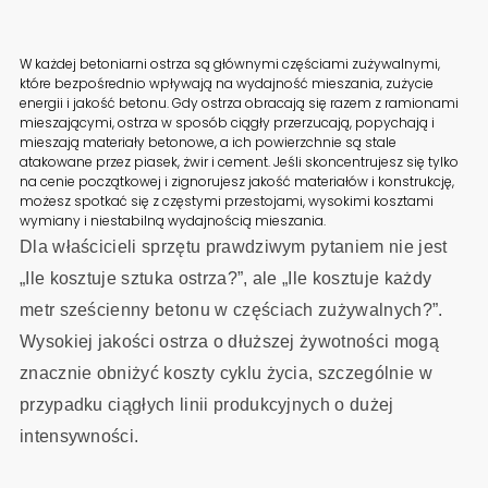
W każdej betoniarni ostrza są głównymi częściami zużywalnymi,
które bezpośrednio wpływają na wydajność mieszania, zużycie
energii i jakość betonu. Gdy ostrza obracają się razem z ramionami
mieszającymi, ostrza w sposób ciągły przerzucają, popychają i
mieszają materiały betonowe, a ich powierzchnie są stale
atakowane przez piasek, żwir i cement. Jeśli skoncentrujesz się tylko
na cenie początkowej i zignorujesz jakość materiałów i konstrukcję,
możesz spotkać się z częstymi przestojami, wysokimi kosztami
wymiany i niestabilną wydajnością mieszania.
Dla właścicieli sprzętu prawdziwym pytaniem nie jest
„Ile kosztuje sztuka ostrza?”, ale „Ile kosztuje każdy
metr sześcienny betonu w częściach zużywalnych?”.
Wysokiej jakości ostrza o dłuższej żywotności mogą
znacznie obniżyć koszty cyklu życia, szczególnie w
przypadku ciągłych linii produkcyjnych o dużej
intensywności.