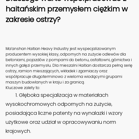
haitańskim przemysłem ciężkim w
zakresie ostrzy?
Ma’anshan Haitian Heavy Industry jest wyspecjalizowanym
producentem wysokiej klasy, odpornych na zużycie odlewów dla
betoniarni, pojazdów z pompami do betonu, asfaltowni, górnictwa i
innych gałęzi przemysłu. Dla mieszalni Haitian dostarcza pełną serię
ostrzy, ramion mieszających, wkładek i zgarniaczy oraz
współpracuje długoterminowo z wieloma wiodącymi grupami
maszyn budowlanych w kraju i za granicą.
Kluczowe zalety to:
1. Głęboka specjalizacja w materiałach
wysokochromowych odpornych na zużycie,
posiadająca liczne patenty na wynalazki i wzory
użytkowe oraz udział w opracowywaniu norm
krajowych.