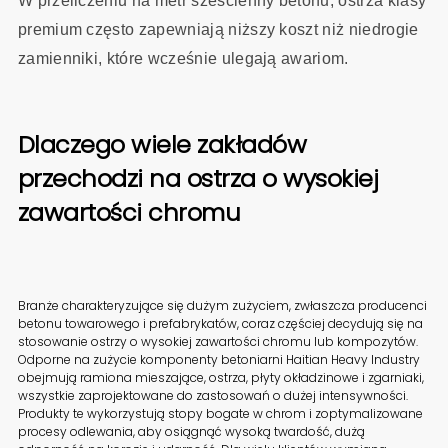
W przeliczeniu na metr sześcienny betonu, ostrza klasy
premium często zapewniają niższy koszt niż niedrogie
zamienniki, które wcześnie ulegają awariom.
Dlaczego wiele zakładów
przechodzi na ostrza o wysokiej
zawartości chromu
Branże charakteryzujące się dużym zużyciem, zwłaszcza producenci
betonu towarowego i prefabrykatów, coraz częściej decydują się na
stosowanie ostrzy o wysokiej zawartości chromu lub kompozytów.
Odporne na zużycie komponenty betoniarni Haitian Heavy Industry
obejmują ramiona mieszające, ostrza, płyty okładzinowe i zgarniaki,
wszystkie zaprojektowane do zastosowań o dużej intensywności.
Produkty te wykorzystują stopy bogate w chrom i zoptymalizowane
procesy odlewania, aby osiągnąć wysoką twardość, dużą