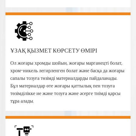
ҰЗАҚ ҚЫЗМЕТ КӨРСЕТУ ӨМІРІ
Ол жоғары хромды шойын, жоғары марганецті болат,
хром-никель легирленген болат және басқа да жоғары
сапалы тозуға төзімді материалдарды пайдаланады.
Бұл материалдар өте жоғары қаттылық пен тозуға
төзімділікке ие және тозуға және әсерге тиімді қарсы
тұра алады.