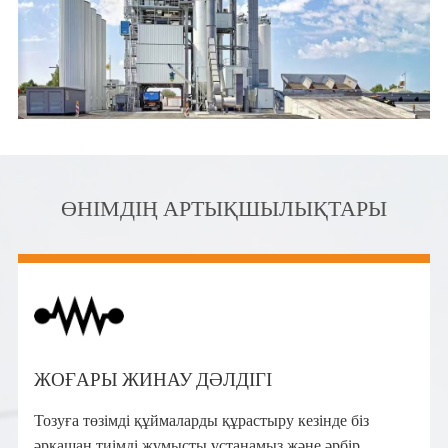
ӨНІМДІҢ АРТЫҚШЫЛЫҚТАРЫ
ЖОҒАРЫ ЖИНАУ ДӘЛДІГІ
Тозуға төзімді құймаларды құрастыру кезінде біз
әрқашан тиімді жұмысты ұстанамыз және әрбір