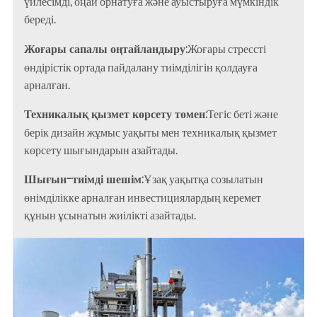
үйлесімді, оңай орнатуға және ауыстыруға мүмкіндік
береді.
Жоғары сапалы оңтайландыру:
Жоғары стрессті
өндірістік ортада пайдалану тиімділігін қолдауға
арналған.
Техникалық қызмет көрсету төмен:
Тегіс беті және
берік дизайн жұмыс уақыты мен техникалық қызмет
көрсету шығындарын азайтады.
Шығын-тиімді шешім:
Ұзақ уақытқа созылатын
өнімділікке арналған инвестициялардың керемет
құнын ұсынатын жиілікті азайтады.