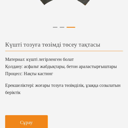
Күшті тозуға төзімді төсеу тақтасы
Материал: күшті легірленген болат
Қолдану: асфальт жабдықтары, бетон араластырғыштары
Процесс: Нақты кастинг
Ерекшеліктері: жоғары тозуға төзімділік, ұзаққа созылатын
беріктік
Сұрау