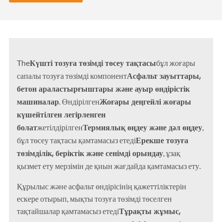
Күшті тозуға төзімді төсеу тақтасы
The
бұл жоғары
Асфальт зауыттары,
сапалы тозуға төзімді компонент
бетон араластырғыштары және ауыр өндірістік
машиналар
Жоғары деңгейлі жоғары
. Өндірілген
күшейтілген легірленген
болат
Термиялық өңдеу және дәл өңдеу
жетілдірілген
,
Ерекше тозуға
бұл төсеу тақтасы қамтамасыз етеді
төзімділік, беріктік және сенімді орындау
, ұзақ
қызмет ету мерзімін де қиын жағдайда қамтамасыз ету.
Құрылыс және асфальт өндірісінің қажеттіліктерін
ескере отырып, мықты тозуға төзімді төселген
Тұрақты жұмыс,
тақтайшалар қамтамасыз етеді