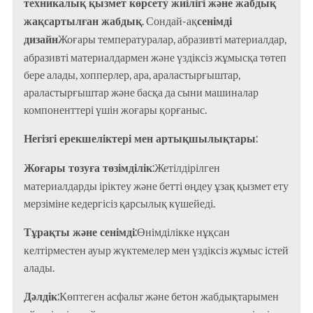
техникалық қызмет көрсету жиілігі және жабдық
жақсартылған жабдық
сенімді
. Сондай-ақ
дизайн
Жоғары температуралар, абразивті материалдар,
абразивті материалдармен және үздіксіз жұмысқа төтеп
бере алады, хопперлер, ара, араластырғыштар,
араластырғыштар және басқа да сыни машиналар
компоненттері үшін жоғары қорғаныс.
Негізгі ерекшеліктері мен артықшылықтары:
Жоғары тозуға төзімділік:
Жетілдірілген
материалдарды іріктеу және бетті өңдеу ұзақ қызмет ету
мерзіміне кедергісіз қарсылық күшейеді.
Тұрақты және сенімді:
Өнімділікке нұқсан
келтірместен ауыр жүктемелер мен үздіксіз жұмыс істей
алады.
Дәлдік:
Көптеген асфальт және бетон жабдықтарымен