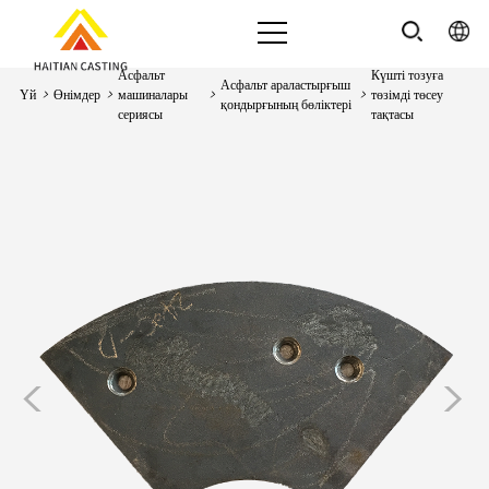
Асфальт
Күшті тозуға
Асфальт араластырғыш
Үй
>
Өнімдер
>
машиналары
>
>
төзімді төсеу
қондырғының бөліктері
сериясы
тақтасы
<
>