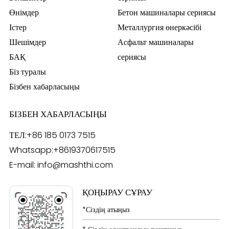
Өнімдер
Бетон машиналары сериясы
Істер
Металлургия өнеркәсібі
Шешімдер
Асфальт машиналары
БАҚ
сериясы
Біз туралы
Бізбен хабарласыңы
БІЗБЕН ХАБАРЛАСЫҢЫ
ТЕЛ:
+86 185 0173 7515
Whatsapp:
+8619370617515
E-mail:
info@mashthi.com
ҚОҢЫРАУ СҰРАУ