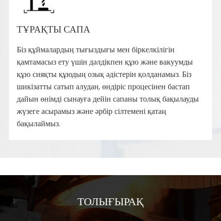
ТҰРАҚТЫ САПА
Біз құймалардың тығыздығы мен біркелкілігін
қамтамасыз ету үшін дәлдікпен құю және вакуумды
құю сияқты құюдың озық әдістерін қолданамыз. Біз
шикізатты сатып алудан, өндіріс процесінен бастап
дайын өнімді сынауға дейін сапаны толық бақылауды
жүзеге асырамыз және әрбір сілтемені қатаң
бақылаймыз.
ТОЛЫҒЫРАҚ