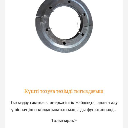
Күшті тозуға төзімді тығыздағыш
Тығыздау сақинасы өнеркәсіптік жабдықта l алдын алу
үшін кеңінен қолданылатын маңызды функционалды
компонент болып табылады
Толығырақ>