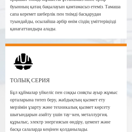
буынның қатаң бақылауын қамтамасыз етеміз. Тамаша
сапа керемет шеберлік пен тиімді басқарудан
туындайды, осылайша әрбір өнім сіздің үміттеріңізді
қанағаттандыра алады.
ТОЛЫҚ СЕРИЯ
Бұл құймалар үйкеліс пен соққы сияқты ауыр жұмыс
орталарына төтеп беру, жабдықтың қызмет ету
мерзімін ұзарту және техникалық қызмет көрсету
шығындарын азайту үшін тау-кен, металлургия,
құрылыс, электр энергиясын өндіру, цемент және
басқа салаларда кеңінен қолданылады.