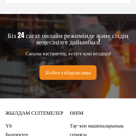
Біз 24 сағат онлайн режимінде және сіздің
кеңесіңізге дайынбыз!
Сапалы кастингтер, келуге қош келдіңіз!
Бізбен хабарласыңы
ЖЫЛДАМ СІЛТЕМЕЛЕР
ӨНІМ
Үй
Тау-кен машиналарының
Бөлшектер
сериясы