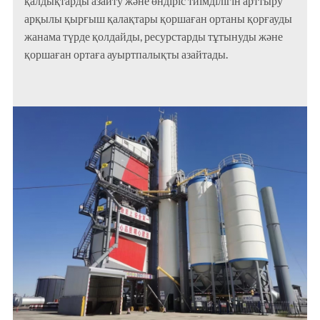
қалдықтарды азайту және өндіріс тиімділігін арттыру
арқылы қырғыш қалақтары қоршаған ортаны қорғауды
жанама түрде қолдайды, ресурстарды тұтынуды және
қоршаған ортаға ауыртпалықты азайтады.