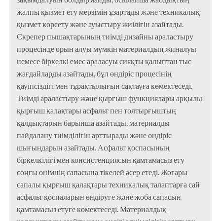
жалпы қызмет ету мерзімін ұзартады және техникалық
қызмет көрсету және ауыстыру жиілігін азайтады.
Скрепер пышақтарының тиімді дизайны араластыру
процесінде орын алуы мүмкін материалдың жиналуы
немесе біркелкі емес араласуы сияқты қалыптан тыс
жағдайларды азайтады, бұл өндіріс процесінің
қауіпсіздігі мен тұрақтылығын сақтауға көмектеседі.
Тиімді араластыру және қырғыш функциялары арқылы
қырғыш қалақтары асфальт пен толтырғыштың
қалдықтарын барынша азайтады, материалды
пайдалану тиімділігін арттырады және өндіріс
шығындарын азайтады. Асфальт қоспасының
біркелкілігі мен консистенциясын қамтамасыз ету
соңғы өнімнің сапасына тікелей әсер етеді. Жоғары
сапалы қырғыш қалақтары техникалық талаптарға сай
асфальт қоспаларын өндіруге және жоба сапасын
қамтамасыз етуге көмектеседі. Материалдық