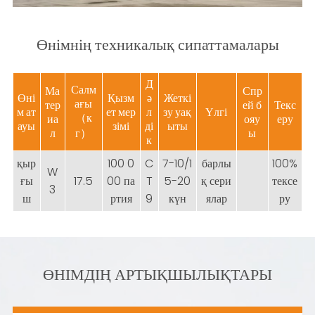
Өнімнің техникалық сипаттамалары
Д
Салм
Ма
Спр
Өні
Қызм
ә
Жеткі
ағы
тер
ей б
Текс
м ат
ет мер
л
зу уақ
Үлгі
（к
иа
ояу
еру
ауы
зімі
ді
ыты
л
г）
ы
к
қыр
100 0
C
7-10/1
барлы
100%
W
ғы
17.5
00 па
T
5-20
қ сери
тексе
3
ш
ртия
9
күн
ялар
ру
ӨНІМДІҢ АРТЫҚШЫЛЫҚТАРЫ