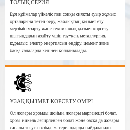
ТОЛЫҚ СЕРИЯ
Бұл құймалар үйкеліс пен соққы сияқты ауыр жұмыс
орталарына төтеп беру, жабдықтың қызмет ету
мерзімін ұзарту және техникалық қызмет көрсету
шығындарын азайту үшін тау-кен, металлургия,
құрылыс, электр энергиясын өндіру, цемент және
басқа салаларда кеңінен қолданылады.
ҰЗАҚ ҚЫЗМЕТ КӨРСЕТУ ӨМІРІ
Ол жоғары хромды шойын, жоғары марганецті болат,
хром-никель легирленген болат және басқа да жоғары
сапалы тозуға төзімді материалдарды пайдаланады.