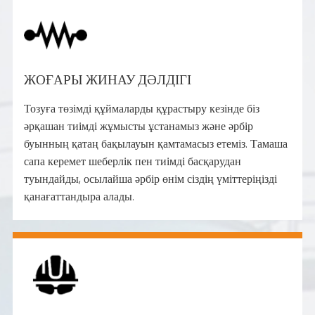
ЖОҒАРЫ ЖИНАУ ДӘЛДІГІ
Тозуға төзімді құймаларды құрастыру кезінде біз
әрқашан тиімді жұмысты ұстанамыз және әрбір
буынның қатаң бақылауын қамтамасыз етеміз. Тамаша
сапа керемет шеберлік пен тиімді басқарудан
туындайды, осылайша әрбір өнім сіздің үміттеріңізді
қанағаттандыра алады.