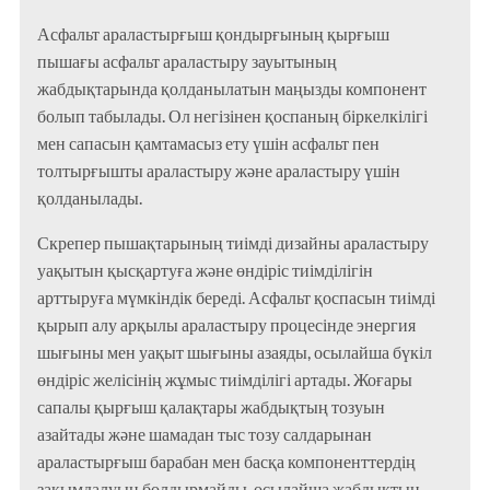
Асфальт араластырғыш қондырғының қырғыш
пышағы асфальт араластыру зауытының
жабдықтарында қолданылатын маңызды компонент
болып табылады. Ол негізінен қоспаның біркелкілігі
мен сапасын қамтамасыз ету үшін асфальт пен
толтырғышты араластыру және араластыру үшін
қолданылады.
Скрепер пышақтарының тиімді дизайны араластыру
уақытын қысқартуға және өндіріс тиімділігін
арттыруға мүмкіндік береді. Асфальт қоспасын тиімді
қырып алу арқылы араластыру процесінде энергия
шығыны мен уақыт шығыны азаяды, осылайша бүкіл
өндіріс желісінің жұмыс тиімділігі артады. Жоғары
сапалы қырғыш қалақтары жабдықтың тозуын
азайтады және шамадан тыс тозу салдарынан
араластырғыш барабан мен басқа компоненттердің
зақымдалуын болдырмайды, осылайша жабдықтың