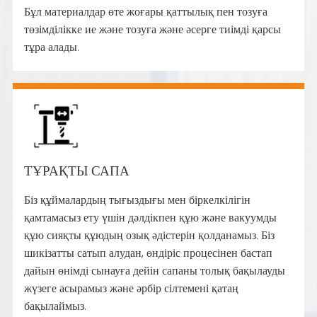
Бұл материалдар өте жоғары қаттылық пен тозуға
төзімділікке ие және тозуға және әсерге тиімді қарсы
тұра алады.
ТҰРАҚТЫ САПА
Біз құймалардың тығыздығы мен біркелкілігін
қамтамасыз ету үшін дәлдікпен құю және вакуумды
құю сияқты құюдың озық әдістерін қолданамыз. Біз
шикізатты сатып алудан, өндіріс процесінен бастап
дайын өнімді сынауға дейін сапаны толық бақылауды
жүзеге асырамыз және әрбір сілтемені қатаң
бақылаймыз.