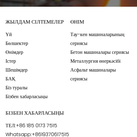
ЖЫЛДАМ СІЛТЕМЕЛЕР
ӨНІМ
Үй
Тау-кен машиналарының
Бөлшектер
сериясы
Өнімдер
Бетон машиналары сериясы
Істер
Металлургия өнеркәсібі
Шешімдер
Асфальт машиналары
БАҚ
сериясы
Біз туралы
Бізбен хабарласыңы
БІЗБЕН ХАБАРЛАСЫҢЫ
ТЕЛ:
+86 185 0173 7515
Whatsapp:
+8619370617515