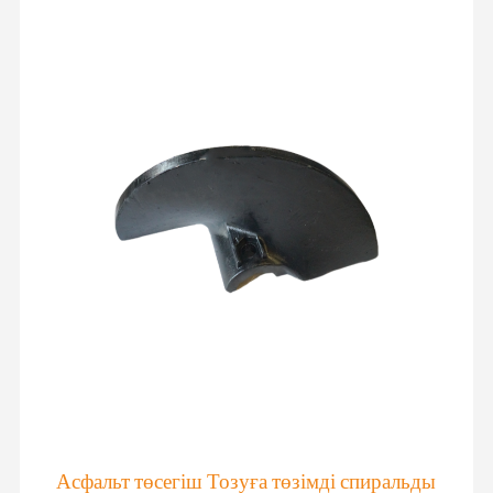
Асфальт төсегіш Тозуға төзімді спиральды