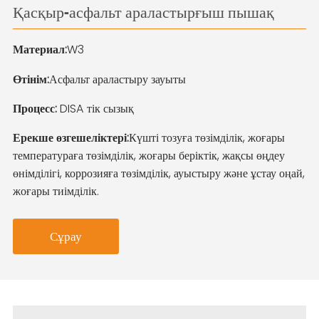
Қасқыр-асфальт араластырғыш пышақ
Материал:
W3
Өтінім:
Асфальт араластыру зауыты
Процесс:
DISA тік сызық
Ерекше өзгешеліктері:
Күшті тозуға төзімділік, жоғары
температураға төзімділік, жоғары беріктік, жақсы өңдеу
өнімділігі, коррозияға төзімділік, ауыстыру және ұстау оңай,
жоғары тиімділік.
Сұрау