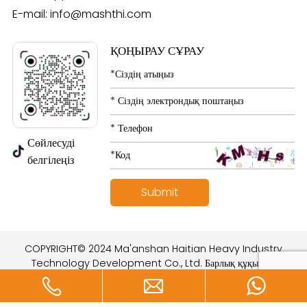
E-mail:
info@mashthi.com
ҚОҢЫРАУ СҰРАУ
Сөйлесуді
белгілеңіз
COPYRIGHT© 2024 Ma'anshan Haitian Heavy Industry
Technology Development Co., Ltd. Барлық құқықтар
қорғалған.
құрастырған