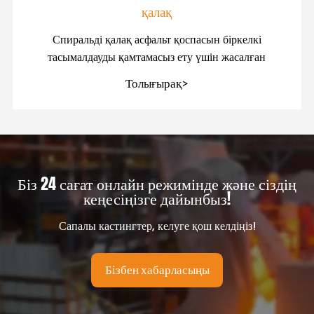
қалақ
Спиральді қалақ асфальт қоспасын біркелкі
тасымалдауды қамтамасыз ету үшін жасалған
Толығырақ>
Біз 24 сағат онлайн режимінде және сіздің
кеңесіңізге дайынбыз!
Сапалы кастингтер, келуге қош келдіңіз!
Бізбен хабарласыңы