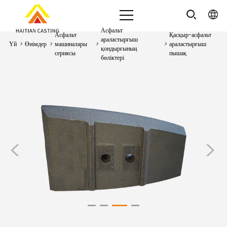
Асфальт
Асфальт
Қасқыр-асфальт
араластырғыш
Үй
>
Өнімдер
>
машиналары
>
>
араластырғыш
қондырғының
сериясы
пышақ
бөліктері
<
>