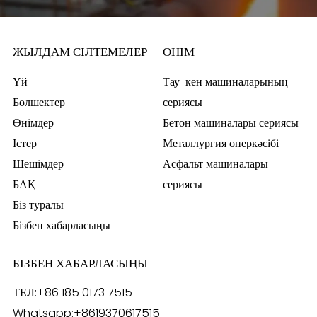
ЖЫЛДАМ СІЛТЕМЕЛЕР
ӨНІМ
Үй
Тау-кен машиналарының
Бөлшектер
сериясы
Өнімдер
Бетон машиналары сериясы
Істер
Металлургия өнеркәсібі
Шешімдер
Асфальт машиналары
БАҚ
сериясы
Біз туралы
Бізбен хабарласыңы
БІЗБЕН ХАБАРЛАСЫҢЫ
ТЕЛ:
+86 185 0173 7515
Whatsapp:
+8619370617515