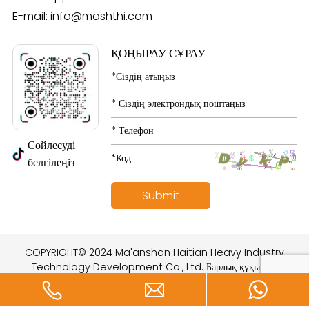
E-mail:
info@mashthi.com
ҚОҢЫРАУ СҰРАУ
Сөйлесуді
белгілеңіз
COPYRIGHT© 2024 Ma'anshan Haitian Heavy Industry
Technology Development Co., Ltd. Барлық құқықтар
қорғалған.
құрастырған