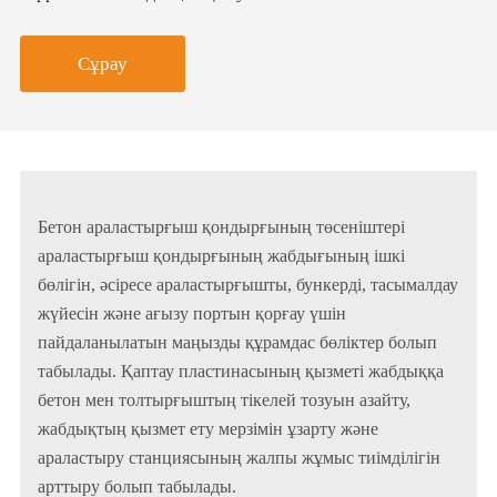
Сұрау
Бетон араластырғыш қондырғының төсеніштері
араластырғыш қондырғының жабдығының ішкі
бөлігін, әсіресе араластырғышты, бункерді, тасымалдау
жүйесін және ағызу портын қорғау үшін
пайдаланылатын маңызды құрамдас бөліктер болып
табылады. Қаптау пластинасының қызметі жабдыққа
бетон мен толтырғыштың тікелей тозуын азайту,
жабдықтың қызмет ету мерзімін ұзарту және
араластыру станциясының жалпы жұмыс тиімділігін
арттыру болып табылады.