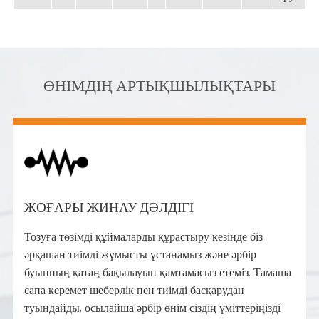
ӨНІМДІҢ АРТЫҚШЫЛЫҚТАРЫ
ЖОҒАРЫ ЖИНАУ ДӘЛДІГІ
Тозуға төзімді құймаларды құрастыру кезінде біз
әрқашан тиімді жұмысты ұстанамыз және әрбір
буынның қатаң бақылауын қамтамасыз етеміз. Тамаша
сапа керемет шеберлік пен тиімді басқарудан
туындайды, осылайша әрбір өнім сіздің үміттеріңізді