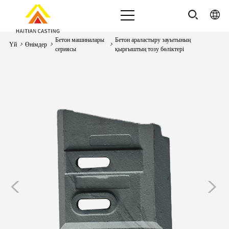
Бетон машиналары
Бетон араластыру зауытының
Үй
>
Өнімдер
>
>
сериясы
қырғыштың тозу бөліктері
<
>