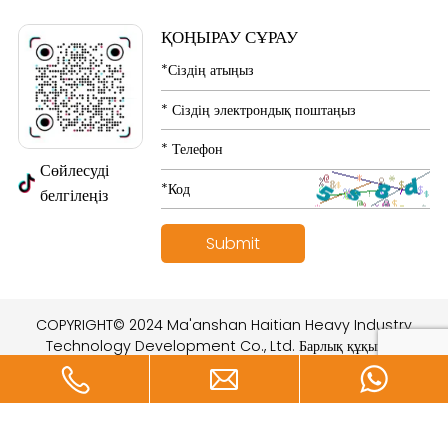
ҚОҢЫРАУ СҰРАУ
Сөйлесуді
белгілеңіз
COPYRIGHT© 2024 Ma'anshan Haitian Heavy Industry
Technology Development Co., Ltd. Барлық құқықтар
қорғалған.
құрастырған