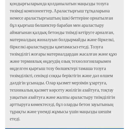
қондырғыларында қолданылатын маңызды тозуға
төзімді компоненттер. Араластырғыш тұтқаларына
немесе араластырғыштың ішкі беттеріне орнатылған
бұл қырғыш бөлшектер барабан мен араластыру
аймағынан қалдық бетонды тиімді кетіруге арналған,
материалдың жиналуын болдырмайды және біркелкі,
біркелкі араластыруды қамтамасыз етеді. Тозуға
төзімділігі жоғары материалдардан жасалған және құю
және термиялық өңдеудің озық технологияларымен
өңделген қырғыш тозу бөлшектері тамаша тозуға
төзімділікті, сенімді соққы беріктігін және дәл өлшем
дәлдігін ұсынады. Олар қызмет мерзімін ұзартуға,
техникалық қызмет көрсету жиілігін азайтуға, тоқтау
уақытын азайтуға және жалпы араластыру тиімділігін
арттыруға көмектеседі, бұл оларды бетон зауытының
тұрақты және үнемді жұмысы үшін маңызды шешім
етеді.