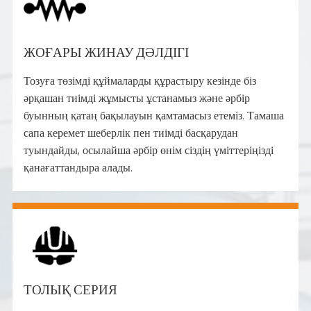
ЖОҒАРЫ ЖИНАУ ДӘЛДІГІ
Тозуға төзімді құймаларды құрастыру кезінде біз
әрқашан тиімді жұмысты ұстанамыз және әрбір
буынның қатаң бақылауын қамтамасыз етеміз. Тамаша
сапа керемет шеберлік пен тиімді басқарудан
туындайды, осылайша әрбір өнім сіздің үміттеріңізді
қанағаттандыра алады.
ТОЛЫҚ СЕРИЯ