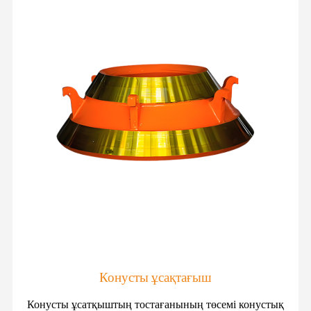
Конусты ұсақтағыш
Конусты ұсатқыштың тостағанының төсемі конустық