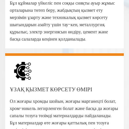
Бұл құймалар үйкеліс пен соққы сияқты ауыр жұмыс
орталарына төтеп беру, жабдықтың қызмет ету
мерзімін ұзарту және техникалық қызмет көрсету
шығындарын азайту үшін тау-кен, металлургия,
құрылыс, электр энергиясын өндіру, цемент және
басқа салаларда кеңінен қолданылады.
ҰЗАҚ ҚЫЗМЕТ КӨРСЕТУ ӨМІРІ
Ол жоғары хромды шойын, жоғары марганецті болат,
хром-никель легирленген болат және басқа да жоғары
сапалы тозуға төзімді материалдарды пайдаланады.
Бұл материалдар өте жоғары қаттылық пен тозуға