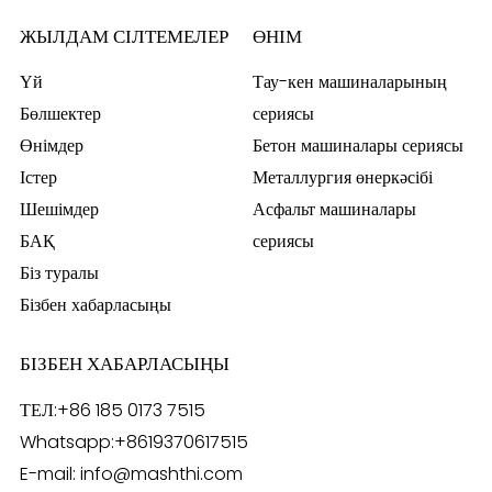
ЖЫЛДАМ СІЛТЕМЕЛЕР
ӨНІМ
Үй
Тау-кен машиналарының
Бөлшектер
сериясы
Өнімдер
Бетон машиналары сериясы
Істер
Металлургия өнеркәсібі
Шешімдер
Асфальт машиналары
БАҚ
сериясы
Біз туралы
Бізбен хабарласыңы
БІЗБЕН ХАБАРЛАСЫҢЫ
ТЕЛ:
+86 185 0173 7515
Whatsapp:
+8619370617515
E-mail:
info@mashthi.com