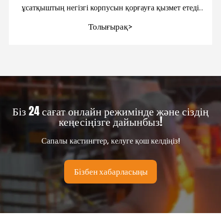
ұсатқыштың негізгі корпусын қорғауға қызмет етеді
және кәсіпқойларға көмектеседі
Толығырақ>
Біз 24 сағат онлайн режимінде және сіздің
кеңесіңізге дайынбыз!
Сапалы кастингтер, келуге қош келдіңіз!
Бізбен хабарласыңы