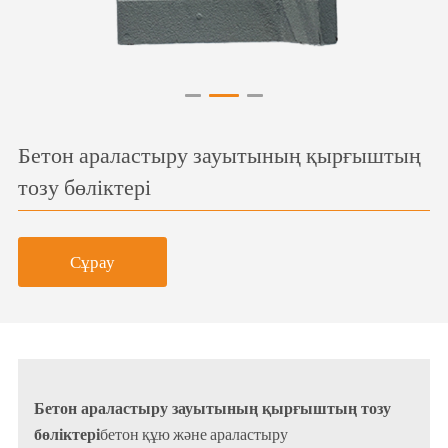
Бетон араластыру зауытының қырғыштың
тозу бөліктері
Сұрау
Бетон араластыру зауытының қырғыштың тозу
бөліктері
бетон құю және араластыру