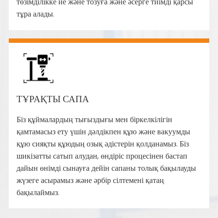
төзімділікке ие және тозуға және әсерге тиімді қарсы
тұра алады.
ТҰРАҚТЫ САПА
Біз құймалардың тығыздығы мен біркелкілігін
қамтамасыз ету үшін дәлдікпен құю және вакуумды
құю сияқты құюдың озық әдістерін қолданамыз. Біз
шикізатты сатып алудан, өндіріс процесінен бастап
дайын өнімді сынауға дейін сапаны толық бақылауды
жүзеге асырамыз және әрбір сілтемені қатаң
бақылаймыз.