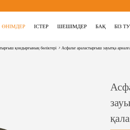
ӨНІМДЕР
ІСТЕР
ШЕШІМДЕР
БАҚ
БІЗ Т
стырғыш қондырғының бөліктері
>
Асфальт араластырғыш зауытқа арналғ
Асф
зауы
қала