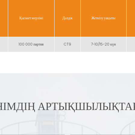
Қызмет мерзімі
Дәлдік
Жеткізу уақыты
100 000 партия
CT9
7-10/15-20 күн
НІМДІҢ АРТЫҚШЫЛЫҚТА