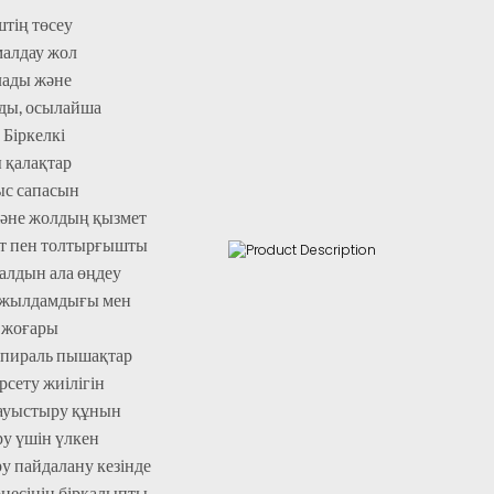
тің төсеу
малдау жол
лады және
ады, осылайша
 Біркелкі
 қалақтар
ыс сапасын
және жолдың қызмет
льт пен толтырғышты
 алдын ала өңдеу
 жылдамдығы мен
і жоғары
спираль пышақтар
рсету жиілігін
 ауыстыру құнын
ру үшін үлкен
ру пайдалану кезінде
цесінің бірқалыпты