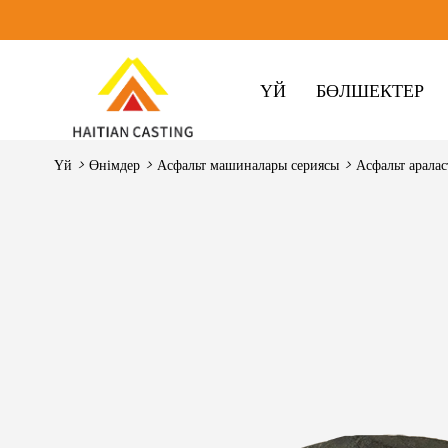
ҮЙ
БӨЛШЕКТЕР
Үй
>
Өнімдер
>
Асфальт машиналары сериясы
>
Асфальт арала