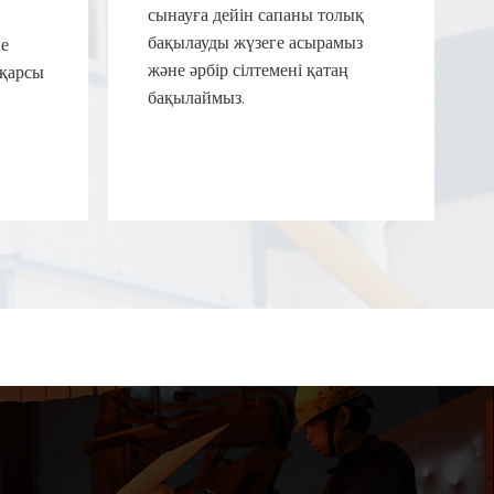
сынауға дейін сапаны толық
бақылауды жүзеге асырамыз
не
және әрбір сілтемені қатаң
 қарсы
бақылаймыз.