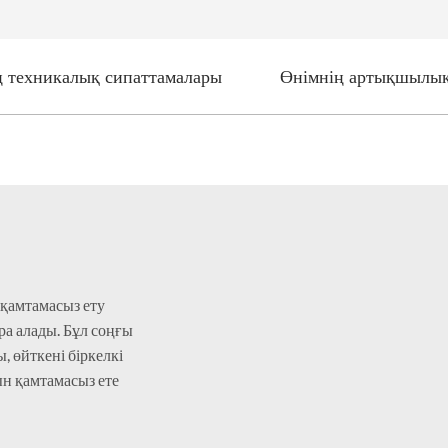
ң техникалық сипаттамалары
Өнімнің артықшылы
 қамтамасыз ету
ра алады. Бұл соңғы
, өйткені біркелкі
ын қамтамасыз ете