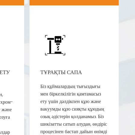
ЕТУ
ТҰРАҚТЫ САПА
Біз құймалардың тығыздығы
мен біркелкілігін қамтамасыз
н,
ету үшін дәлдікпен құю және
 хром-
вакуумды құю сияқты құюдың
т және
озық әдістерін қолданамыз. Біз
озуға
шикізатты сатып алудан, өндіріс
процесінен бастап дайын өнімді
алдар