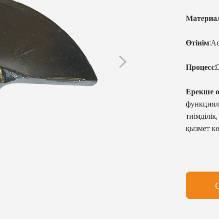
Материал
Өтінім:
Ас
>
Процесс:
Ерекше ө
функцияла
тиімділік
қызмет кө