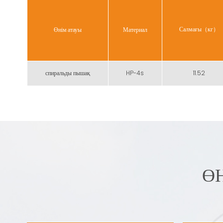
Салмағы（кг）
Өнім атауы
Материал
спиральды пышақ
HP-4s
11.52
Ө