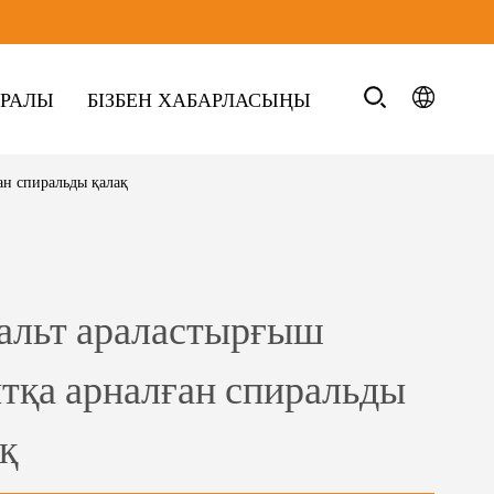
УРАЛЫ
БІЗБЕН ХАБАРЛАСЫҢЫ
ан спиральды қалақ
альт араластырғыш
тқа арналған спиральды
қ