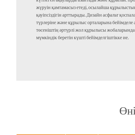
жүруін қамтамасыз етеді, осылайша құрылыст
қауіпсіздігін арттырады. Дизайн асфальт қоспа
түрлеріне және құрылыс орталарына бейімделе 
төсеніштің әртүрлі жол құрылысы жобаларында
мүмкіндік беретін күшті бейімделгіштікке ие.
Өні