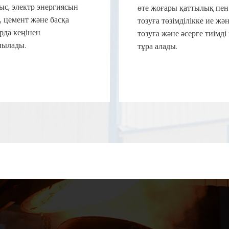
ыс, электр энергиясын
өте жоғары қаттылық пен
, цемент және басқа
тозуға төзімділікке ие жә
рда кеңінен
тозуға және әсерге тиімді
нылады.
тұра алады.