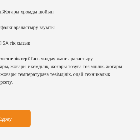
:
Жоғары хромды шойын
фальт араластыру зауыты
DISA тік сызық
згешеліктері:
Тасымалдау және араластыру
ры, жоғары икемділік, жоғары тозуға төзімділік, жоғары
, жоғары температураға төзімділік, оңай техникалық
рсету.
Сұрау