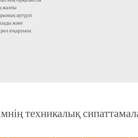
ың жалпы
ларының әртүрлі
алады және
 рөл атқаруына
мнің техникалық сипаттама