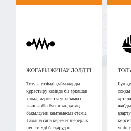
ЖОҒАРЫ ЖИНАУ ДӘЛДІГІ
ТОЛ
Тозуға төзімді құймаларды
Бұл құ
құрастыру кезінде біз әрқашан
соққы
тиімді жұмысты ұстанамыз
ортала
және әрбір буынның қатаң
жабды
бақылауын қамтамасыз етеміз.
ұзарт
Тамаша сапа керемет шеберлік
көрсе
пен тиімді басқарудан
үшін т