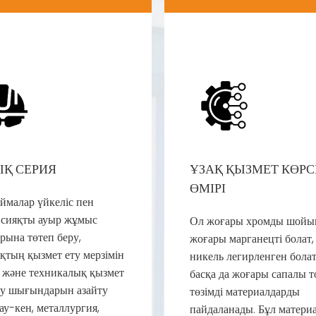
ЫҚ СЕРИЯ
ҰЗАҚ ҚЫЗМЕТ КӨРС
ӨМІРІ
ймалар үйкеліс пен
 сияқты ауыр жұмыс
Ол жоғары хромды шойы
рына төтеп беру,
жоғары марганецті болат,
қтың қызмет ету мерзімін
никель легирленген бола
у және техникалық қызмет
басқа да жоғары сапалы т
ту шығындарын азайту
төзімді материалдарды
ау-кен, металлургия,
пайдаланады. Бұл матери