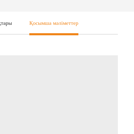
қтары
Қосымша мәліметтер