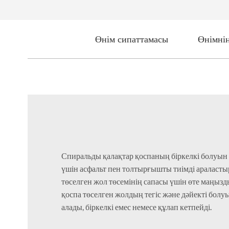
Өнім сипаттамасы
Өнімні
Спиральды қалақтар қоспаның біркелкі болуын
үшін асфальт пен толтырғышты тиімді араласты
төселген жол төсемінің сапасы үшін өте маңызды
қоспа төселген жолдың тегіс және дәйекті болу
алады, біркелкі емес немесе құлап кетпейді.