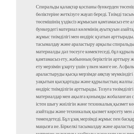
Спиральды қалақтар қоспаны бункерден төсеніш
бөліктеріне жеткізуге жауап береді. Тиімді тасы
төсемішінің үздіксіз жұмысын қамтамасыз ете а
бункердегі материал көлемінің ауытқуын азайт
жұмыс тиімділігі мен өндіріс қуатын арттырады.
тасымалдау және араластыру арқылы спиральды
материалды дәл төсеуге көмектеседі, бұл құрыл
қамтамасыз ету, жабынның беріктігін арттыру 
ету мерзімін ұзарту үшін үлкен мәнге ие. Асфа
араластыруды қысқа мерзімде аяқтау мүмкіндігі
уақытын қысқартады және құрылыстың жалпы
өндіріс тиімділігін арттырады. Тозуға төзімділіг
материалдар мен ақылға қонымды жобаланған 
істен шығу жиілігін және техникалық қызмет кө
азайтады және техникалық қызмет көрсету мен
төмендетеді. Бұл ұзақ мерзімді жұмыс пен басқа
маңызға ие. Біркелкі тасымалдау және араласты
күтпеген ақауларды азайтады және құрылыс про