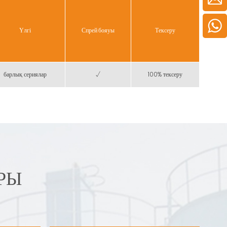
Үлгі
Спрей бояуы
Тексеру
барлық сериялар
√
100% тексеру
РЫ