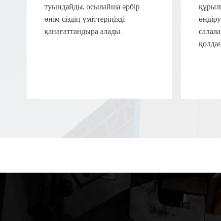
туындайды, осылайша әрбір
құрыл
өнім сіздің үміттеріңізді
өндіру
қанағаттандыра алады.
салала
қолда