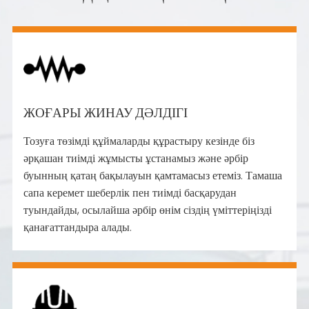
ЖОҒАРЫ ЖИНАУ ДӘЛДІГІ
Тозуға төзімді құймаларды құрастыру кезінде біз
әрқашан тиімді жұмысты ұстанамыз және әрбір
буынның қатаң бақылауын қамтамасыз етеміз. Тамаша
сапа керемет шеберлік пен тиімді басқарудан
туындайды, осылайша әрбір өнім сіздің үміттеріңізді
қанағаттандыра алады.