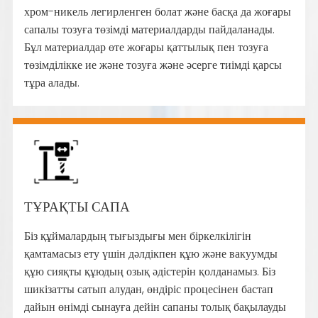
хром-никель легирленген болат және басқа да жоғары
сапалы тозуға төзімді материалдарды пайдаланады.
Бұл материалдар өте жоғары қаттылық пен тозуға
төзімділікке ие және тозуға және әсерге тиімді қарсы
тұра алады.
ТҰРАҚТЫ САПА
Біз құймалардың тығыздығы мен біркелкілігін
қамтамасыз ету үшін дәлдікпен құю және вакуумды
құю сияқты құюдың озық әдістерін қолданамыз. Біз
шикізатты сатып алудан, өндіріс процесінен бастап
дайын өнімді сынауға дейін сапаны толық бақылауды