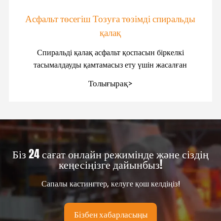
Асфальт төсегіш Тозуға төзімді спиральды
қалақ
Спиральді қалақ асфальт қоспасын біркелкі
тасымалдауды қамтамасыз ету үшін жасалған
Толығырақ>
Біз 24 сағат онлайн режимінде және сіздің
кеңесіңізге дайынбыз!
Сапалы кастингтер, келуге қош келдіңіз!
Бізбен хабарласыңы