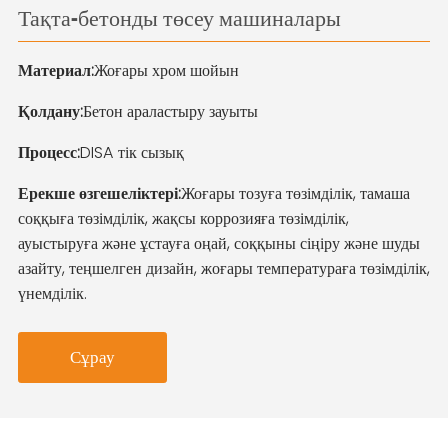
Тақта-бетонды төсеу машиналары
Материал:
Жоғары хром шойын
Қолдану:
Бетон араластыру зауыты
Процесс:
DISA тік сызық
Ерекше өзгешеліктері:
Жоғары тозуға төзімділік, тамаша
соққыға төзімділік, жақсы коррозияға төзімділік,
ауыстыруға және ұстауға оңай, соққыны сіңіру және шуды
азайту, теңшелген дизайн, жоғары температураға төзімділік,
үнемділік.
Сұрау