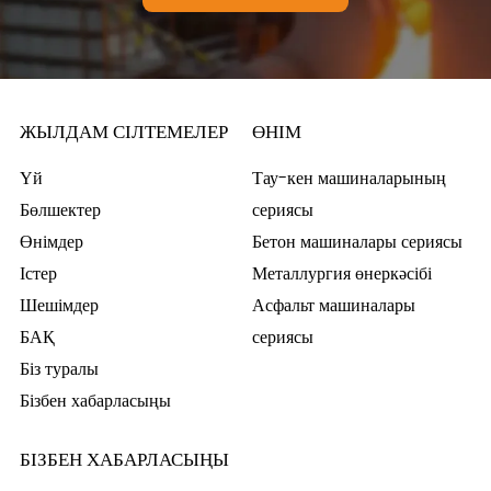
ЖЫЛДАМ СІЛТЕМЕЛЕР
ӨНІМ
Үй
Тау-кен машиналарының
Бөлшектер
сериясы
Өнімдер
Бетон машиналары сериясы
Істер
Металлургия өнеркәсібі
Шешімдер
Асфальт машиналары
БАҚ
сериясы
Біз туралы
Бізбен хабарласыңы
БІЗБЕН ХАБАРЛАСЫҢЫ