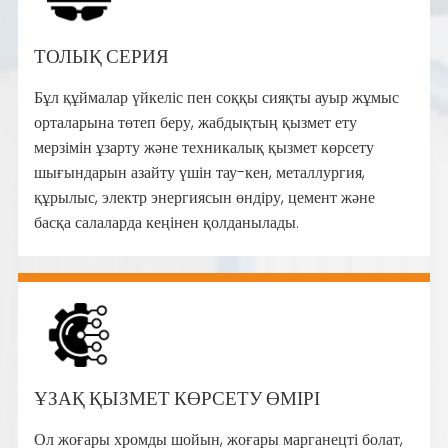
ТОЛЫҚ СЕРИЯ
Бұл құймалар үйкеліс пен соққы сияқты ауыр жұмыс
орталарына төтеп беру, жабдықтың қызмет ету
мерзімін ұзарту және техникалық қызмет көрсету
шығындарын азайту үшін тау-кен, металлургия,
құрылыс, электр энергиясын өндіру, цемент және
басқа салаларда кеңінен қолданылады.
ҰЗАҚ ҚЫЗМЕТ КӨРСЕТУ ӨМІРІ
Ол жоғары хромды шойын, жоғары марганецті болат,