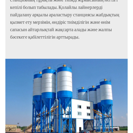
кепілі болып табылады. Қолайлы лайнерлерді
пайдалану арқылы араластыру станциясы жабдықтың
қызмет ету мерзімін, өндіріс тиімділігін және өнім
сапасын айтарлықтай жақсарта алады және жалпы
бәсекеге қабілеттілігін арттырады.