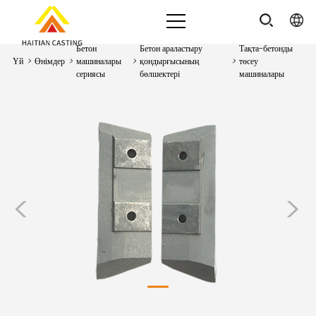
Бетон
Бетон араластыру
Тақта-бетонды
Үй
>
Өнімдер
>
машиналары
>
қондырғысының
>
төсеу
сериясы
бөлшектері
машиналары
<
>