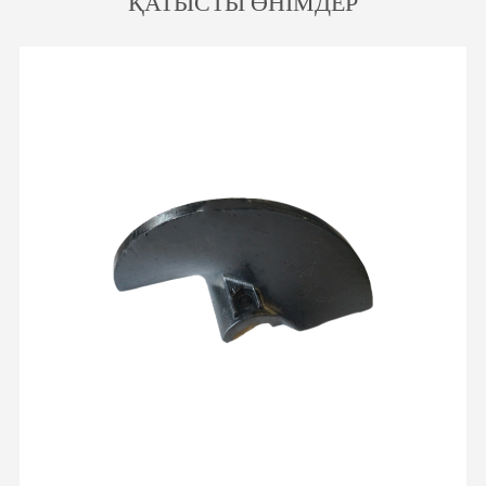
ҚАТЫСТЫ ӨНІМДЕР