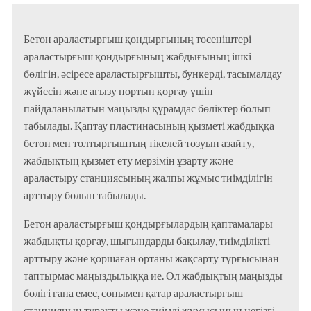
Бетон араластырғыш қондырғының төсеніштері
араластырғыш қондырғының жабдығының ішкі
бөлігін, әсіресе араластырғышты, бункерді, тасымалдау
жүйесін және ағызу портын қорғау үшін
пайдаланылатын маңызды құрамдас бөліктер болып
табылады. Қаптау пластинасының қызметі жабдыққа
бетон мен толтырғыштың тікелей тозуын азайту,
жабдықтың қызмет ету мерзімін ұзарту және
араластыру станциясының жалпы жұмыс тиімділігін
арттыру болып табылады.
Бетон араластырғыш қондырғылардың қаптамалары
жабдықты қорғау, шығындарды бақылау, тиімділікті
арттыру және қоршаған ортаны жақсарту тұрғысынан
таптырмас маңыздылыққа ие. Ол жабдықтың маңызды
бөлігі ғана емес, сонымен қатар араластырғыш
станцияның тұрақты және тиімді жұмысының негізгі