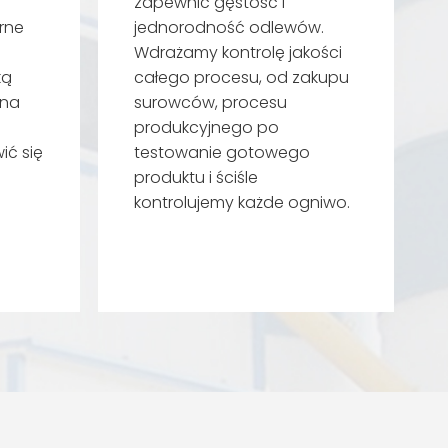
zapewnić gęstość i
rne
jednorodność odlewów.
e
Wdrażamy kontrolę jakości
ką
całego procesu, od zakupu
 na
surowców, procesu
produkcyjnego po
ić się
testowanie gotowego
produktu i ściśle
kontrolujemy każde ogniwo.