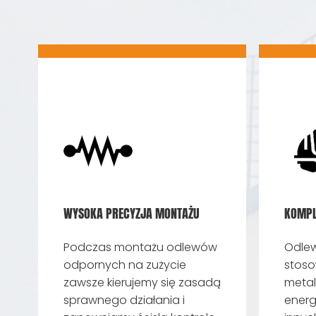
WYSOKA PRECYZJA MONTAŻU
KOMPL
Podczas montażu odlewów
Odlew
odpornych na zużycie
stoso
zawsze kierujemy się zasadą
metal
sprawnego działania i
energ