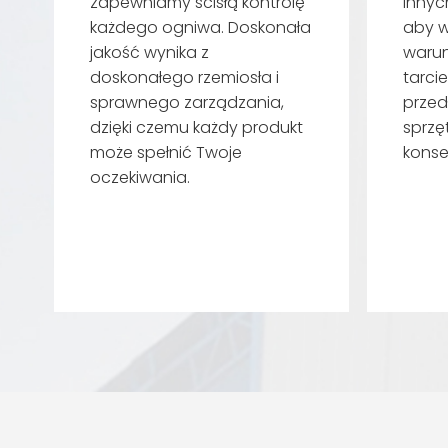
zapewniamy ścisłą kontrolę
innyc
każdego ogniwa. Doskonała
aby w
jakość wynika z
warunk
doskonałego rzemiosła i
tarcie
sprawnego zarządzania,
przed
dzięki czemu każdy produkt
sprzę
może spełnić Twoje
konse
oczekiwania.