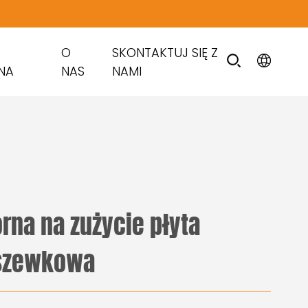
O
SKONTAKTUJ SIĘ Z
NA
NAS
NAMI
rna na zużycie płyta
szewkowa