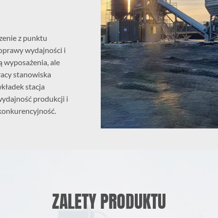
zenie z punktu
oprawy wydajności i
ą wyposażenia, ale
pracy stanowiska
kładek stacja
ydajność produkcji i
 konkurencyjność.
ZALETY PRODUKTU