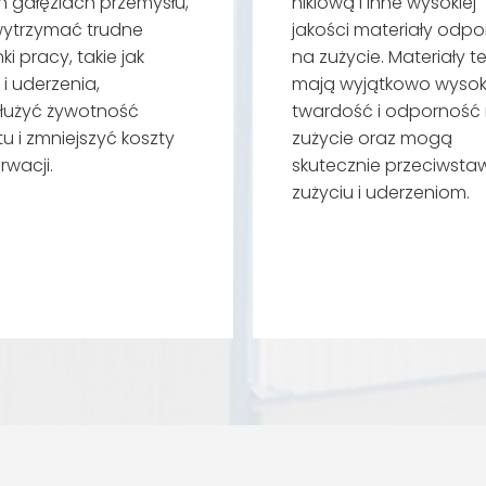
h gałęziach przemysłu,
niklową i inne wysokiej
ytrzymać trudne
jakości materiały odpo
i pracy, takie jak
na zużycie. Materiały t
 i uderzenia,
mają wyjątkowo wyso
łużyć żywotność
twardość i odporność
tu i zmniejszyć koszty
zużycie oraz mogą
rwacji.
skutecznie przeciwstaw
zużyciu i uderzeniom.