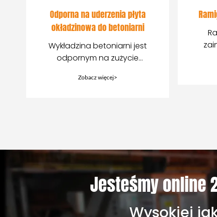
Odporna na uderzenia płyta
Rami
okładzinowa do betoniarni
Ra
zai
Wykładzina betoniarni jest
mi
odpornym na zużycie
r
urządzeniem
Zobacz więcej>
zabezpieczającym
instalowanym w
mieszalniku
Jesteśmy online 2
Wysokiej ja