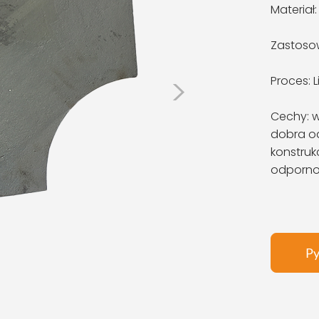
Materiał
Zastoso
>
Proces: 
Cechy: w
dobra o
konstruk
odpornoś
Py