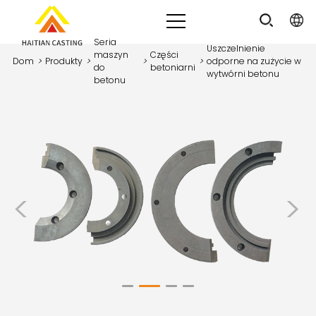
Seria
Uszczelnienie
maszyn
Części
Dom
>
Produkty
>
>
>
odporne na zużycie w
do
betoniarni
wytwórni betonu
betonu
<
>