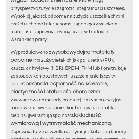
wilgoci i dodatki chemiczne
przyspieszyć zużycie i zagrozić integralności uszczelek.
Wysokiej jakości, odporna na zużycie uszczelka chroni
części ruchome i nieruchome, zapobiega wyciekom
materiału i zapewnia płynną pracę w trudnych
warunkach pracy.
wysokowydajne materiały
Wyprodukowano z
odporne na zużycie
takich jak poliuretan (PU),
kauczuk nitrylowy (NBR), EPDM, FKM lub konstrukcje
ze stopów kompozytowych, uszczelnienie łączy w
doskonała odporność na ścieranie,
sobie
elastyczność i stabilność chemiczna
.
Zaawansowane metody produkcji, w tym precyzyjne
formowanie, wytłaczanie i kontrolowana obróbka
dokładność
cieplna, gwarantują spójność
wymiarową i wytrzymałość mechaniczną
.
Zapewnia to, że uszczelka utrzymuje skuteczną barierę
pomiędzy środowiskiem wewnętrznym i zewnętrznym,