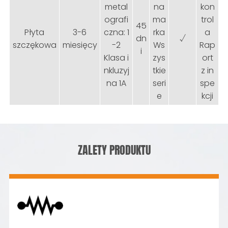
metal
na
kon
ografi
ma
trol
45
Płyta
3-6
czna: 1
rka
a
dn
√
szczękowa
miesięcy
-2
Ws
Rap
i
Klasa i
zys
ort
nkluzyj
tkie
z in
na 1A
seri
spe
e
kcji
ZALETY PRODUKTU