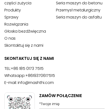
części zużycia
Seria maszyn do betonu
Produkty
Przemysł metalurgiczny
Sprawy
Seria maszyn do asfaltu
Rozwiązania
Głoska bezdźwięczna
O nas
Skontaktuj się z nami
SKONTAKTUJ SIĘ Z NAMI
TEL:
+86 185 0173 7515
Whatsapp:
+8619370617515
E-mail:
info@mashthi.com
ZAMÓW POŁĄCZENIE