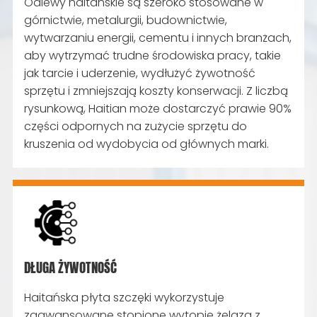
Odlewy haitańskie są szeroko stosowane w
górnictwie, metalurgii, budownictwie,
wytwarzaniu energii, cementu i innych branżach,
aby wytrzymać trudne środowiska pracy, takie
jak tarcie i uderzenie, wydłużyć żywotność
sprzętu i zmniejszają koszty konserwacji. Z liczbą
rysunkową, Haitian może dostarczyć prawie 90%
części odpornych na zużycie sprzętu do
kruszenia od wydobycia od głównych marki.
DŁUGA ŻYWOTNOŚĆ
Haitańska płyta szczęki wykorzystuje
zaawansowane stopione wytopie żelaza z