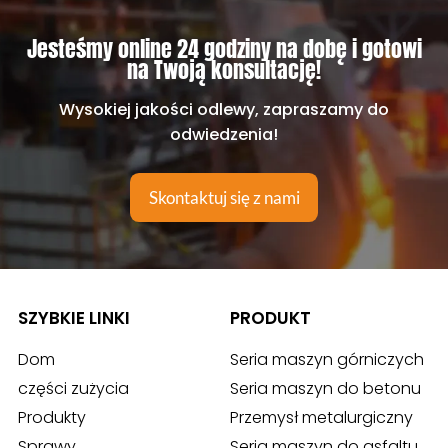
Jesteśmy online 24 godziny na dobę i gotowi
na Twoją konsultację!
Wysokiej jakości odlewy, zapraszamy do
odwiedzenia!
Skontaktuj się z nami
SZYBKIE LINKI
PRODUKT
Dom
Seria maszyn górniczych
części zużycia
Seria maszyn do betonu
Produkty
Przemysł metalurgiczny
Sprawy
Seria maszyn do asfaltu