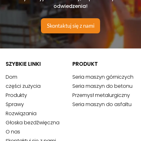
odwiedzenia!
Skontaktuj się z nami
SZYBKIE LINKI
PRODUKT
Dom
Seria maszyn górniczych
części zużycia
Seria maszyn do betonu
Produkty
Przemysł metalurgiczny
Sprawy
Seria maszyn do asfaltu
Rozwiązania
Głoska bezdźwięczna
O nas
Skontaktuj się z nami