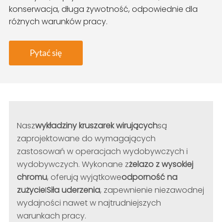
konserwacja, długa żywotność, odpowiednie dla
różnych warunków pracy.
Pytać się
Nasz
wykładziny kruszarek wirujących
są
zaprojektowane do wymagających
zastosowań w operacjach wydobywczych i
wydobywczych. Wykonane z
żelazo z wysokiej
chromu
, oferują wyjątkowe
odporność na
zużycie
I
Siła uderzenia
, zapewnienie niezawodnej
wydajności nawet w najtrudniejszych
warunkach pracy.