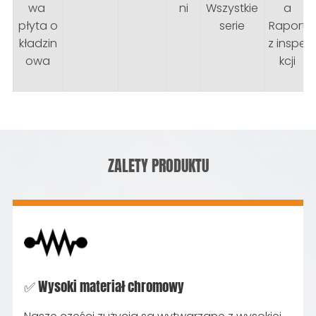
wa
ni
Wszystkie
a
płyta o
serie
Raport
kładzin
z inspe
owa
kcji
ZALETY PRODUKTU
✅ Wysoki materiał chromowy