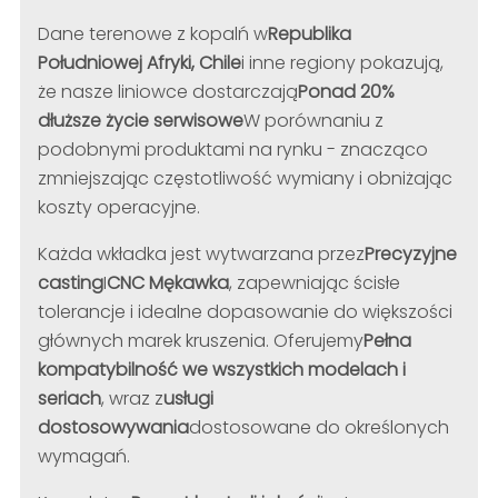
Dane terenowe z kopalń w
Republika
Południowej Afryki, Chile
i inne regiony pokazują,
że nasze liniowce dostarczają
Ponad 20%
dłuższe życie serwisowe
W porównaniu z
podobnymi produktami na rynku - znacząco
zmniejszając częstotliwość wymiany i obniżając
koszty operacyjne.
Każda wkładka jest wytwarzana przez
Precyzyjne
casting
I
CNC Mękawka
, zapewniając ścisłe
tolerancje i idealne dopasowanie do większości
głównych marek kruszenia. Oferujemy
Pełna
kompatybilność we wszystkich modelach i
seriach
, wraz z
usługi
dostosowywania
dostosowane do określonych
wymagań.