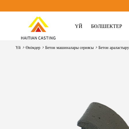
ҮЙ
БӨЛШЕКТЕР
Үй
>
Өнімдер
>
Бетон машиналары сериясы
>
Бетон араластыр