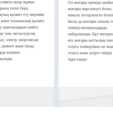
 сияқты ауыр жұмыс
Ол жоғары хромды шойы
рына төтеп беру,
жоғары марганецті болат,
қтың қызмет ету мерзімін
никель легирленген бола
у және техникалық қызмет
басқа да жоғары сапалы т
ту шығындарын азайту
төзімді материалдарды
ау-кен, металлургия,
пайдаланады. Бұл матери
ыс, электр энергиясын
өте жоғары қаттылық пен
, цемент және басқа
тозуға төзімділікке ие жә
рда кеңінен
тозуға және әсерге тиімді
нылады.
тұра алады.