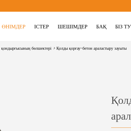
ӨНІМДЕР
ІСТЕР
ШЕШІМДЕР
БАҚ
БІЗ Т
у қондырғысының бөлшектері
>
Қолды қорғау-бетон араластыру зауыты
Қол
ара