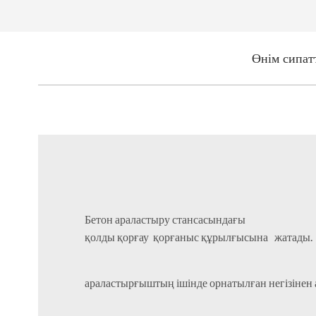
Өнім сипат
Бетон араластыру стансасындағы
қолды қорғау қорғаныс құрылғысына жатады.
араластырғыштың ішінде орнатылған негізін