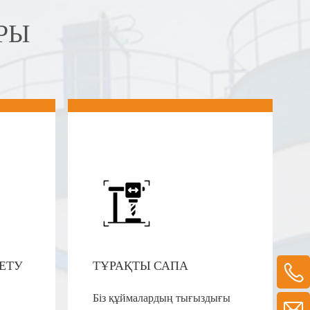
РЫ
ЕТУ
ТҰРАҚТЫ САПА
Біз құймалардың тығыздығы