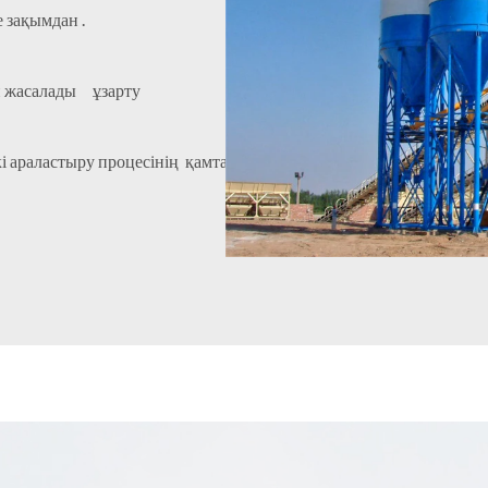
 зақымдан .
иалдан жасалады ұзарту
араластыру процесінің қамтамасыз