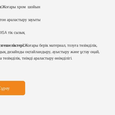
:
Жоғары хром шойын
тон араластыру зауыты
DISA тік сызық
згешеліктері:
Жоғары берік материал, тозуға төзімділік,
ық дизайнды оңтайландыру, ауыстыру және ұстау оңай,
 төзімділік, тиімді араластыру өнімділігі.
Сұрау