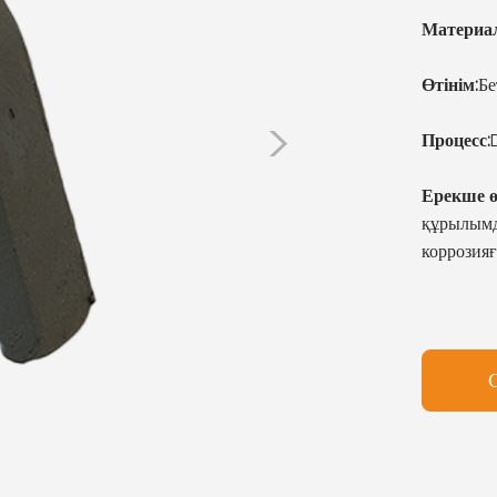
Материал
Өтінім:
Бе
>
Процесс:
Ерекше ө
құрылымд
коррозияға