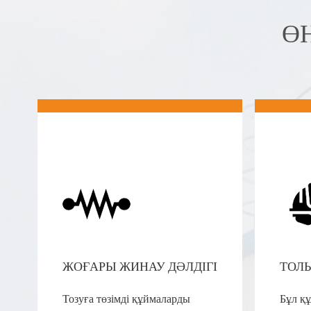
Ө
ЖОҒАРЫ ЖИНАУ ДӘЛДІГІ
ТОЛ
Тозуға төзімді құймаларды
Бұл құ