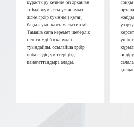
құрастыру кезінде біз әрқашан
соққы
тиімді жұмысты ұстанамыз
ортала
және әрбір буынның қатаң
жабды
бақылауын қамтамасыз етеміз.
ұзарт
Тамаша сапа керемет шеберлік
көрсе
пен тиімді басқарудан
үшін т
туындайды, осылайша әрбір
құрыл
өнім сіздің үміттеріңізді
өндіру
қанағаттандыра алады.
салала
қолда