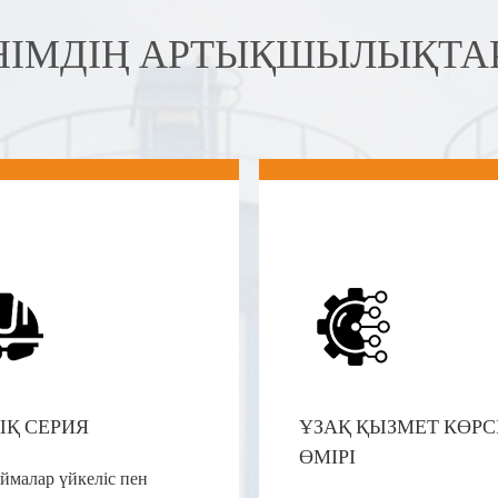
НІМДІҢ АРТЫҚШЫЛЫҚТА
ЫҚ СЕРИЯ
ҰЗАҚ ҚЫЗМЕТ КӨРС
ӨМІРІ
ймалар үйкеліс пен