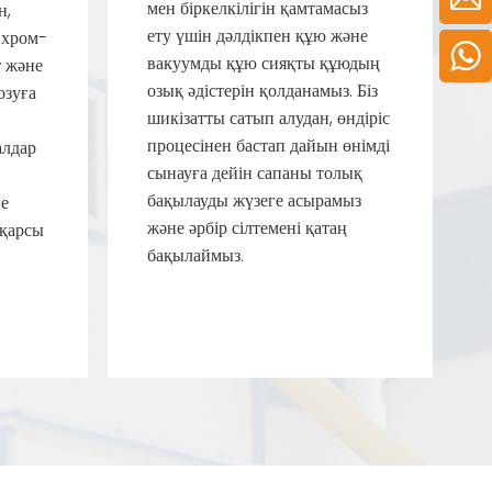
мен біркелкілігін қамтамасыз
н,
ету үшін дәлдікпен құю және
 хром-
вакуумды құю сияқты құюдың
т және
озық әдістерін қолданамыз. Біз
озуға
шикізатты сатып алудан, өндіріс
процесінен бастап дайын өнімді
алдар
сынауға дейін сапаны толық
бақылауды жүзеге асырамыз
не
және әрбір сілтемені қатаң
 қарсы
бақылаймыз.