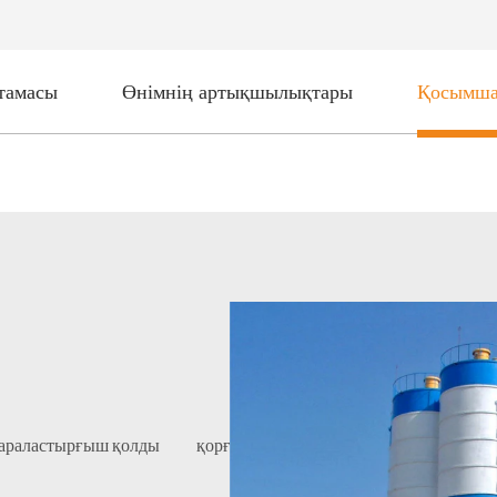
тамасы
Өнімнің артықшылықтары
Қосымша
ен араластырғыш қолды қорғау үшін қолданылады