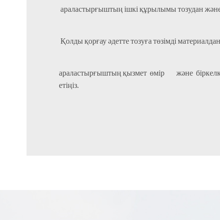
араластырғыштың ішкі құрылымы тозудан және
Қолды қорғау әдетте тозуға төзімді матер
араластырғыштың қызмет өмір және біркелкі 
етіңіз.