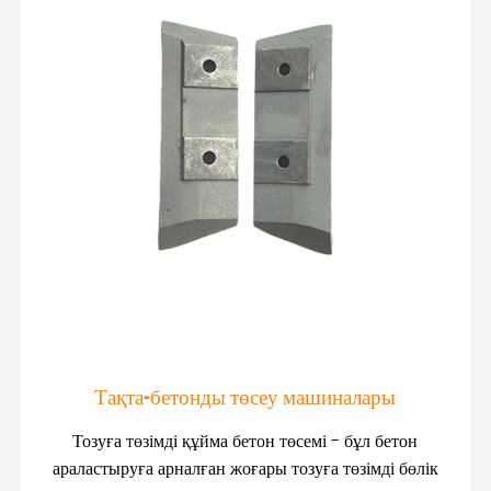
Тақта-бетонды төсеу машиналары
Тозуға төзімді құйма бетон төсемі - бұл бетон
араластыруға арналған жоғары тозуға төзімді бөлік