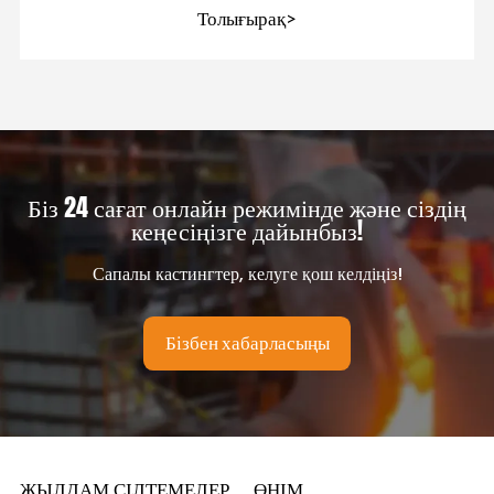
Толығырақ>
Біз 24 сағат онлайн режимінде және сіздің
кеңесіңізге дайынбыз!
Сапалы кастингтер, келуге қош келдіңіз!
Бізбен хабарласыңы
ЖЫЛДАМ СІЛТЕМЕЛЕР
ӨНІМ