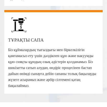
ТҰРАҚТЫ САПА
Біз құймалардың тығыздығы мен біркелкілігін
қамтамасыз ету үшін дәлдікпен құю және вакуумды
құю сияқты құюдың озық әдістерін қолданамыз. Біз
шикізатты сатып алудан, өндіріс процесінен бастап
дайын өнімді сынауға дейін сапаны толық бақылауды
жүзеге асырамыз және әрбір сілтемені қатаң
бақылаймыз.