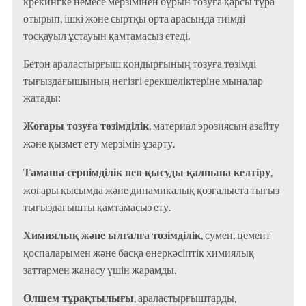
крекингке немесе мерзімінен бұрын тозуға қарсы тұра
отырып, ішкі және сыртқы орта арасында тиімді
тосқауыл ұстауын қамтамасыз етеді.
Бетон араластырғыш қондырғының тозуға төзімді
тығыздағышының негізгі ерекшеліктеріне мыналар
жатады:
Жоғары тозуға төзімділік
, материал эрозиясын азайту
және қызмет ету мерзімін ұзарту.
Тамаша серпімділік пен қысуды қалпына келтіру
,
жоғары қысымда және динамикалық қозғалыста тығыз
тығыздағышты қамтамасыз ету.
Химиялық және ылғалға төзімділік
, сумен, цемент
қоспаларымен және басқа өнеркәсіптік химиялық
заттармен жанасу үшін жарамды.
Өлшем тұрақтылығы
, араластырғыштарды,