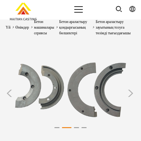
Бетон
Бетон араластыру
Бетон араластыру
Үй
>
Өнімдер
>
машиналары
>
қондырғысының
>
зауытының тозуға
сериясы
бөлшектері
төзімді тығыздағышы
<
>