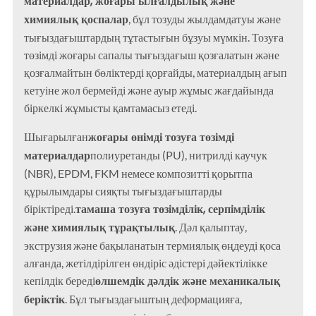
материалдар, жоғары ылғалдылық және
химиялық қоспалар
, бұл тозуды жылдамдатуы және
тығыздағыштардың тұтастығын бұзуы мүмкін. Тозуға
төзімді жоғары сапалы тығыздағыш қозғалатын және
қозғалмайтын бөліктерді қорғайды, материалдың ағып
кетуіне жол бермейді және ауыр жұмыс жағдайында
біркелкі жұмысты қамтамасыз етеді.
жоғары өнімді тозуға төзімді
Шығарылған
материалдар
полиуретанды (PU), нитрилді каучук
(NBR), EPDM, FKM немесе композитті қорытпа
құрылымдары сияқты тығыздағыштарды
тамаша тозуға төзімділік, серпімділік
біріктіреді.
және химиялық тұрақтылық
. Дәл қалыптау,
экструзия және бақыланатын термиялық өңдеуді қоса
алғанда, жетілдірілген өндіріс әдістері дәйектілікке
өлшемдік дәлдік және механикалық
кепілдік береді
беріктік
. Бұл тығыздағыштың деформацияға,