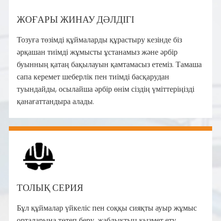
ЖОҒАРЫ ЖИНАУ ДӘЛДІГІ
Тозуға төзімді құймаларды құрастыру кезінде біз
әрқашан тиімді жұмысты ұстанамыз және әрбір
буынның қатаң бақылауын қамтамасыз етеміз. Тамаша
сапа керемет шеберлік пен тиімді басқарудан
туындайды, осылайша әрбір өнім сіздің үміттеріңізді
қанағаттандыра алады.
ТОЛЫҚ СЕРИЯ
Бұл құймалар үйкеліс пен соққы сияқты ауыр жұмыс
орталарына төтеп беру, жабдықтың қызмет ету