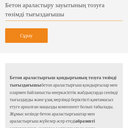
Бетон араластыру зауытының тозуға
төзімді тығыздағышы
Сұрау
Бетон араластырғыш қондырғының тозуға төзімді
тығыздағышы
бетон араластырғыш қондырғылар мен
олармен байланысты өнеркәсіптік жабдықтарда сенімді
тығыздауды және ұзақ мерзімді беріктікті қамтамасыз
етуге арналған маңызды компонент болып табылады.
Жұмыс кезінде бетон араластырғыштар мен
абразивті
араластырғыш жүйелер әсер етеді