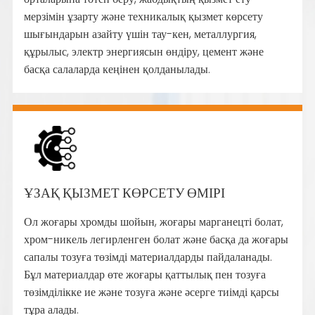
мерзімін ұзарту және техникалық қызмет көрсету
шығындарын азайту үшін тау-кен, металлургия,
құрылыс, электр энергиясын өндіру, цемент және
басқа салаларда кеңінен қолданылады.
ҰЗАҚ ҚЫЗМЕТ КӨРСЕТУ ӨМІРІ
Ол жоғары хромды шойын, жоғары марганецті болат,
хром-никель легирленген болат және басқа да жоғары
сапалы тозуға төзімді материалдарды пайдаланады.
Бұл материалдар өте жоғары қаттылық пен тозуға
төзімділікке ие және тозуға және әсерге тиімді қарсы
тұра алады.