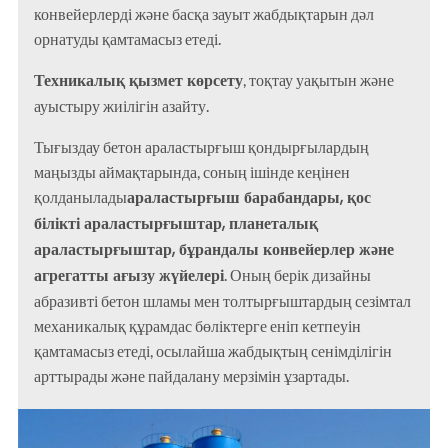
конвейерлерді және басқа зауыт жабдықтарын дәл
орнатуды қамтамасыз етеді.
Техникалық қызмет көрсету
, тоқтау уақытын және
ауыстыру жиілігін азайту.
Тығыздау бетон араластырғыш қондырғылардың
маңызды аймақтарында, соның ішінде кеңінен
араластырғыш барабандары, қос
қолданылады
білікті араластырғыштар, планеталық
араластырғыштар, бұрандалы конвейерлер және
агрегатты ағызу жүйелері
. Оның берік дизайны
абразивті бетон шламы мен толтырғыштардың сезімтал
механикалық құрамдас бөліктерге еніп кетпеуін
қамтамасыз етеді, осылайша жабдықтың сенімділігін
арттырады және пайдалану мерзімін ұзартады.