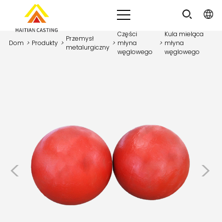
Części
Kula mieląca
Przemysł
Dom
>
Produkty
>
>
młyna
>
młyna
metalurgiczny
węglowego
węglowego
<
>