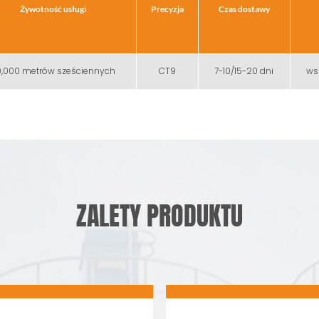
Żywotność usługi
Precyzja
Czas dostawy
,000 metrów sześciennych
CT9
7-10/15-20 dni
wsz
ZALETY PRODUKTU