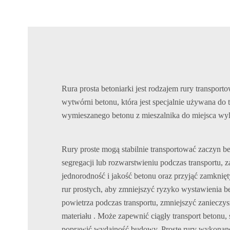
Rura prosta betoniarki jest rodzajem rury transport
wytwórni betonu, która jest specjalnie używana do 
wymieszanego betonu z mieszalnika do miejsca wy
Rury proste mogą stabilnie transportować zaczyn b
segregacji lub rozwarstwieniu podczas transportu, 
jednorodność i jakość betonu oraz przyjąć zamknięt
rur prostych, aby zmniejszyć ryzyko wystawienia be
powietrza podczas transportu, zmniejszyć zanieczysz
materiału . Może zapewnić ciągły transport betonu, s
poprawić wydajność budowy. Proste rury wykonane