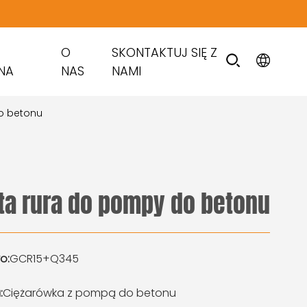
O
SKONTAKTUJ SIĘ Z
NA
NAS
NAMI
o betonu
ta rura do pompy do betonu
o:
GCR15+Q345
:
Ciężarówka z pompą do betonu