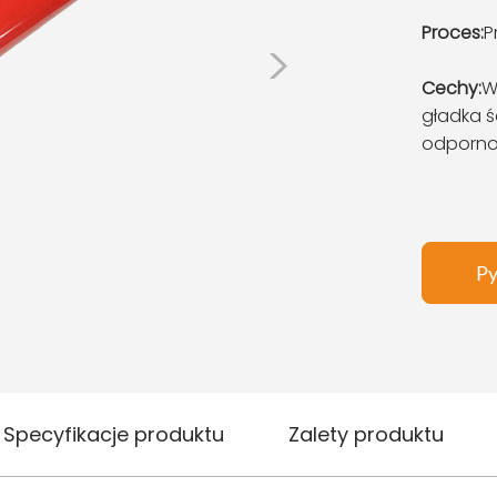
Proces:
P
>
Cechy:
W
gładka 
odpornoś
Py
Specyfikacje produktu
Zalety produktu