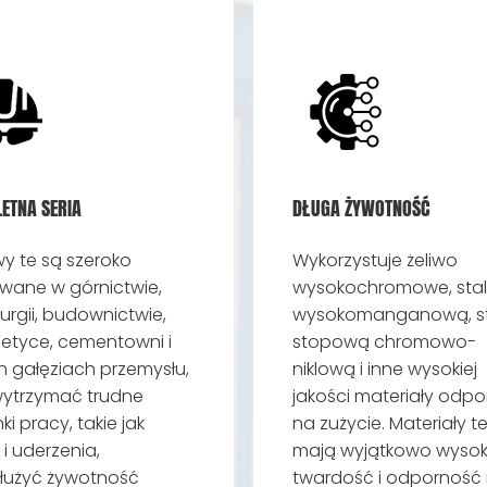
ETNA SERIA
DŁUGA ŻYWOTNOŚĆ
y te są szeroko
Wykorzystuje żeliwo
wane w górnictwie,
wysokochromowe, stal
urgii, budownictwie,
wysokomanganową, st
etyce, cementowni i
stopową chromowo-
h gałęziach przemysłu,
niklową i inne wysokiej
ytrzymać trudne
jakości materiały odpo
i pracy, takie jak
na zużycie. Materiały t
 i uderzenia,
mają wyjątkowo wyso
łużyć żywotność
twardość i odporność