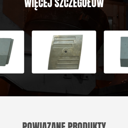
WIĘCEJ SZCZEGÓŁÓW
POWIĄZANE PRODUKTY