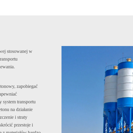
owej stosowanej w
transportu
lewania.
etonowy, zapobiegać
zapewniać
y system transportu
tonu na działanie
czenie i straty
krócić przestoje i
 z materiałów bardzo