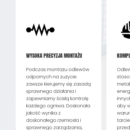
WYSOKA PRECYZJA MONTAŻU
KOMPL
Podczas montażu odlewów
Odlew
odpornych na zużycie
stoso
zawsze kierujemy się zasadą
metal
sprawnego działania i
energ
zapewniamy ścisłą kontrolę
innyc
każdego ogniwa. Doskonała
aby w
jakość wynika z
warunk
doskonałego rzemiosła i
tarcie
sprawnego zarządzania,
przed