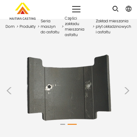
Części
Seria
Zakład mieszania
zakładu
Dom
>
Produkty
>
maszyn
>
>
płyt okładzinowych
mieszania
do asfaltu
i asfaltu
asfaltu
<
>