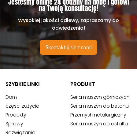
Jesteśmy online 24 godziny na dobę i gotowi
na Twoją konsultację!
Wysokiej jakości odlewy, zapraszamy do
odwiedzenia!
Skontaktuj się z nami
SZYBKIE LINKI
PRODUKT
Dom
Seria maszyn górniczych
części zużycia
Seria maszyn do betonu
Produkty
Przemysł metalurgiczny
Sprawy
Seria maszyn do asfaltu
Rozwiązania