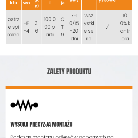
ktu
wo
i
ja
g)
7-1
wsz
10
ostrz
100 0
C
HP
3.
0/15
ystki
0% k
e spi
00 p
T
√
-4
6
-20
e se
ontr
ralne
artii
9
dni
rie
ola
ZALETY PRODUKTU
WYSOKA PRECYZJA MONTAŻU
Podczas montażu odlewów odpornych na