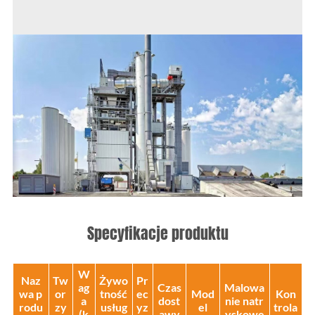
Specyfikacje produktu
W
Naz
Tw
Żywo
Pr
ag
Czas
Malowa
wa p
or
tność
ec
Mod
Kon
a
dost
nie natr
rodu
zy
usług
yz
el
trola
(k
awy
yskowe