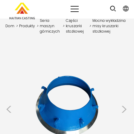
Seria
Części
Mocna wykładzina
Dom
>
Produkty
>
maszyn
>
kruszarki
>
misy kruszarki
górniczych
stożkowej
stożkowej
<
>