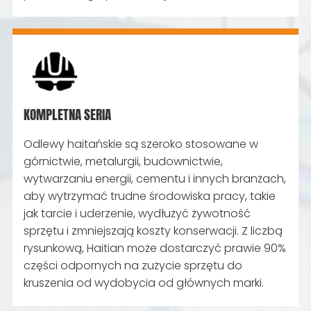
produktu i szybkim cyklem zasilania próbek.
Doskonała jakość pochodzi z wykwintnego
kunsztu i wydajnego zarządzania, aby każdy
produkt mógł spełnić Twoje oczekiwania.
KOMPLETNA SERIA
Odlewy haitańskie są szeroko stosowane w
górnictwie, metalurgii, budownictwie,
wytwarzaniu energii, cementu i innych branżach,
aby wytrzymać trudne środowiska pracy, takie
jak tarcie i uderzenie, wydłużyć żywotność
sprzętu i zmniejszają koszty konserwacji. Z liczbą
rysunkową, Haitian może dostarczyć prawie 90%