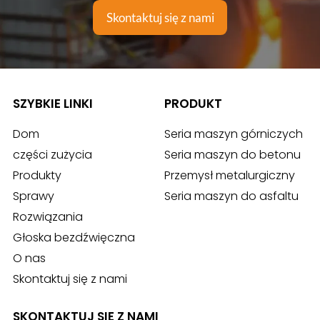
Wysokiej jakości odlewy, zapraszamy do
odwiedzenia!
Skontaktuj się z nami
SZYBKIE LINKI
PRODUKT
Dom
Seria maszyn górniczych
części zużycia
Seria maszyn do betonu
Produkty
Przemysł metalurgiczny
Sprawy
Seria maszyn do asfaltu
Rozwiązania
Głoska bezdźwięczna
O nas