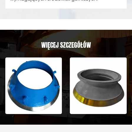
zapewniają doskonałą odporność na zużycie i
siłę, pomagając klientom w zmniejszaniu
kosztów przestojów i utrzymania
wymagających środowisk górniczych.
WIĘCEJ SZCZEGÓŁÓW