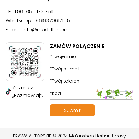
Skontaktuj się z nami
SKONTAKTUJ SIĘ Z NAMI
TEL:
+86 185 0173 7515
Whatsapp:
+8619370617515
E-mail:
info@mashthi.com
ZAMÓW POŁĄCZENIE
Zaznacz
„Rozmawiaj”.